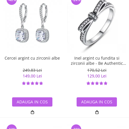
Cercei argint cu zirconii albe
Inel argint cu fundita si
zirconii albe - Be Authentic
IST0007
249,83 Lei
170,52 Lei
149,00 Lei
129,00 Lei
ADAUGA IN COS
ADAUGA IN COS