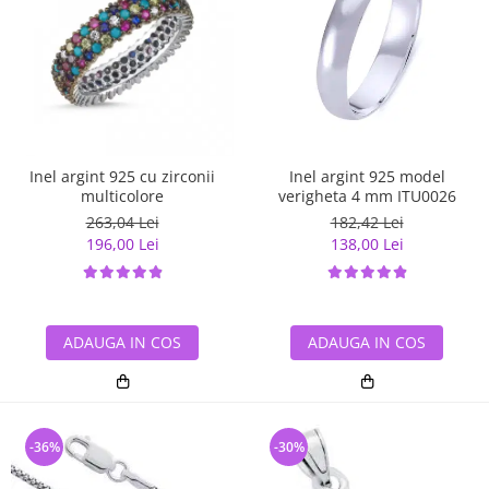
Inel argint 925 cu zirconii
Inel argint 925 model
multicolore
verigheta 4 mm ITU0026
263,04 Lei
182,42 Lei
196,00 Lei
138,00 Lei
ADAUGA IN COS
ADAUGA IN COS
-36%
-30%