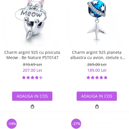
Charm argint 925 cu pisicuta
Charm argint 925 planeta
Meow - Be Nature PST0147
albastra cu avion, stelute si
zirconii albe PST0149
310,69 Lei
269,00 Lei
207,00 Lei
189,00 Lei
ADAUGA IN COS
ADAUGA IN COS
-14%
-27%