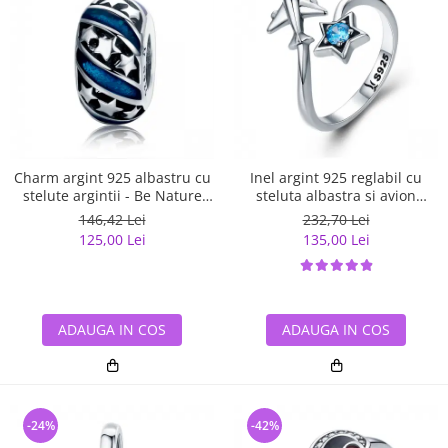
Charm argint 925 albastru cu
Inel argint 925 reglabil cu
stelute argintii - Be Nature
steluta albastra si avion
PST0123
argintiu - Be Nature IST0047
146,42 Lei
232,70 Lei
125,00 Lei
135,00 Lei
ADAUGA IN COS
ADAUGA IN COS
-24%
-42%