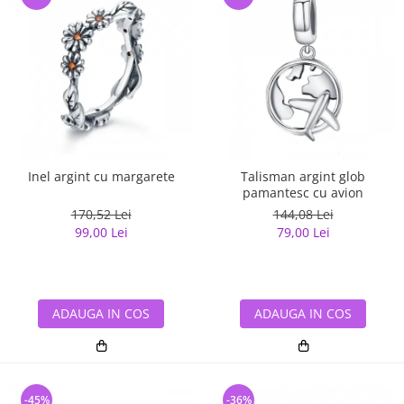
Inel argint cu margarete
Talisman argint glob
pamantesc cu avion
170,52 Lei
144,08 Lei
99,00 Lei
79,00 Lei
ADAUGA IN COS
ADAUGA IN COS
-45%
-36%