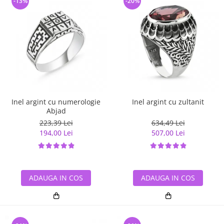
-13%
-20%
Inel argint cu numerologie
Inel argint cu zultanit
Abjad
223,39 Lei
634,49 Lei
194,00 Lei
507,00 Lei
ADAUGA IN COS
ADAUGA IN COS