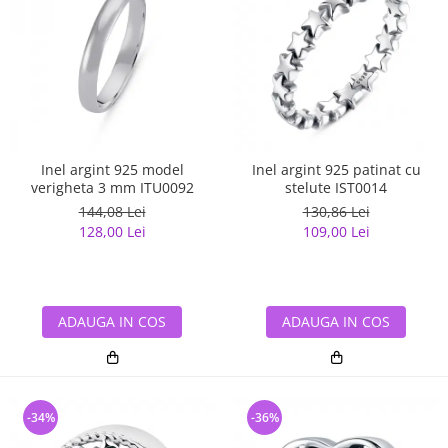
Inel argint 925 model
Inel argint 925 patinat cu
verigheta 3 mm ITU0092
stelute IST0014
144,08 Lei
130,86 Lei
128,00 Lei
109,00 Lei
ADAUGA IN COS
ADAUGA IN COS
-34%
-36%