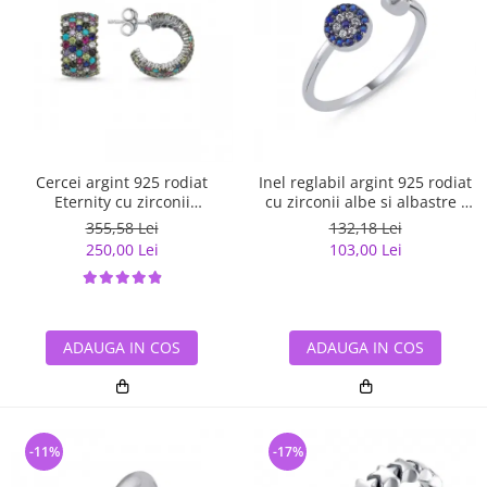
Cercei argint 925 rodiat
Inel reglabil argint 925 rodiat
Eternity cu zirconii
cu zirconii albe si albastre -
multicolore ETU0036
Be Elegant ITU0109
355,58 Lei
132,18 Lei
250,00 Lei
103,00 Lei
ADAUGA IN COS
ADAUGA IN COS
-11%
-17%