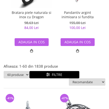
Bijuterii argint cu pietre
Pandantive mireasa
semipretioase
Bijuterii de Lux
Bijuterii argint placat cu aur
Bratara piele naturala si
Pandantiv argint
Pan
Bijuterii gotice si rock
inox cu Dragon
inimioara si fundita
Bijuterii argint cu diverse
Bijuterii Handmade
98,63 Lei
155,00 Lei
materiale
84,00 Lei
100,00 Lei
Bijuterii fantezie
Bijuterii argint cu murano
Casete si cutii de bijuterii
ADAUGA IN COS
ADAUGA IN COS
Bijuterii tungsten
Accesorii Piele
Cadouri
Afiseaza:
1-
60
din
1838
produse
Solutii si lavete de curatare
bijuterii argint
FILTRE
-41%
-47%