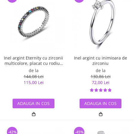
Inel argint Eternity cu zirconii
Inel argint cu inimioara de
multicolore, placat cu rodiu -
zirconiu
ITU0229
de la
de la
144,08 Lei
130,86 Lei
115,00 Lei
72,00 Lei
ADAUGA IN COS
ADAUGA IN COS
-42%
-45%