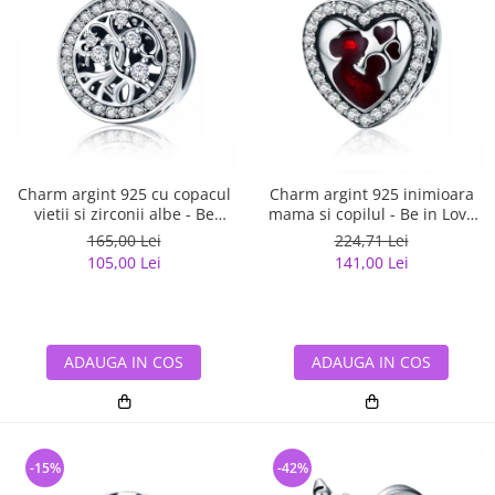
Charm argint 925 cu copacul
Charm argint 925 inimioara
vietii si zirconii albe - Be
mama si copilul - Be in Love
Nature PST0120
PST0122
165,00 Lei
224,71 Lei
105,00 Lei
141,00 Lei
ADAUGA IN COS
ADAUGA IN COS
-15%
-42%