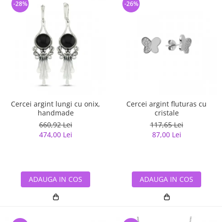
-28%
-26%
Cercei argint lungi cu onix,
Cercei argint fluturas cu
handmade
cristale
660,92 Lei
117,65 Lei
474,00 Lei
87,00 Lei
ADAUGA IN COS
ADAUGA IN COS