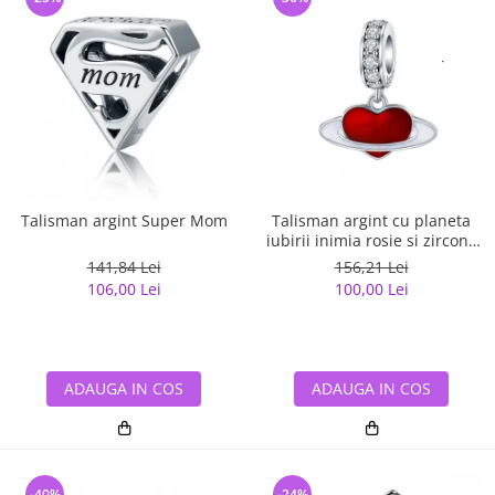
Talisman argint Super Mom
Talisman argint cu planeta
iubirii inimia rosie si zirconii
albe
141,84 Lei
156,21 Lei
106,00 Lei
100,00 Lei
ADAUGA IN COS
ADAUGA IN COS
-40%
-24%