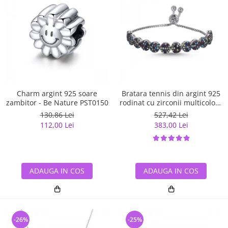
Charm argint 925 soare
Bratara tennis din argint 925
zambitor - Be Nature PST0150
rodinat cu zirconii multicolore
- Be Elegant BTU0108
130,86 Lei
527,42 Lei
112,00 Lei
383,00 Lei
ADAUGA IN COS
ADAUGA IN COS
-26%
-25%