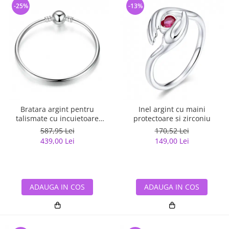
-25%
-13%
Bratara argint pentru
Inel argint cu maini
talismate cu incuietoare
protectoare si zirconiu
sferica
587,95 Lei
170,52 Lei
439,00 Lei
149,00 Lei
ADAUGA IN COS
ADAUGA IN COS