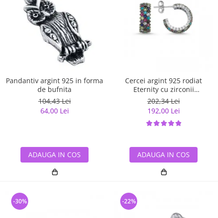
Pandantiv argint 925 in forma
Cercei argint 925 rodiat
de bufnita
Eternity cu zirconii
multicolore ETU0028
104,43 Lei
202,34 Lei
64,00 Lei
192,00 Lei
ADAUGA IN COS
ADAUGA IN COS
-30%
-22%