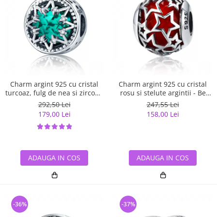
Charm argint 925 cu cristal
Charm argint 925 cu cristal
turcoaz, fulg de nea si zirconii
rosu si stelute argintii - Be
albe - Be Nature PST0110
Nature PST0115
292,50 Lei
247,55 Lei
179,00 Lei
158,00 Lei
ADAUGA IN COS
ADAUGA IN COS
-36%
-37%