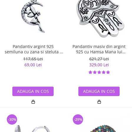
Pandantiv argint 925
Pandantiv masiv din argint
semiluna cu zana si steluta -
925 cu Hamsa Mana lui
Be Fantastic PSX0560
Fatima
117,65 Lei
621,27 Lei
69,00 Lei
329,00 Lei
ADAUGA IN COS
ADAUGA IN COS
-30%
-29%