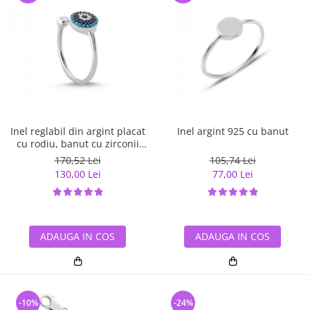
Inel reglabil din argint placat
Inel argint 925 cu banut
cu rodiu, banut cu zirconii
albe si albastre
170,52 Lei
105,74 Lei
130,00 Lei
77,00 Lei
ADAUGA IN COS
ADAUGA IN COS
-10%
-24%