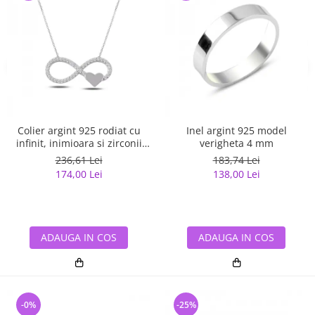
Colier argint 925 rodiat cu
Inel argint 925 model
infinit, inimioara si zirconii
verigheta 4 mm
albe - Infinite You CTU0067
236,61 Lei
183,74 Lei
174,00 Lei
138,00 Lei
ADAUGA IN COS
ADAUGA IN COS
-0%
-25%