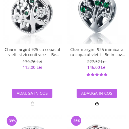
Charm argint 925 cu copacul
Charm argint 925 inimioara
vietii si zirconii verzi - Be
cu copacul vietii - Be in Love
Nature PST0059
PST0105
170,76 Lei
227,52 Lei
113,00 Lei
146,00 Lei
ADAUGA IN COS
ADAUGA IN COS
-39%
-36%