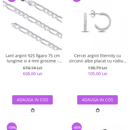
Lant argint 925 figaro 75 cm
Cercei argint Eternity cu
lungime si 4 mm grosime -
zirconii albe placat cu rodiu -
Classical You LSX0141
ETU0153
674,14 Lei
138,79 Lei
608,00 Lei
105,00 Lei
ADAUGA IN COS
ADAUGA IN COS
-19%
-45%