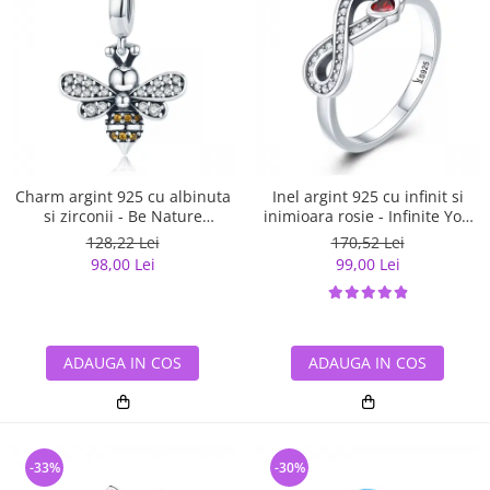
Charm argint 925 cu albinuta
Inel argint 925 cu infinit si
si zirconii - Be Nature
inimioara rosie - Infinite You
PST0143
IST0062
128,22 Lei
170,52 Lei
98,00 Lei
99,00 Lei
ADAUGA IN COS
ADAUGA IN COS
-33%
-30%