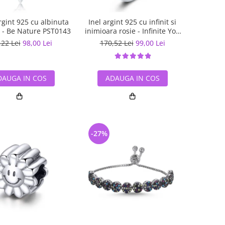
gint 925 cu albinuta
Inel argint 925 cu infinit si
ii - Be Nature PST0143
inimioara rosie - Infinite You
IST0062
,22 Lei
98,00 Lei
170,52 Lei
99,00 Lei
DAUGA IN COS
ADAUGA IN COS
-27%