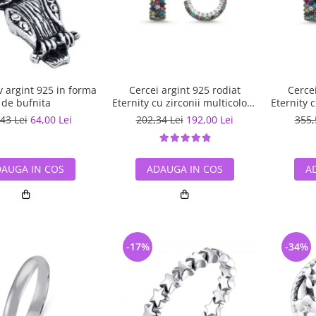
 argint 925 in forma
Cercei argint 925 rodiat
Cercei
de bufnita
Eternity cu zirconii multicolore
Eternity 
ETU0028
43 Lei
64,00 Lei
202,34 Lei
192,00 Lei
355,
AUGA IN COS
ADAUGA IN COS
A
-17%
-34%