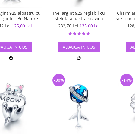
gint 925 albastru cu
Inel argint 925 reglabil cu
Charm ar
argintii - Be Nature
steluta albastra si avion
si zircon
PST0123
argintiu - Be Nature IST0047
42 Lei
125,00 Lei
232,70 Lei
135,00 Lei
128
AUGA IN COS
ADAUGA IN COS
A
-30%
-14%