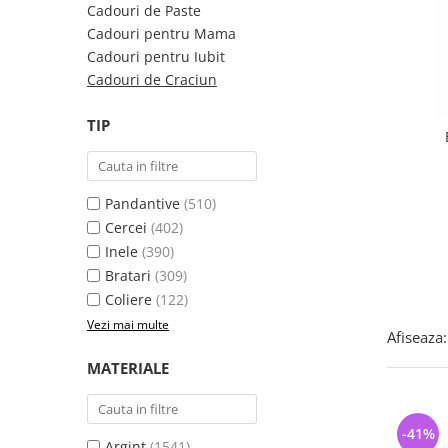
Bijuterii argint cu pietre
Pandantive mireasa
Cadouri de Paste
semipretioase
Bijuterii de Lux
Cadouri pentru Mama
Bijuterii argint placat cu aur
Cadouri pentru Iubit
Bijuterii gotice si rock
Cadouri de Craciun
Bijuterii argint cu diverse
Bijuterii Handmade
materiale
Bijuterii fantezie
TIP
Bijuterii argint cu murano
Casete si cutii de bijuterii
Bijuterii tungsten
Pandantive
(510)
Accesorii Piele
Cercei
(402)
Cadouri
Inele
(390)
Solutii si lavete de curatare
Bratari
(309)
bijuterii argint
Coliere
(122)
Vezi mai multe
Afiseaza:
MATERIALE
-41%
Argint
(1541)