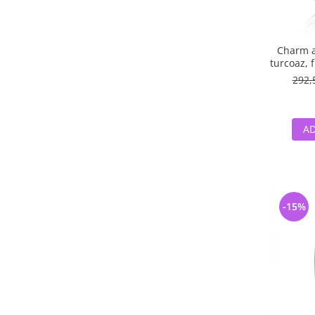
Charm ar
turcoaz, f
albe -
292,
AD
-15%