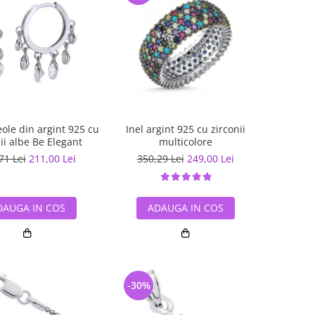
eole din argint 925 cu
Inel argint 925 cu zirconii
ii albe Be Elegant
multicolore
71 Lei
211,00 Lei
350,29 Lei
249,00 Lei
DAUGA IN COS
ADAUGA IN COS
-30%