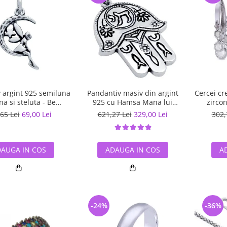
 argint 925 semiluna
Pandantiv masiv din argint
Cercei cr
 si steluta - Be
925 cu Hamsa Mana lui
zircon
tastic PSX0560
Fatima
65 Lei
69,00 Lei
621,27 Lei
329,00 Lei
302,
AUGA IN COS
ADAUGA IN COS
A
-24%
-36%