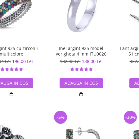
gint 925 cu zirconii
Inel argint 925 model
Lant arg
multicolore
verigheta 4 mm ITU0026
51 c
04 Lei
196,00 Lei
182,42 Lei
138,00 Lei
337,
AUGA IN COS
ADAUGA IN COS
A
-5%
-30%