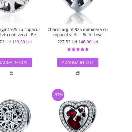
gint 925 cu copacul
Charm argint 925 inimioara cu
si zirconii verzi - Be
copacul vietii - Be in Love
Nature PST0059
PST0105
76 Lei
113,00 Lei
227,52 Lei
146,00 Lei
DAUGA IN COS
ADAUGA IN COS
-37%