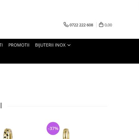
0722 222 608
0,00
TI
PROMOTII
BIJUTERII INOX
I
-37%
-33%