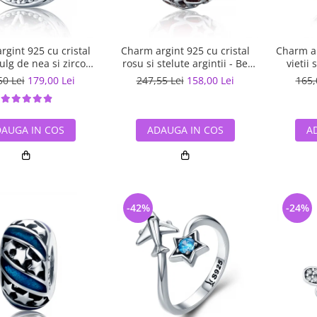
gint 925 cu cristal
Charm argint 925 cu cristal
Charm ar
ulg de nea si zirconii
rosu si stelute argintii - Be
vietii 
 Be Nature PST0110
Nature PST0115
50 Lei
179,00 Lei
247,55 Lei
158,00 Lei
165,
AUGA IN COS
ADAUGA IN COS
A
-42%
-24%