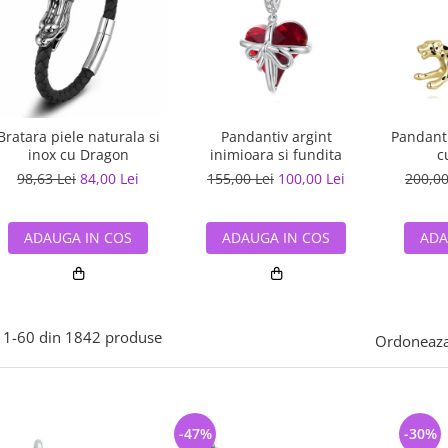
Bratara piele naturala si
Pandantiv argint
Pandanti
inox cu Dragon
inimioara si fundita
c
98,63 Lei
84,00 Lei
155,00 Lei
100,00 Lei
200,00
ADAUGA IN COS
ADAUGA IN COS
ADA
1-
60
din
1842
produse
Ordoneaza
-47%
-30%