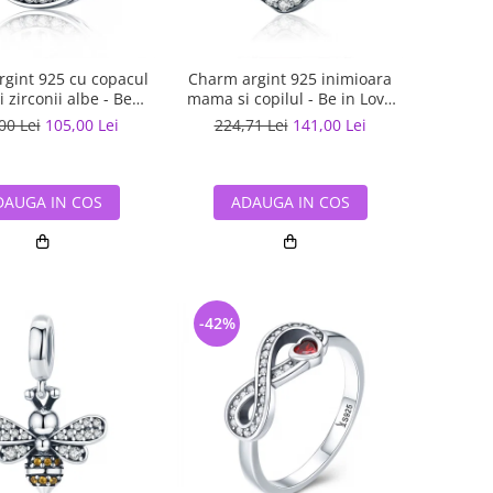
gint 925 cu copacul
Charm argint 925 inimioara
si zirconii albe - Be
mama si copilul - Be in Love
Nature PST0120
PST0122
00 Lei
105,00 Lei
224,71 Lei
141,00 Lei
DAUGA IN COS
ADAUGA IN COS
-42%