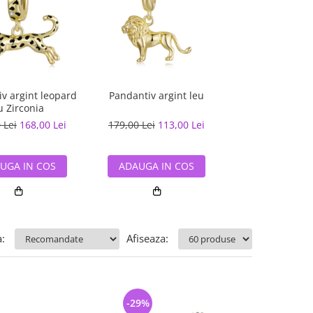
v argint leopard
Pandantiv argint leu
Pandantiv argi
u Zirconia
 Lei
168,00 Lei
179,00 Lei
113,00 Lei
90,00 Lei
59,
UGA IN COS
ADAUGA IN COS
ADAUGA IN
:
Afiseaza:
-29%