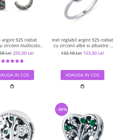
 argint 925 rodiat
Inel reglabil argint 925 rodiat
cu zirconii multicolore
cu zirconii albe si albastre -
ETU0036
Be Elegant ITU0109
58 Lei
250,00 Lei
132,18 Lei
103,00 Lei
DAUGA IN COS
ADAUGA IN COS
-36%