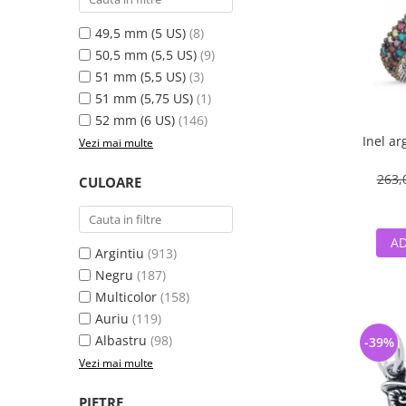
49,5 mm (5 US)
(8)
50,5 mm (5,5 US)
(9)
51 mm (5,5 US)
(3)
51 mm (5,75 US)
(1)
52 mm (6 US)
(146)
Inel ar
Vezi mai multe
263,
CULOARE
AD
Argintiu
(913)
Negru
(187)
Multicolor
(158)
Auriu
(119)
Albastru
(98)
-39%
Vezi mai multe
PIETRE