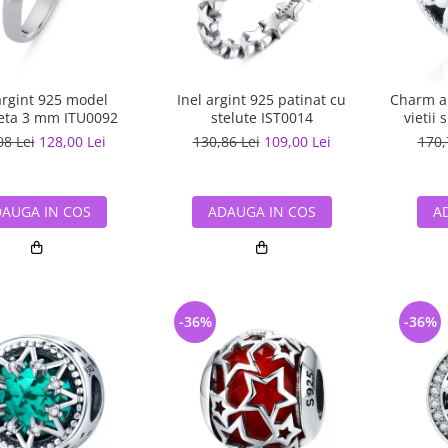
argint 925 model
Inel argint 925 patinat cu
Charm ar
eta 3 mm ITU0092
stelute IST0014
vietii 
08 Lei
128,00 Lei
130,86 Lei
109,00 Lei
170,
AUGA IN COS
ADAUGA IN COS
A
-36%
-36%