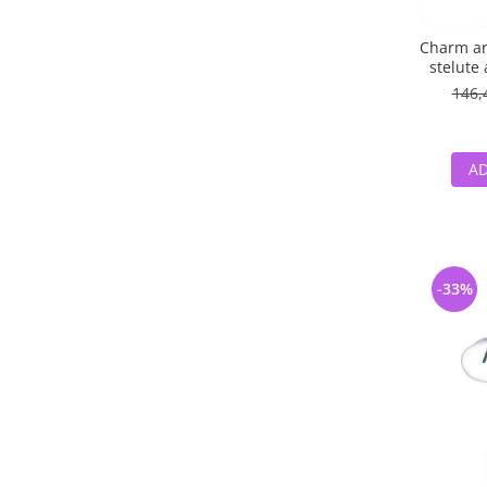
Charm ar
stelute 
146,
AD
-33%