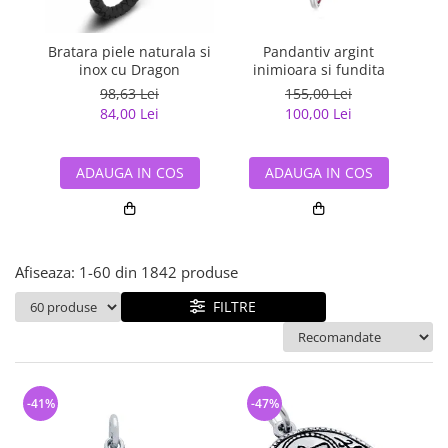
Bijuterii argint cu pietre
Pandantive mireasa
semipretioase
Bijuterii de Lux
Bijuterii argint placat cu aur
Bratara piele naturala si
Pandantiv argint
Pan
Bijuterii gotice si rock
inox cu Dragon
inimioara si fundita
Bijuterii argint cu diverse
Bijuterii Handmade
98,63 Lei
155,00 Lei
materiale
84,00 Lei
100,00 Lei
Bijuterii fantezie
Bijuterii argint cu murano
Casete si cutii de bijuterii
ADAUGA IN COS
ADAUGA IN COS
Bijuterii tungsten
Accesorii Piele
Cadouri
Afiseaza:
1-
60
din
1842
produse
Solutii si lavete de curatare
bijuterii argint
FILTRE
-41%
-47%