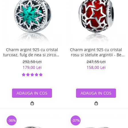
Charm argint 925 cu cristal
Charm argint 925 cu cristal
turcoaz, fulg de nea si zirconii
rosu si stelute argintii - Be
albe - Be Nature PST0110
Nature PST0115
292,50 Lei
247,55 Lei
179,00 Lei
158,00 Lei
ADAUGA IN COS
ADAUGA IN COS
-36%
-37%