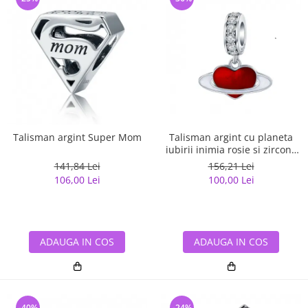
Talisman argint Super Mom
Talisman argint cu planeta
iubirii inimia rosie si zirconii
albe
141,84 Lei
156,21 Lei
106,00 Lei
100,00 Lei
ADAUGA IN COS
ADAUGA IN COS
-40%
-24%