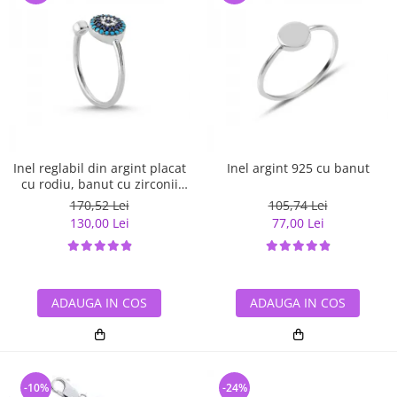
Inel reglabil din argint placat
Inel argint 925 cu banut
cu rodiu, banut cu zirconii
albe si albastre
170,52 Lei
105,74 Lei
130,00 Lei
77,00 Lei
ADAUGA IN COS
ADAUGA IN COS
-10%
-24%