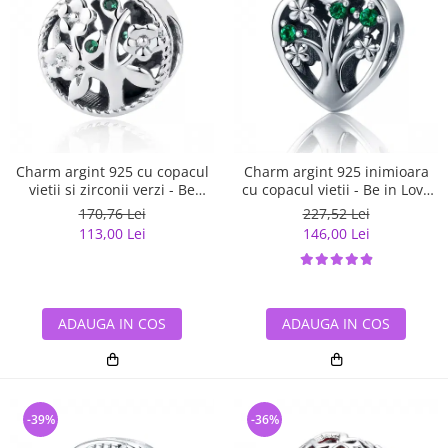
Charm argint 925 cu copacul
Charm argint 925 inimioara
vietii si zirconii verzi - Be
cu copacul vietii - Be in Love
Nature PST0059
PST0105
170,76 Lei
227,52 Lei
113,00 Lei
146,00 Lei
ADAUGA IN COS
ADAUGA IN COS
-39%
-36%