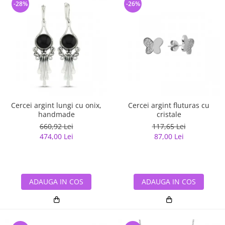
-28%
-26%
Cercei argint lungi cu onix,
Cercei argint fluturas cu
handmade
cristale
660,92 Lei
117,65 Lei
474,00 Lei
87,00 Lei
ADAUGA IN COS
ADAUGA IN COS