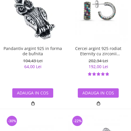
Pandantiv argint 925 in forma
Cercei argint 925 rodiat
de bufnita
Eternity cu zirconii
multicolore ETU0028
104,43 Lei
202,34 Lei
64,00 Lei
192,00 Lei
ADAUGA IN COS
ADAUGA IN COS
-30%
-22%