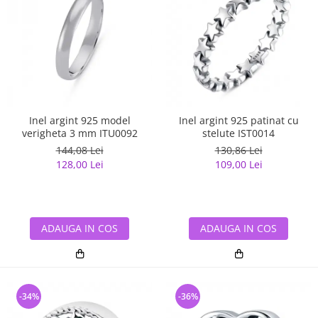
Inel argint 925 model
Inel argint 925 patinat cu
verigheta 3 mm ITU0092
stelute IST0014
144,08 Lei
130,86 Lei
128,00 Lei
109,00 Lei
ADAUGA IN COS
ADAUGA IN COS
-34%
-36%