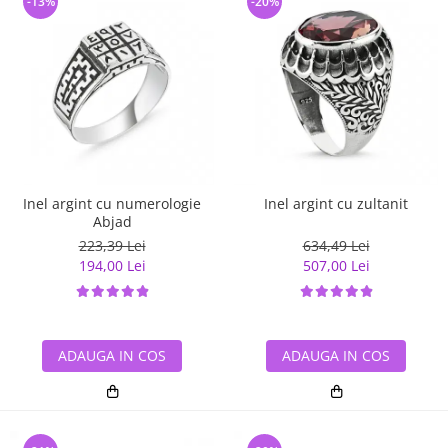
-13%
-20%
Inel argint cu numerologie
Inel argint cu zultanit
Abjad
223,39 Lei
634,49 Lei
194,00 Lei
507,00 Lei
ADAUGA IN COS
ADAUGA IN COS