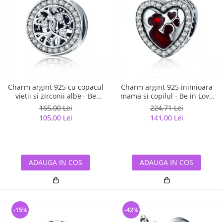
Charm argint 925 cu copacul
Charm argint 925 inimioara
vietii si zirconii albe - Be
mama si copilul - Be in Love
Nature PST0120
PST0122
165,00 Lei
224,71 Lei
105,00 Lei
141,00 Lei
ADAUGA IN COS
ADAUGA IN COS
-15%
-42%