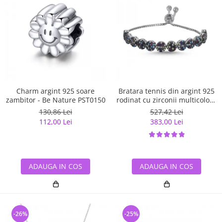
Charm argint 925 soare
Bratara tennis din argint 925
zambitor - Be Nature PST0150
rodinat cu zirconii multicolore
- Be Elegant BTU0108
130,86 Lei
527,42 Lei
112,00 Lei
383,00 Lei
ADAUGA IN COS
ADAUGA IN COS
-26%
-25%