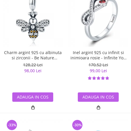
Charm argint 925 cu albinuta
Inel argint 925 cu infinit si
si zirconii - Be Nature
inimioara rosie - Infinite You
PST0143
IST0062
128,22 Lei
170,52 Lei
98,00 Lei
99,00 Lei
ADAUGA IN COS
ADAUGA IN COS
-33%
-30%