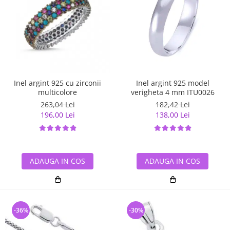
Inel argint 925 cu zirconii
Inel argint 925 model
multicolore
verigheta 4 mm ITU0026
263,04 Lei
182,42 Lei
196,00 Lei
138,00 Lei
ADAUGA IN COS
ADAUGA IN COS
-36%
-30%