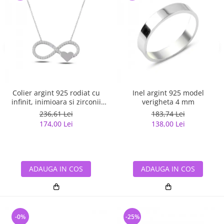
Colier argint 925 rodiat cu
Inel argint 925 model
infinit, inimioara si zirconii
verigheta 4 mm
albe - Infinite You CTU0067
236,61 Lei
183,74 Lei
174,00 Lei
138,00 Lei
ADAUGA IN COS
ADAUGA IN COS
-0%
-25%