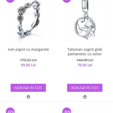
Inel argint cu margarete
Talisman argint glob
pamantesc cu avion
170,52 Lei
144,08 Lei
99,00 Lei
79,00 Lei
ADAUGA IN COS
ADAUGA IN COS
-45%
-36%