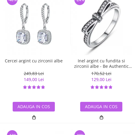
Cercei argint cu zirconii albe
Inel argint cu fundita si
zirconii albe - Be Authentic
IST0007
249,83 Lei
170,52 Lei
149,00 Lei
129,00 Lei
ADAUGA IN COS
ADAUGA IN COS