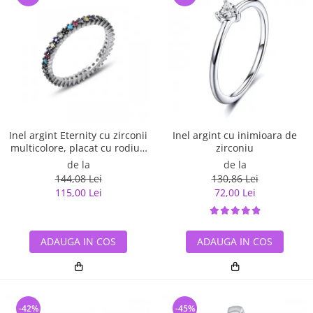
Inel argint Eternity cu zirconii
Inel argint cu inimioara de
multicolore, placat cu rodiu -
zirconiu
ITU0229
de la
de la
144,08 Lei
130,86 Lei
115,00 Lei
72,00 Lei
ADAUGA IN COS
ADAUGA IN COS
-42%
-45%