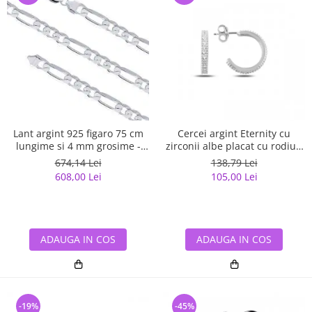
Lant argint 925 figaro 75 cm
Cercei argint Eternity cu
lungime si 4 mm grosime -
zirconii albe placat cu rodiu -
Classical You LSX0141
ETU0153
674,14 Lei
138,79 Lei
608,00 Lei
105,00 Lei
ADAUGA IN COS
ADAUGA IN COS
-19%
-45%