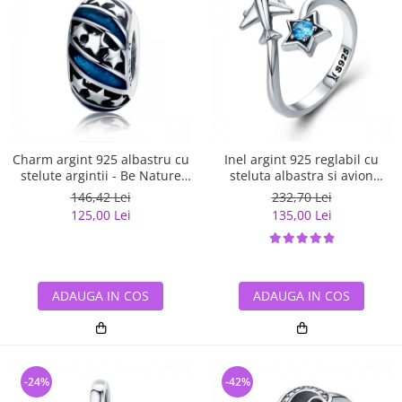
Charm argint 925 albastru cu
Inel argint 925 reglabil cu
stelute argintii - Be Nature
steluta albastra si avion
PST0123
argintiu - Be Nature IST0047
146,42 Lei
232,70 Lei
125,00 Lei
135,00 Lei
ADAUGA IN COS
ADAUGA IN COS
-24%
-42%