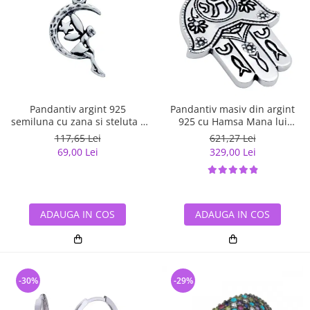
Pandantiv argint 925
Pandantiv masiv din argint
semiluna cu zana si steluta -
925 cu Hamsa Mana lui
Be Fantastic PSX0560
Fatima
117,65 Lei
621,27 Lei
69,00 Lei
329,00 Lei
ADAUGA IN COS
ADAUGA IN COS
-30%
-29%