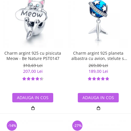
Charm argint 925 cu pisicuta
Charm argint 925 planeta
Meow - Be Nature PST0147
albastra cu avion, stelute si
zirconii albe PST0149
310,69 Lei
269,00 Lei
207,00 Lei
189,00 Lei
ADAUGA IN COS
ADAUGA IN COS
-14%
-27%