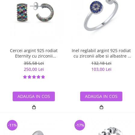
Cercei argint 925 rodiat
Inel reglabil argint 925 rodiat
Eternity cu zirconii
cu zirconii albe si albastre -
multicolore ETU0036
Be Elegant ITU0109
355,58 Lei
132,18 Lei
250,00 Lei
103,00 Lei
ADAUGA IN COS
ADAUGA IN COS
-11%
-17%