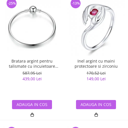
-25%
-13%
Bratara argint pentru
Inel argint cu maini
talismate cu incuietoare
protectoare si zirconiu
sferica
587,95 Lei
170,52 Lei
439,00 Lei
149,00 Lei
ADAUGA IN COS
ADAUGA IN COS