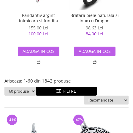
Bijuterii argint cu pietre
Pandantive mireasa
semipretioase
Bijuterii de Lux
Bijuterii argint placat cu aur
Pandantiv argint
Bratara piele naturala si
Pan
Bijuterii gotice si rock
inimioara si fundita
inox cu Dragon
Bijuterii argint cu diverse
Bijuterii Handmade
155,00 Lei
98,63 Lei
materiale
100,00 Lei
84,00 Lei
Bijuterii fantezie
Bijuterii argint cu murano
Casete si cutii de bijuterii
ADAUGA IN COS
ADAUGA IN COS
Bijuterii tungsten
Accesorii Piele
Cadouri
Afiseaza:
1-
60
din
1842
produse
Solutii si lavete de curatare
bijuterii argint
FILTRE
-41%
-47%