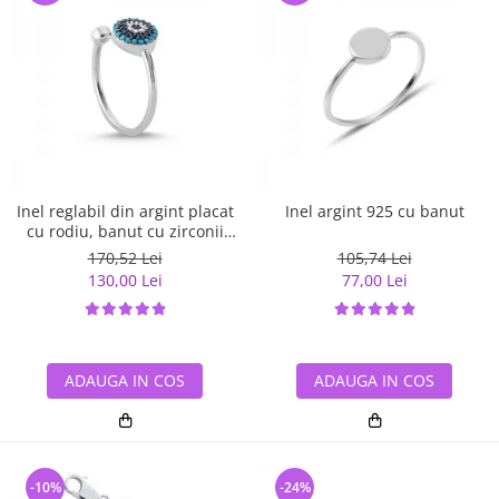
Inel reglabil din argint placat
Inel argint 925 cu banut
cu rodiu, banut cu zirconii
albe si albastre
170,52 Lei
105,74 Lei
130,00 Lei
77,00 Lei
ADAUGA IN COS
ADAUGA IN COS
-10%
-24%