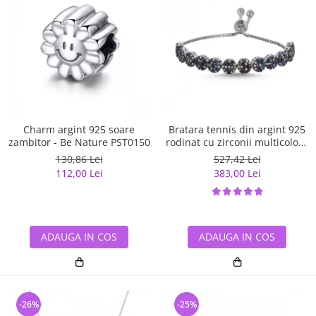
Charm argint 925 soare
Bratara tennis din argint 925
zambitor - Be Nature PST0150
rodinat cu zirconii multicolore
- Be Elegant BTU0108
130,86 Lei
527,42 Lei
112,00 Lei
383,00 Lei
ADAUGA IN COS
ADAUGA IN COS
-26%
-25%