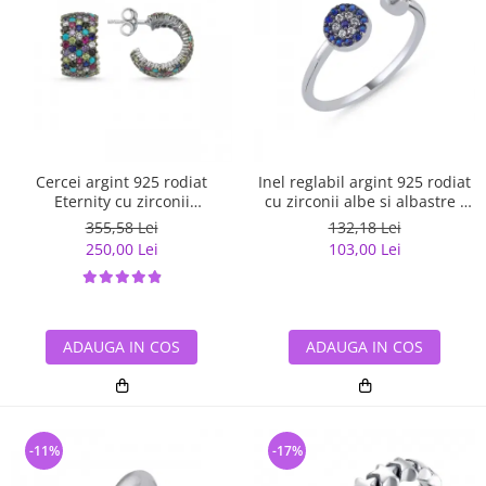
Cercei argint 925 rodiat
Inel reglabil argint 925 rodiat
Eternity cu zirconii
cu zirconii albe si albastre -
multicolore ETU0036
Be Elegant ITU0109
355,58 Lei
132,18 Lei
250,00 Lei
103,00 Lei
ADAUGA IN COS
ADAUGA IN COS
-11%
-17%