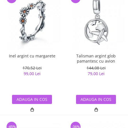
Inel argint cu margarete
Talisman argint glob
pamantesc cu avion
170,52 Lei
144,08 Lei
99,00 Lei
79,00 Lei
ADAUGA IN COS
ADAUGA IN COS
-45%
-36%