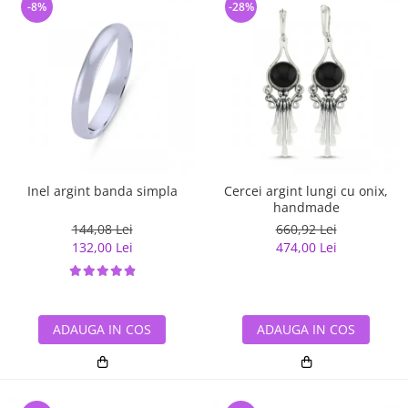
-8%
-28%
Inel argint banda simpla
Cercei argint lungi cu onix,
handmade
144,08 Lei
660,92 Lei
132,00 Lei
474,00 Lei
ADAUGA IN COS
ADAUGA IN COS