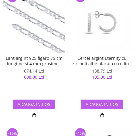
Lant argint 925 figaro 75 cm
Cercei argint Eternity cu
lungime si 4 mm grosime -
zirconii albe placat cu rodiu -
Classical You LSX0141
ETU0153
674,14 Lei
138,79 Lei
608,00 Lei
105,00 Lei
ADAUGA IN COS
ADAUGA IN COS
-19%
-45%