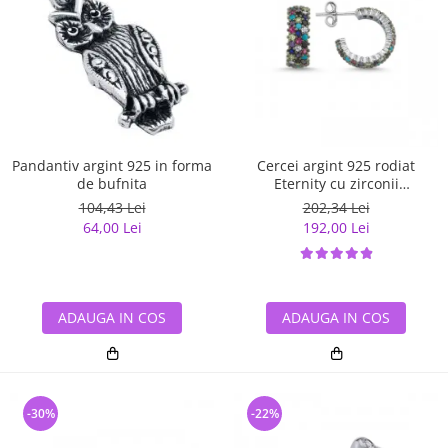
Pandantiv argint 925 in forma
Cercei argint 925 rodiat
de bufnita
Eternity cu zirconii
multicolore ETU0028
104,43 Lei
202,34 Lei
64,00 Lei
192,00 Lei
ADAUGA IN COS
ADAUGA IN COS
-30%
-22%