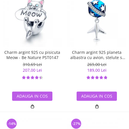
Charm argint 925 cu pisicuta
Charm argint 925 planeta
Meow - Be Nature PST0147
albastra cu avion, stelute si
zirconii albe PST0149
310,69 Lei
269,00 Lei
207,00 Lei
189,00 Lei
ADAUGA IN COS
ADAUGA IN COS
-14%
-27%