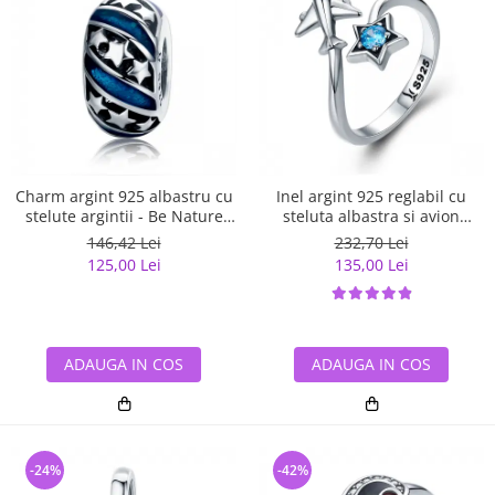
Charm argint 925 albastru cu
Inel argint 925 reglabil cu
stelute argintii - Be Nature
steluta albastra si avion
PST0123
argintiu - Be Nature IST0047
146,42 Lei
232,70 Lei
125,00 Lei
135,00 Lei
ADAUGA IN COS
ADAUGA IN COS
-24%
-42%