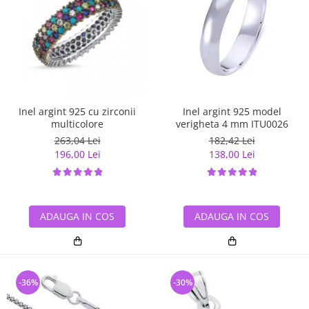
Inel argint 925 cu zirconii
Inel argint 925 model
multicolore
verigheta 4 mm ITU0026
263,04 Lei
182,42 Lei
196,00 Lei
138,00 Lei
ADAUGA IN COS
ADAUGA IN COS
-36%
-30%