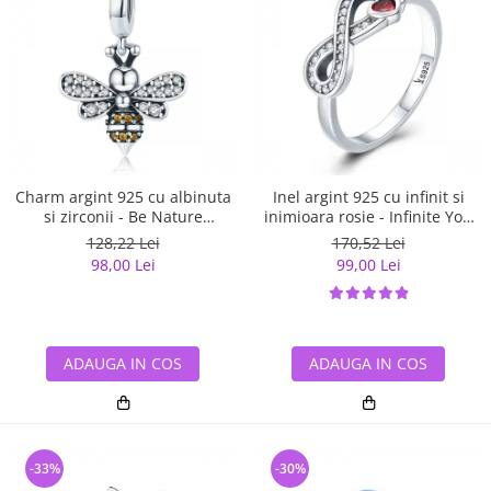
Charm argint 925 cu albinuta
Inel argint 925 cu infinit si
si zirconii - Be Nature
inimioara rosie - Infinite You
PST0143
IST0062
128,22 Lei
170,52 Lei
98,00 Lei
99,00 Lei
ADAUGA IN COS
ADAUGA IN COS
-33%
-30%