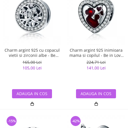
Charm argint 925 cu copacul
Charm argint 925 inimioara
vietii si zirconii albe - Be
mama si copilul - Be in Love
Nature PST0120
PST0122
165,00 Lei
224,71 Lei
105,00 Lei
141,00 Lei
ADAUGA IN COS
ADAUGA IN COS
-15%
-42%