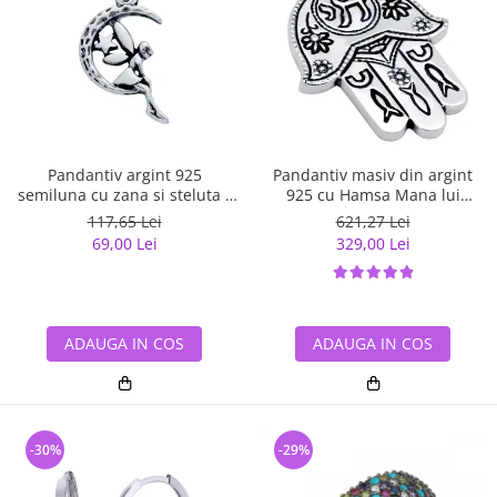
Pandantiv argint 925
Pandantiv masiv din argint
semiluna cu zana si steluta -
925 cu Hamsa Mana lui
Be Fantastic PSX0560
Fatima
117,65 Lei
621,27 Lei
69,00 Lei
329,00 Lei
ADAUGA IN COS
ADAUGA IN COS
-30%
-29%