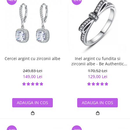
Cercei argint cu zirconii albe
Inel argint cu fundita si
zirconii albe - Be Authentic
IST0007
249,83 Lei
170,52 Lei
149,00 Lei
129,00 Lei
ADAUGA IN COS
ADAUGA IN COS