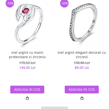
-13%
-32%
Inel argint cu maini
Inel argint elegant decorat cu
protectoare si zirconiu
zirconii
170,52 Lei
130,86 Lei
149,00 Lei
89,00 Lei
ADAUGA IN COS
ADAUGA IN COS