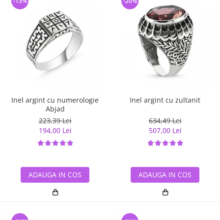
-13%
-20%
Inel argint cu numerologie
Inel argint cu zultanit
Abjad
223,39 Lei
634,49 Lei
194,00 Lei
507,00 Lei
ADAUGA IN COS
ADAUGA IN COS