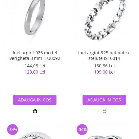
Inel argint 925 model
Inel argint 925 patinat cu
verigheta 3 mm ITU0092
stelute IST0014
144,08 Lei
130,86 Lei
128,00 Lei
109,00 Lei
ADAUGA IN COS
ADAUGA IN COS
-34%
-36%