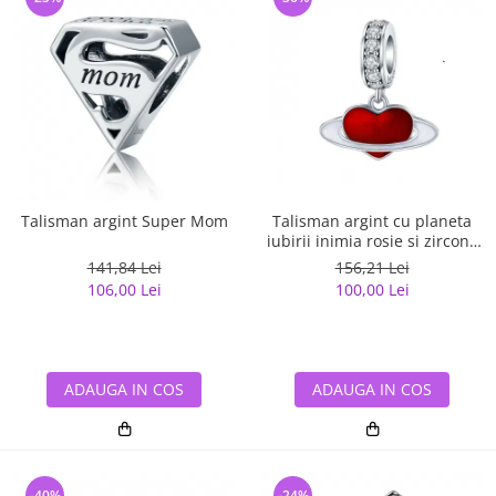
Talisman argint Super Mom
Talisman argint cu planeta
iubirii inimia rosie si zirconii
albe
141,84 Lei
156,21 Lei
106,00 Lei
100,00 Lei
ADAUGA IN COS
ADAUGA IN COS
-40%
-24%