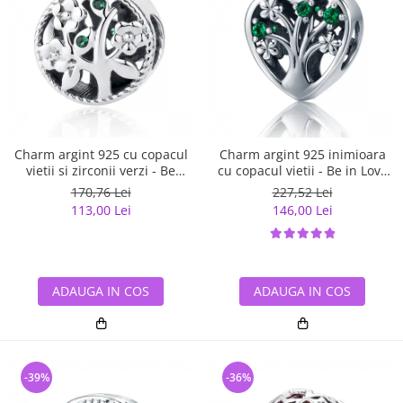
Charm argint 925 cu copacul
Charm argint 925 inimioara
vietii si zirconii verzi - Be
cu copacul vietii - Be in Love
Nature PST0059
PST0105
170,76 Lei
227,52 Lei
113,00 Lei
146,00 Lei
ADAUGA IN COS
ADAUGA IN COS
-39%
-36%