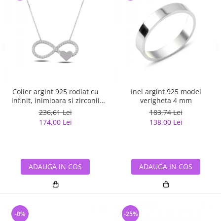
Colier argint 925 rodiat cu
Inel argint 925 model
infinit, inimioara si zirconii
verigheta 4 mm
albe - Infinite You CTU0067
236,61 Lei
183,74 Lei
174,00 Lei
138,00 Lei
ADAUGA IN COS
ADAUGA IN COS
-0%
-25%