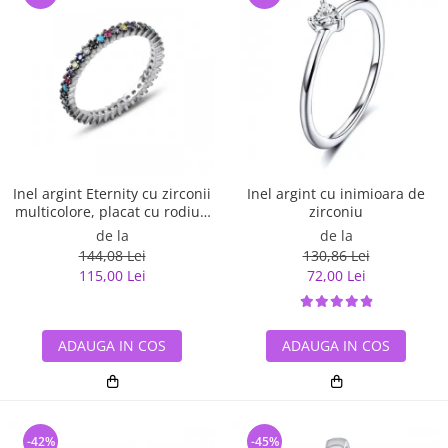
Inel argint Eternity cu zirconii
Inel argint cu inimioara de
multicolore, placat cu rodiu -
zirconiu
ITU0229
de la
de la
144,08 Lei
130,86 Lei
115,00 Lei
72,00 Lei
ADAUGA IN COS
ADAUGA IN COS
-42%
-45%