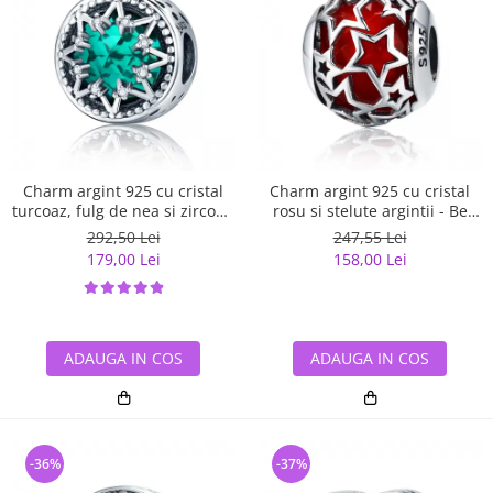
Charm argint 925 cu cristal
Charm argint 925 cu cristal
turcoaz, fulg de nea si zirconii
rosu si stelute argintii - Be
albe - Be Nature PST0110
Nature PST0115
292,50 Lei
247,55 Lei
179,00 Lei
158,00 Lei
ADAUGA IN COS
ADAUGA IN COS
-36%
-37%