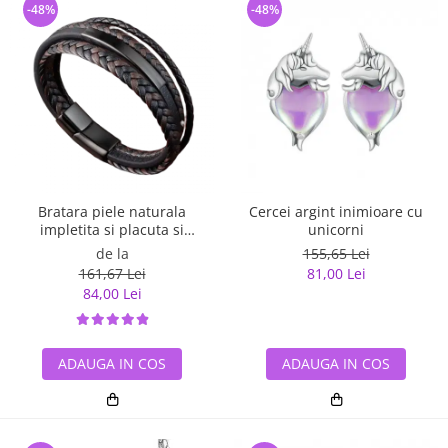
-48%
-48%
Bratara piele naturala
Cercei argint inimioare cu
impletita si placuta si
unicorni
inchizatoare din inox
de la
155,65 Lei
161,67 Lei
81,00 Lei
84,00 Lei
ADAUGA IN COS
ADAUGA IN COS