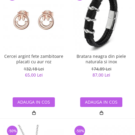
Cercei argint fete zambitoare
Bratara neagra din piele
placati cu aur roz
naturala si inox
132,18 Lei
174,89 Lei
65,00 Lei
87,00 Lei
ADAUGA IN COS
ADAUGA IN COS
-50%
-50%