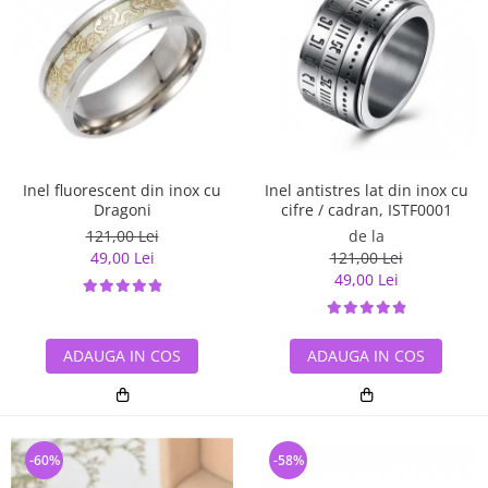
Inel antistres lat din inox cu
Inel fluorescent din inox cu
cifre / cadran, ISTF0001
Dragoni
de la
121,00 Lei
121,00 Lei
49,00 Lei
49,00 Lei
ADAUGA IN COS
ADAUGA IN COS
-60%
-58%