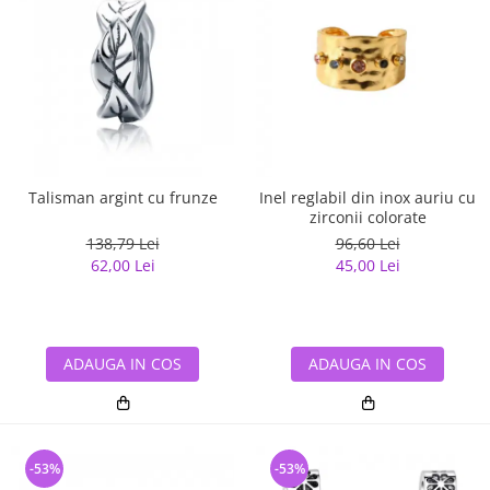
Talisman argint cu frunze
Inel reglabil din inox auriu cu
zirconii colorate
138,79 Lei
96,60 Lei
62,00 Lei
45,00 Lei
ADAUGA IN COS
ADAUGA IN COS
-53%
-53%