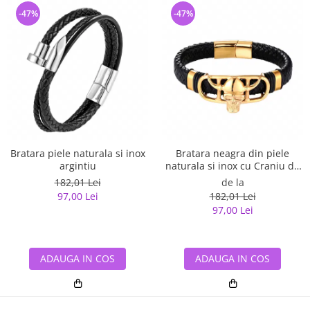
-47%
-47%
Bratara piele naturala si inox
Bratara neagra din piele
argintiu
naturala si inox cu Craniu de
Viking
182,01 Lei
de la
97,00 Lei
182,01 Lei
97,00 Lei
ADAUGA IN COS
ADAUGA IN COS