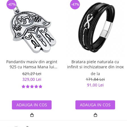
-47%
-47%
Pandantiv masiv din argint
Bratara piele naturala cu
925 cu Hamsa Mana lui
infinit si inchizatoare din inox
Fatima
621,27 Lei
de la
329,00 Lei
171,84 Lei
91,00 Lei
ADAUGA IN COS
ADAUGA IN COS