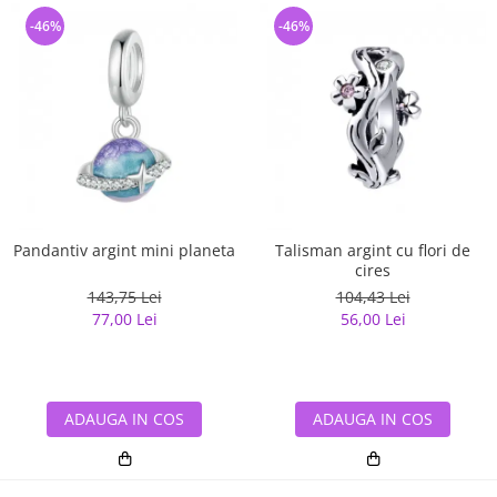
-46%
-46%
Pandantiv argint mini planeta
Talisman argint cu flori de
cires
143,75 Lei
104,43 Lei
77,00 Lei
56,00 Lei
ADAUGA IN COS
ADAUGA IN COS