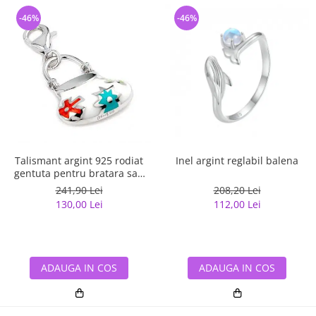
-46%
-46%
Talismant argint 925 rodiat
Inel argint reglabil balena
gentuta pentru bratara sau
lant
241,90 Lei
208,20 Lei
130,00 Lei
112,00 Lei
ADAUGA IN COS
ADAUGA IN COS