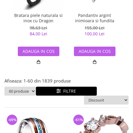
Bijuterii argint cu pietre
Pandantive mireasa
semipretioase
Bijuterii de Lux
Bijuterii argint placat cu aur
Bratara piele naturala si
Pandantiv argint
Pan
Bijuterii gotice si rock
inox cu Dragon
inimioara si fundita
Bijuterii argint cu diverse
Bijuterii Handmade
98,63 Lei
155,00 Lei
materiale
84,00 Lei
100,00 Lei
Bijuterii fantezie
Bijuterii argint cu murano
Casete si cutii de bijuterii
ADAUGA IN COS
ADAUGA IN COS
Bijuterii tungsten
Accesorii Piele
Cadouri
Afiseaza:
1-
60
din
1839
produse
Solutii si lavete de curatare
bijuterii argint
FILTRE
-69%
-61%