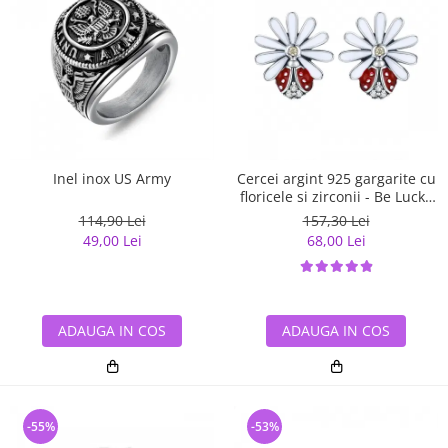
Inel inox US Army
Cercei argint 925 gargarite cu
floricele si zirconii - Be Lucky
EST0022
114,90 Lei
157,30 Lei
49,00 Lei
68,00 Lei
ADAUGA IN COS
ADAUGA IN COS
-55%
-53%