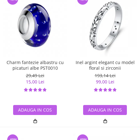
Charm fantezie albastru cu
Inel argint elegant cu model
picaturi albe PST0010
floral si zirconii
29,49 Lei
193,14 Lei
15,00 Lei
99,00 Lei
ADAUGA IN COS
ADAUGA IN COS
-49%
-49%