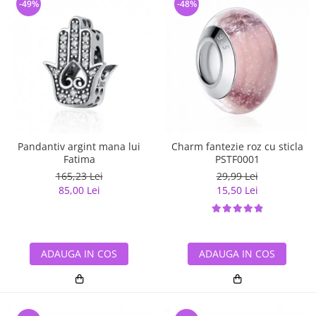
-49%
-48%
Pandantiv argint mana lui
Charm fantezie roz cu sticla
Fatima
PSTF0001
165,23 Lei
29,99 Lei
85,00 Lei
15,50 Lei
ADAUGA IN COS
ADAUGA IN COS