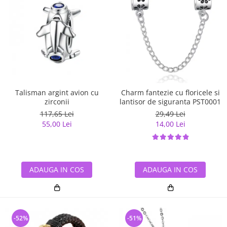
Talisman argint avion cu
Charm fantezie cu floricele si
zirconii
lantisor de siguranta PST0001
117,65 Lei
29,49 Lei
55,00 Lei
14,00 Lei
ADAUGA IN COS
ADAUGA IN COS
-52%
-51%