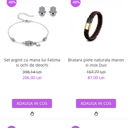
-48%
-48%
Set argint cu mana lui Fatima
Bratara piele naturala maron
si ochi de deochi
si inox Duo
398,14 Lei
167,77 Lei
206,00 Lei
87,00 Lei
ADAUGA IN COS
ADAUGA IN COS