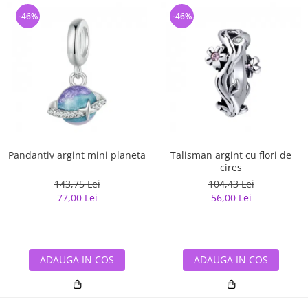
-46%
-46%
Pandantiv argint mini planeta
Talisman argint cu flori de
cires
143,75 Lei
104,43 Lei
77,00 Lei
56,00 Lei
ADAUGA IN COS
ADAUGA IN COS