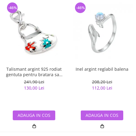
-46%
-46%
Talismant argint 925 rodiat
Inel argint reglabil balena
gentuta pentru bratara sau
lant
241,90 Lei
208,20 Lei
130,00 Lei
112,00 Lei
ADAUGA IN COS
ADAUGA IN COS