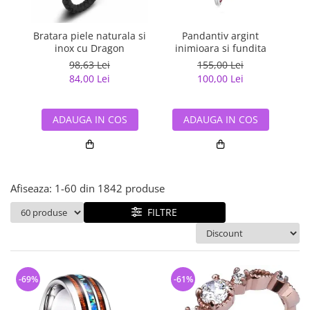
Bijuterii argint cu pietre
Pandantive mireasa
semipretioase
Bijuterii de Lux
Bijuterii argint placat cu aur
Bratara piele naturala si
Pandantiv argint
Pan
Bijuterii gotice si rock
inox cu Dragon
inimioara si fundita
Bijuterii argint cu diverse
Bijuterii Handmade
98,63 Lei
155,00 Lei
materiale
84,00 Lei
100,00 Lei
Bijuterii fantezie
Bijuterii argint cu murano
Casete si cutii de bijuterii
ADAUGA IN COS
ADAUGA IN COS
Bijuterii tungsten
Accesorii Piele
Cadouri
Afiseaza:
1-
60
din
1842
produse
Solutii si lavete de curatare
bijuterii argint
FILTRE
-69%
-61%