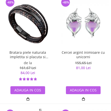
-48%
-48%
Bratara piele naturala
Cercei argint inimioare cu
impletita si placuta si
unicorni
inchizatoare din inox
de la
155,65 Lei
161,67 Lei
81,00 Lei
84,00 Lei
ADAUGA IN COS
ADAUGA IN COS