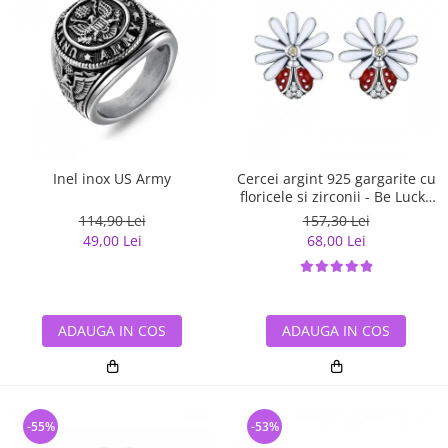
Inel inox US Army
Cercei argint 925 gargarite cu
floricele si zirconii - Be Lucky
EST0022
114,90 Lei
157,30 Lei
49,00 Lei
68,00 Lei
ADAUGA IN COS
ADAUGA IN COS
-55%
-53%