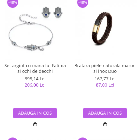
-48%
-48%
Set argint cu mana lui Fatima
Bratara piele naturala maron
si ochi de deochi
si inox Duo
398,14 Lei
167,77 Lei
206,00 Lei
87,00 Lei
ADAUGA IN COS
ADAUGA IN COS