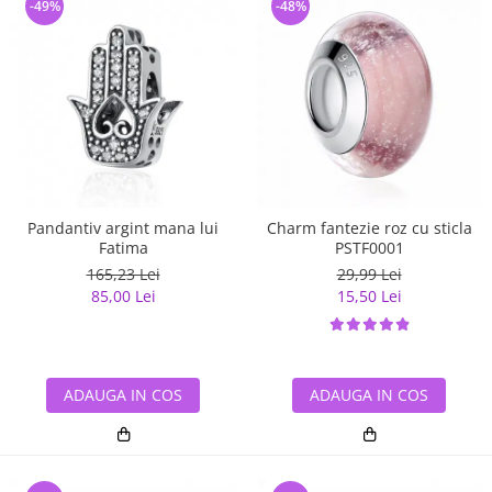
-49%
-48%
Pandantiv argint mana lui
Charm fantezie roz cu sticla
Fatima
PSTF0001
165,23 Lei
29,99 Lei
85,00 Lei
15,50 Lei
ADAUGA IN COS
ADAUGA IN COS