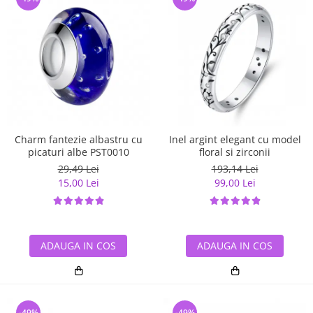
Charm fantezie albastru cu
Inel argint elegant cu model
picaturi albe PST0010
floral si zirconii
29,49 Lei
193,14 Lei
15,00 Lei
99,00 Lei
ADAUGA IN COS
ADAUGA IN COS
-49%
-49%