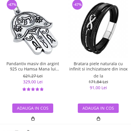
-47%
-47%
Pandantiv masiv din argint
Bratara piele naturala cu
925 cu Hamsa Mana lui
infinit si inchizatoare din inox
Fatima
621,27 Lei
de la
329,00 Lei
171,84 Lei
91,00 Lei
ADAUGA IN COS
ADAUGA IN COS