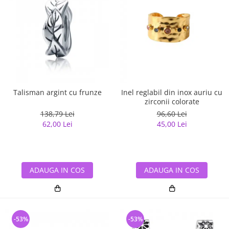
Talisman argint cu frunze
Inel reglabil din inox auriu cu
zirconii colorate
138,79 Lei
96,60 Lei
62,00 Lei
45,00 Lei
ADAUGA IN COS
ADAUGA IN COS
-53%
-53%