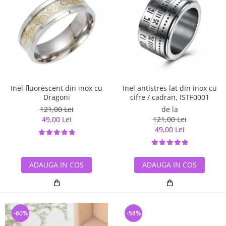
Inel antistres lat din inox cu
Inel fluorescent din inox cu
cifre / cadran, ISTF0001
Dragoni
de la
121,00 Lei
121,00 Lei
49,00 Lei
49,00 Lei
ADAUGA IN COS
ADAUGA IN COS
-60%
-58%