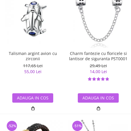
Talisman argint avion cu
Charm fantezie cu floricele si
zirconii
lantisor de siguranta PST0001
117,65 Lei
29,49 Lei
55,00 Lei
14,00 Lei
ADAUGA IN COS
ADAUGA IN COS
-52%
-51%