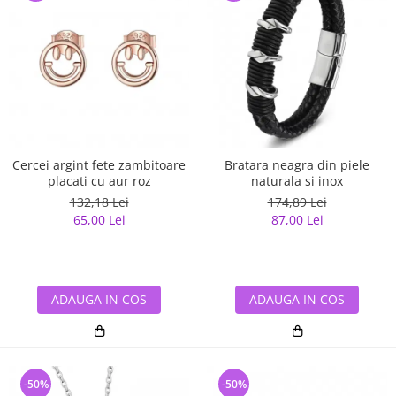
Cercei argint fete zambitoare
Bratara neagra din piele
placati cu aur roz
naturala si inox
132,18 Lei
174,89 Lei
65,00 Lei
87,00 Lei
ADAUGA IN COS
ADAUGA IN COS
-50%
-50%