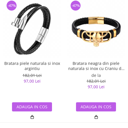
-47%
-47%
Bratara piele naturala si inox
Bratara neagra din piele
argintiu
naturala si inox cu Craniu de
Viking
182,01 Lei
de la
97,00 Lei
182,01 Lei
97,00 Lei
ADAUGA IN COS
ADAUGA IN COS