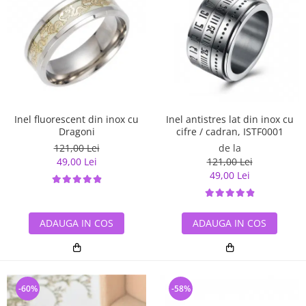
Inel antistres lat din inox cu
Inel fluorescent din inox cu
cifre / cadran, ISTF0001
Dragoni
de la
121,00 Lei
121,00 Lei
49,00 Lei
49,00 Lei
ADAUGA IN COS
ADAUGA IN COS
-60%
-58%