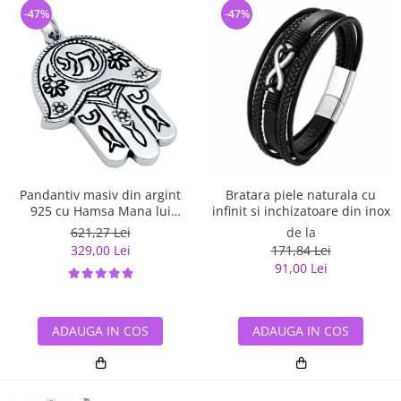
-47%
-47%
Pandantiv masiv din argint
Bratara piele naturala cu
925 cu Hamsa Mana lui
infinit si inchizatoare din inox
Fatima
621,27 Lei
de la
329,00 Lei
171,84 Lei
91,00 Lei
ADAUGA IN COS
ADAUGA IN COS