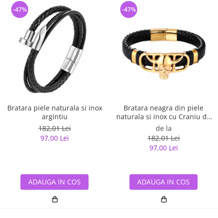
-47%
-47%
Bratara piele naturala si inox
Bratara neagra din piele
argintiu
naturala si inox cu Craniu de
Viking
182,01 Lei
de la
97,00 Lei
182,01 Lei
97,00 Lei
ADAUGA IN COS
ADAUGA IN COS