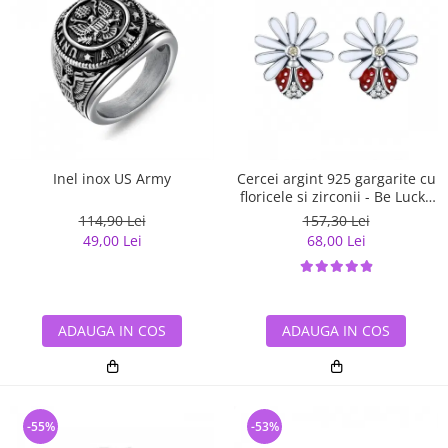
Inel inox US Army
Cercei argint 925 gargarite cu
floricele si zirconii - Be Lucky
EST0022
114,90 Lei
157,30 Lei
49,00 Lei
68,00 Lei
ADAUGA IN COS
ADAUGA IN COS
-55%
-53%