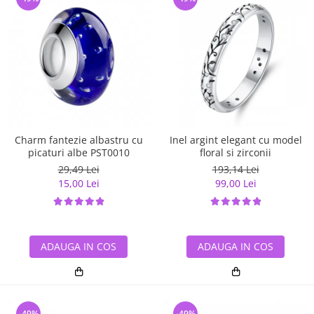
Charm fantezie albastru cu
Inel argint elegant cu model
picaturi albe PST0010
floral si zirconii
29,49 Lei
193,14 Lei
15,00 Lei
99,00 Lei
ADAUGA IN COS
ADAUGA IN COS
-49%
-49%