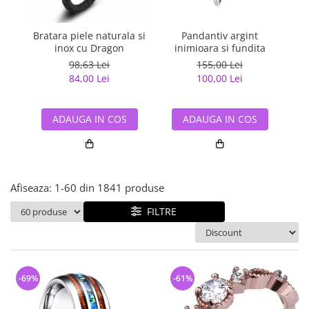
Bijuterii argint cu pietre
Pandantive mireasa
semipretioase
Bijuterii de Lux
Bijuterii argint placat cu aur
Bratara piele naturala si
Pandantiv argint
Pan
Bijuterii gotice si rock
inox cu Dragon
inimioara si fundita
Bijuterii argint cu diverse
Bijuterii Handmade
98,63 Lei
155,00 Lei
materiale
84,00 Lei
100,00 Lei
Bijuterii fantezie
Bijuterii argint cu murano
Casete si cutii de bijuterii
ADAUGA IN COS
ADAUGA IN COS
Bijuterii tungsten
Accesorii Piele
Cadouri
Afiseaza:
1-
60
din
1841
produse
Solutii si lavete de curatare
bijuterii argint
FILTRE
-69%
-61%