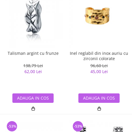
Talisman argint cu frunze
Inel reglabil din inox auriu cu
zirconii colorate
138,79 Lei
96,60 Lei
62,00 Lei
45,00 Lei
ADAUGA IN COS
ADAUGA IN COS
-53%
-53%