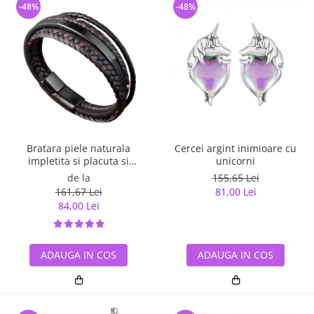
-48%
-48%
Bratara piele naturala
Cercei argint inimioare cu
impletita si placuta si
unicorni
inchizatoare din inox
de la
155,65 Lei
161,67 Lei
81,00 Lei
84,00 Lei
ADAUGA IN COS
ADAUGA IN COS