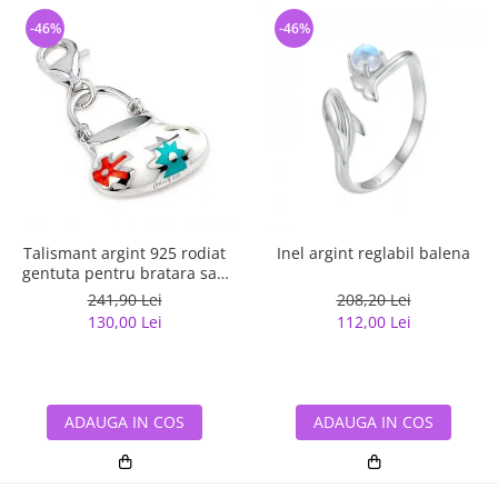
-46%
-46%
Talismant argint 925 rodiat
Inel argint reglabil balena
gentuta pentru bratara sau
lant
241,90 Lei
208,20 Lei
130,00 Lei
112,00 Lei
ADAUGA IN COS
ADAUGA IN COS