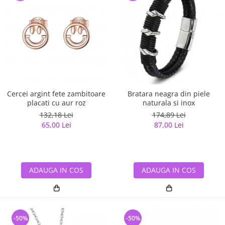
Cercei argint fete zambitoare
Bratara neagra din piele
placati cu aur roz
naturala si inox
132,18 Lei
174,89 Lei
65,00 Lei
87,00 Lei
ADAUGA IN COS
ADAUGA IN COS
-50%
-50%