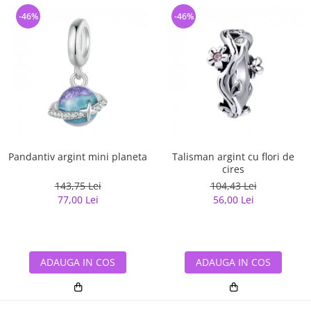
-46%
-46%
Pandantiv argint mini planeta
Talisman argint cu flori de
cires
143,75 Lei
104,43 Lei
77,00 Lei
56,00 Lei
ADAUGA IN COS
ADAUGA IN COS