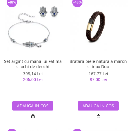
-48%
-48%
Set argint cu mana lui Fatima
Bratara piele naturala maron
si ochi de deochi
si inox Duo
398,14 Lei
167,77 Lei
206,00 Lei
87,00 Lei
ADAUGA IN COS
ADAUGA IN COS