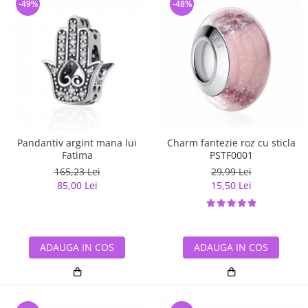
-49%
-48%
Pandantiv argint mana lui
Charm fantezie roz cu sticla
Fatima
PSTF0001
165,23 Lei
29,99 Lei
85,00 Lei
15,50 Lei
ADAUGA IN COS
ADAUGA IN COS