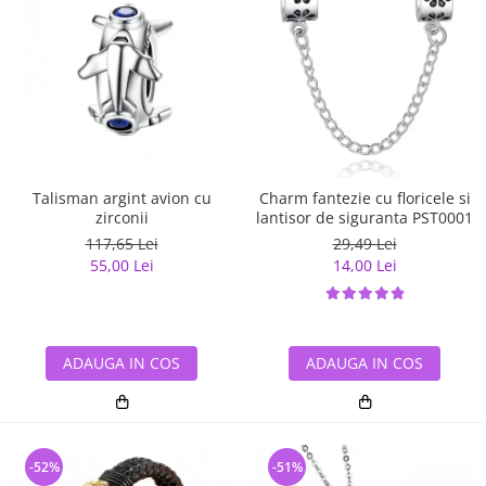
Talisman argint avion cu
Charm fantezie cu floricele si
zirconii
lantisor de siguranta PST0001
117,65 Lei
29,49 Lei
55,00 Lei
14,00 Lei
ADAUGA IN COS
ADAUGA IN COS
-52%
-51%