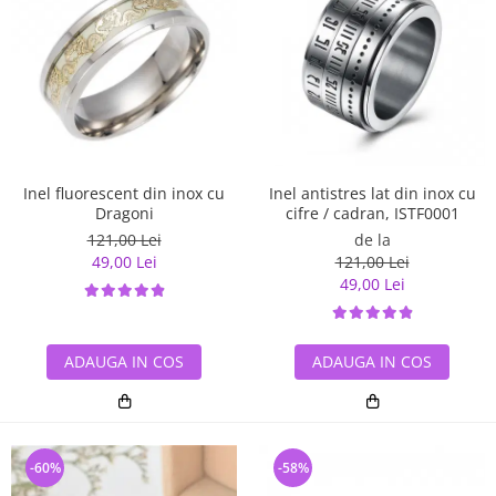
Inel antistres lat din inox cu
Inel fluorescent din inox cu
cifre / cadran, ISTF0001
Dragoni
de la
121,00 Lei
121,00 Lei
49,00 Lei
49,00 Lei
ADAUGA IN COS
ADAUGA IN COS
-60%
-58%