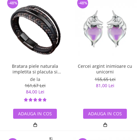
-48%
-48%
Bratara piele naturala
Cercei argint inimioare cu
impletita si placuta si
unicorni
inchizatoare din inox
de la
155,65 Lei
161,67 Lei
81,00 Lei
84,00 Lei
ADAUGA IN COS
ADAUGA IN COS