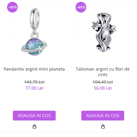
-46%
-46%
Pandantiv argint mini planeta
Talisman argint cu flori de
cires
143,75 Lei
104,43 Lei
77,00 Lei
56,00 Lei
ADAUGA IN COS
ADAUGA IN COS