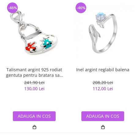
-46%
-46%
Talismant argint 925 rodiat
Inel argint reglabil balena
gentuta pentru bratara sau
lant
241,90 Lei
208,20 Lei
130,00 Lei
112,00 Lei
ADAUGA IN COS
ADAUGA IN COS