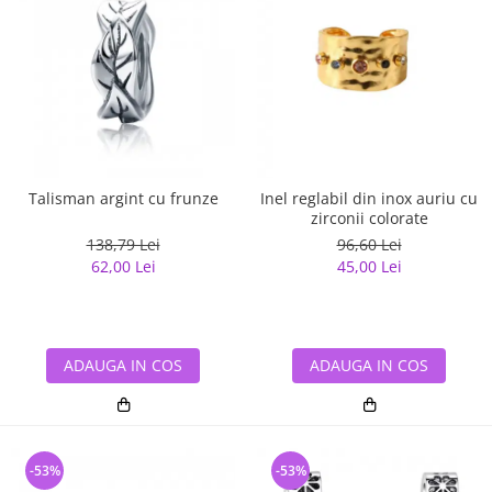
Talisman argint cu frunze
Inel reglabil din inox auriu cu
zirconii colorate
138,79 Lei
96,60 Lei
62,00 Lei
45,00 Lei
ADAUGA IN COS
ADAUGA IN COS
-53%
-53%