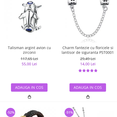
Talisman argint avion cu
Charm fantezie cu floricele si
zirconii
lantisor de siguranta PST0001
117,65 Lei
29,49 Lei
55,00 Lei
14,00 Lei
ADAUGA IN COS
ADAUGA IN COS
-52%
-51%