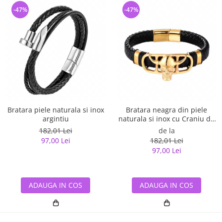
-47%
-47%
Bratara piele naturala si inox
Bratara neagra din piele
argintiu
naturala si inox cu Craniu de
Viking
182,01 Lei
de la
97,00 Lei
182,01 Lei
97,00 Lei
ADAUGA IN COS
ADAUGA IN COS