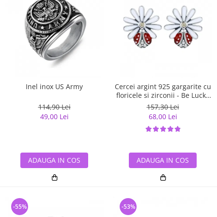
Inel inox US Army
Cercei argint 925 gargarite cu
floricele si zirconii - Be Lucky
EST0022
114,90 Lei
157,30 Lei
49,00 Lei
68,00 Lei
ADAUGA IN COS
ADAUGA IN COS
-55%
-53%