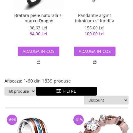
Bijuterii argint cu pietre
Pandantive mireasa
semipretioase
Bijuterii de Lux
Bijuterii argint placat cu aur
Bratara piele naturala si
Pandantiv argint
Pan
Bijuterii gotice si rock
inox cu Dragon
inimioara si fundita
Bijuterii argint cu diverse
Bijuterii Handmade
98,63 Lei
155,00 Lei
materiale
84,00 Lei
100,00 Lei
Bijuterii fantezie
Bijuterii argint cu murano
Casete si cutii de bijuterii
ADAUGA IN COS
ADAUGA IN COS
Bijuterii tungsten
Accesorii Piele
Cadouri
Afiseaza:
1-
60
din
1839
produse
Solutii si lavete de curatare
bijuterii argint
FILTRE
-69%
-61%