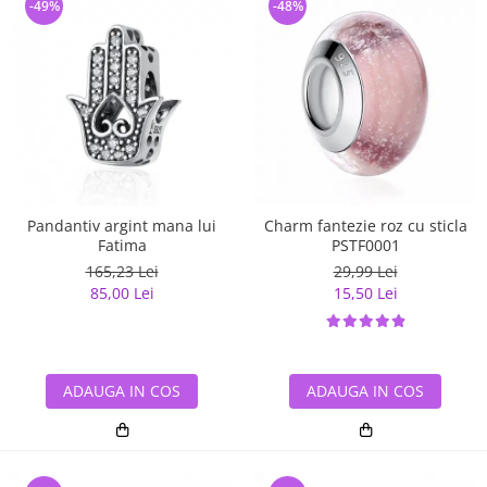
-49%
-48%
Pandantiv argint mana lui
Charm fantezie roz cu sticla
Fatima
PSTF0001
165,23 Lei
29,99 Lei
85,00 Lei
15,50 Lei
ADAUGA IN COS
ADAUGA IN COS