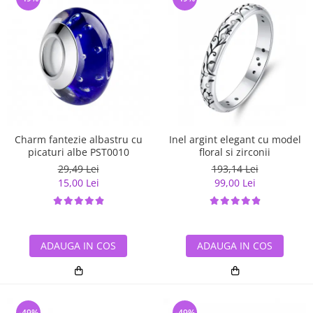
Charm fantezie albastru cu
Inel argint elegant cu model
picaturi albe PST0010
floral si zirconii
29,49 Lei
193,14 Lei
15,00 Lei
99,00 Lei
ADAUGA IN COS
ADAUGA IN COS
-49%
-49%