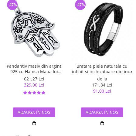
-47%
-47%
Pandantiv masiv din argint
Bratara piele naturala cu
925 cu Hamsa Mana lui
infinit si inchizatoare din inox
Fatima
621,27 Lei
de la
329,00 Lei
171,84 Lei
91,00 Lei
ADAUGA IN COS
ADAUGA IN COS