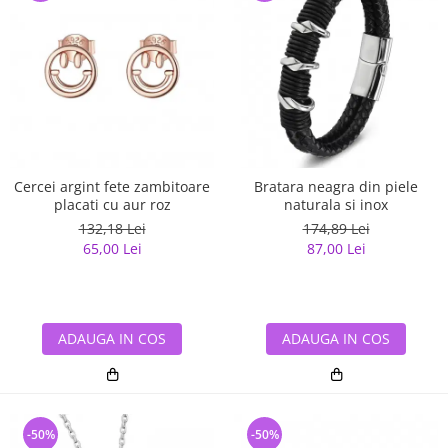
Cercei argint fete zambitoare
Bratara neagra din piele
placati cu aur roz
naturala si inox
132,18 Lei
174,89 Lei
65,00 Lei
87,00 Lei
ADAUGA IN COS
ADAUGA IN COS
-50%
-50%