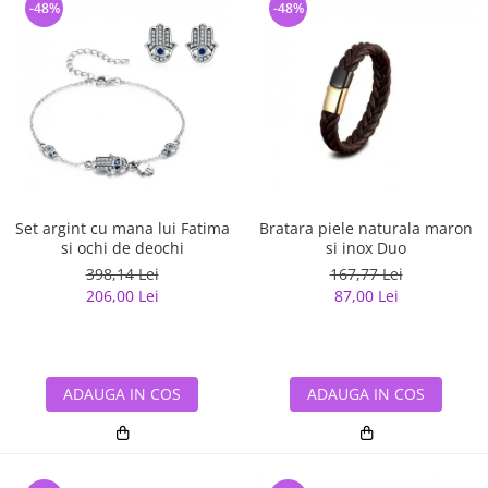
-48%
-48%
Set argint cu mana lui Fatima
Bratara piele naturala maron
si ochi de deochi
si inox Duo
398,14 Lei
167,77 Lei
206,00 Lei
87,00 Lei
ADAUGA IN COS
ADAUGA IN COS