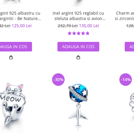
gint 925 albastru cu
Inel argint 925 reglabil cu
Charm ar
argintii - Be Nature
steluta albastra si avion
si zircon
PST0123
argintiu - Be Nature IST0047
42 Lei
125,00 Lei
232,70 Lei
135,00 Lei
128
AUGA IN COS
ADAUGA IN COS
A
-30%
-14%