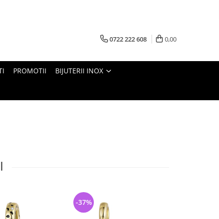
0722 222 608
0,00
TI
PROMOTII
BIJUTERII INOX
I
-37%
-33%