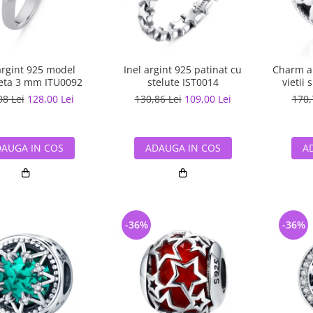
argint 925 model
Inel argint 925 patinat cu
Charm ar
eta 3 mm ITU0092
stelute IST0014
vietii 
08 Lei
128,00 Lei
130,86 Lei
109,00 Lei
170,
AUGA IN COS
ADAUGA IN COS
A
-36%
-36%