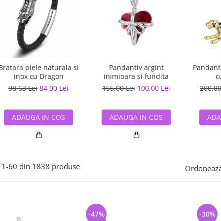
Bratara piele naturala si
Pandantiv argint
Pandanti
inox cu Dragon
inimioara si fundita
c
98,63 Lei
84,00 Lei
155,00 Lei
100,00 Lei
200,00
ADAUGA IN COS
ADAUGA IN COS
ADA
1-
60
din
1838
produse
Ordoneaza
-47%
-30%