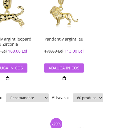
v argint leopard
Pandantiv argint leu
Pandantiv argi
u Zirconia
 Lei
168,00 Lei
179,00 Lei
113,00 Lei
90,00 Lei
59,
UGA IN COS
ADAUGA IN COS
ADAUGA IN
:
Afiseaza:
-29%