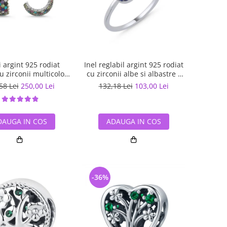
 argint 925 rodiat
Inel reglabil argint 925 rodiat
cu zirconii multicolore
cu zirconii albe si albastre -
ETU0036
Be Elegant ITU0109
58 Lei
250,00 Lei
132,18 Lei
103,00 Lei
DAUGA IN COS
ADAUGA IN COS
-36%