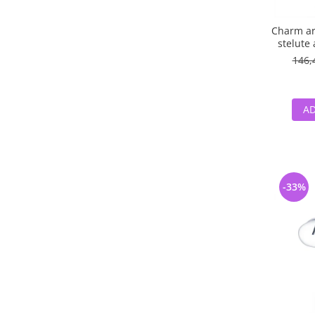
Charm ar
stelute 
146,
AD
-33%