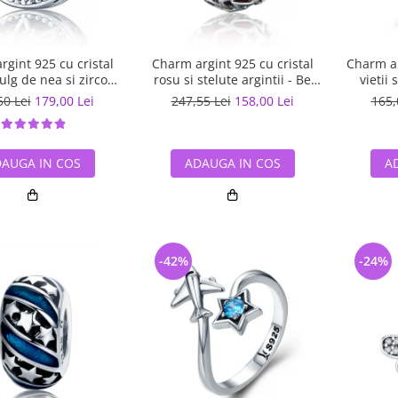
gint 925 cu cristal
Charm argint 925 cu cristal
Charm ar
ulg de nea si zirconii
rosu si stelute argintii - Be
vietii 
 Be Nature PST0110
Nature PST0115
50 Lei
179,00 Lei
247,55 Lei
158,00 Lei
165,
AUGA IN COS
ADAUGA IN COS
A
-42%
-24%