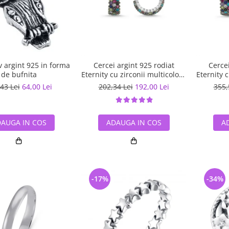
 argint 925 in forma
Cercei argint 925 rodiat
Cercei
de bufnita
Eternity cu zirconii multicolore
Eternity 
ETU0028
43 Lei
64,00 Lei
202,34 Lei
192,00 Lei
355,
AUGA IN COS
ADAUGA IN COS
A
-17%
-34%