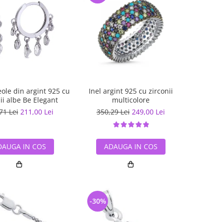
eole din argint 925 cu
Inel argint 925 cu zirconii
ii albe Be Elegant
multicolore
71 Lei
211,00 Lei
350,29 Lei
249,00 Lei
DAUGA IN COS
ADAUGA IN COS
-30%