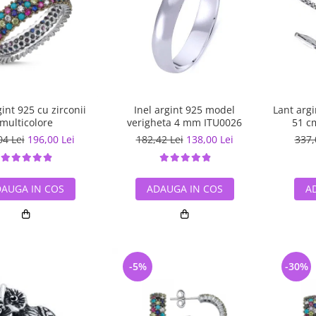
gint 925 cu zirconii
Inel argint 925 model
Lant arg
multicolore
verigheta 4 mm ITU0026
51 c
04 Lei
196,00 Lei
182,42 Lei
138,00 Lei
337,
AUGA IN COS
ADAUGA IN COS
A
-5%
-30%