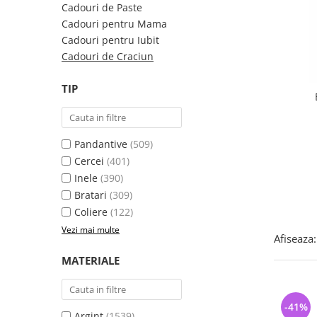
Bijuterii argint cu pietre
Pandantive mireasa
Cadouri de Paste
semipretioase
Bijuterii de Lux
Cadouri pentru Mama
Bijuterii argint placat cu aur
Cadouri pentru Iubit
Bijuterii gotice si rock
Cadouri de Craciun
Bijuterii argint cu diverse
Bijuterii Handmade
materiale
Bijuterii fantezie
TIP
Bijuterii argint cu murano
Casete si cutii de bijuterii
Bijuterii tungsten
Pandantive
(509)
Accesorii Piele
Cercei
(401)
Cadouri
Inele
(390)
Solutii si lavete de curatare
Bratari
(309)
bijuterii argint
Coliere
(122)
Vezi mai multe
Afiseaza:
MATERIALE
-41%
Argint
(1539)