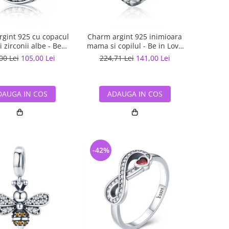
gint 925 cu copacul
Charm argint 925 inimioara
si zirconii albe - Be
mama si copilul - Be in Love
Nature PST0120
PST0122
00 Lei
105,00 Lei
224,71 Lei
141,00 Lei
DAUGA IN COS
ADAUGA IN COS
-42%