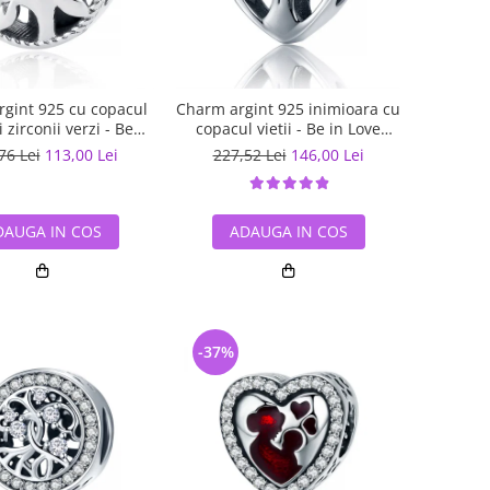
gint 925 cu copacul
Charm argint 925 inimioara cu
si zirconii verzi - Be
copacul vietii - Be in Love
Nature PST0059
PST0105
76 Lei
113,00 Lei
227,52 Lei
146,00 Lei
DAUGA IN COS
ADAUGA IN COS
-37%