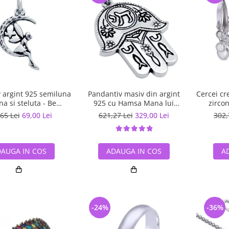
 argint 925 semiluna
Pandantiv masiv din argint
Cercei cr
 si steluta - Be
925 cu Hamsa Mana lui
zircon
tastic PSX0560
Fatima
65 Lei
69,00 Lei
621,27 Lei
329,00 Lei
302,
AUGA IN COS
ADAUGA IN COS
A
-24%
-36%