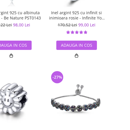
gint 925 cu albinuta
Inel argint 925 cu infinit si
ii - Be Nature PST0143
inimioara rosie - Infinite You
IST0062
,22 Lei
98,00 Lei
170,52 Lei
99,00 Lei
DAUGA IN COS
ADAUGA IN COS
-27%