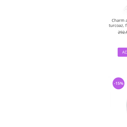
Charm ar
turcoaz, f
albe -
292,
AD
-15%