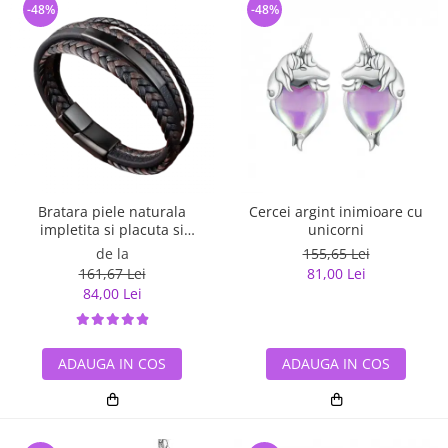
-48%
-48%
Bratara piele naturala
Cercei argint inimioare cu
impletita si placuta si
unicorni
inchizatoare din inox
de la
155,65 Lei
161,67 Lei
81,00 Lei
84,00 Lei
ADAUGA IN COS
ADAUGA IN COS