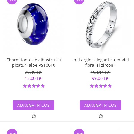
Charm fantezie albastru cu
Inel argint elegant cu model
picaturi albe PST0010
floral si zirconii
29,49 Lei
193,14 Lei
15,00 Lei
99,00 Lei
ADAUGA IN COS
ADAUGA IN COS
-49%
-49%