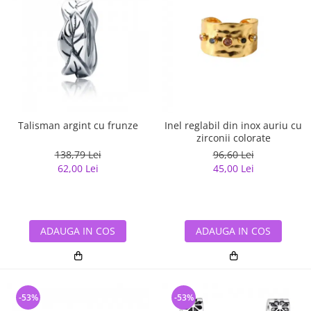
Talisman argint cu frunze
Inel reglabil din inox auriu cu
zirconii colorate
138,79 Lei
96,60 Lei
62,00 Lei
45,00 Lei
ADAUGA IN COS
ADAUGA IN COS
-53%
-53%