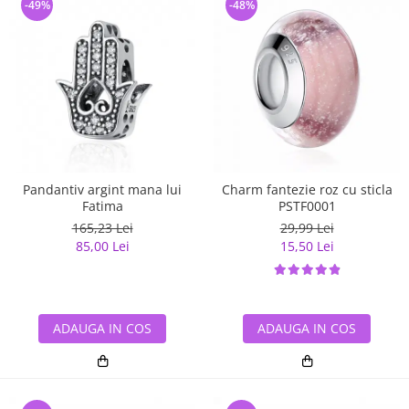
-49%
-48%
Pandantiv argint mana lui
Charm fantezie roz cu sticla
Fatima
PSTF0001
165,23 Lei
29,99 Lei
85,00 Lei
15,50 Lei
ADAUGA IN COS
ADAUGA IN COS