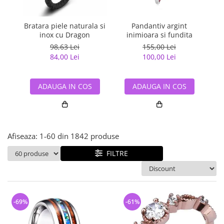
Bijuterii argint cu pietre
Pandantive mireasa
semipretioase
Bijuterii de Lux
Bijuterii argint placat cu aur
Bratara piele naturala si
Pandantiv argint
Pan
Bijuterii gotice si rock
inox cu Dragon
inimioara si fundita
Bijuterii argint cu diverse
Bijuterii Handmade
98,63 Lei
155,00 Lei
materiale
84,00 Lei
100,00 Lei
Bijuterii fantezie
Bijuterii argint cu murano
Casete si cutii de bijuterii
ADAUGA IN COS
ADAUGA IN COS
Bijuterii tungsten
Accesorii Piele
Cadouri
Afiseaza:
1-
60
din
1842
produse
Solutii si lavete de curatare
bijuterii argint
FILTRE
-69%
-61%