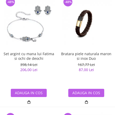
-48%
-48%
Set argint cu mana lui Fatima
Bratara piele naturala maron
si ochi de deochi
si inox Duo
398,14 Lei
167,77 Lei
206,00 Lei
87,00 Lei
ADAUGA IN COS
ADAUGA IN COS