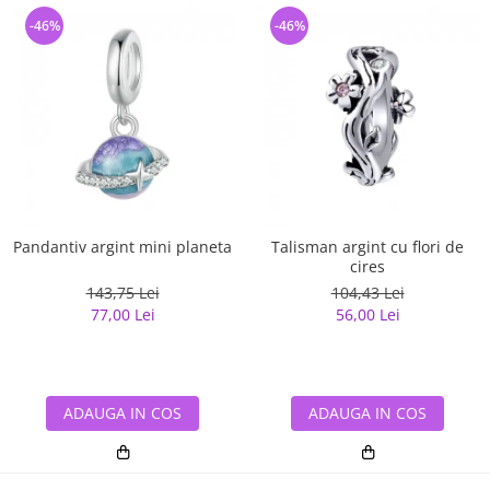
-46%
-46%
Pandantiv argint mini planeta
Talisman argint cu flori de
cires
143,75 Lei
104,43 Lei
77,00 Lei
56,00 Lei
ADAUGA IN COS
ADAUGA IN COS