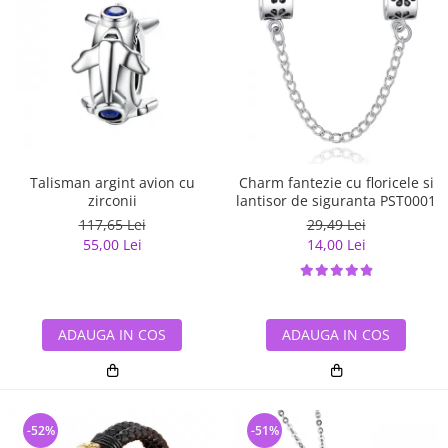
Talisman argint avion cu
Charm fantezie cu floricele si
zirconii
lantisor de siguranta PST0001
117,65 Lei
29,49 Lei
55,00 Lei
14,00 Lei
ADAUGA IN COS
ADAUGA IN COS
-52%
-51%