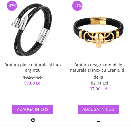
-47%
-47%
Bratara piele naturala si inox
Bratara neagra din piele
argintiu
naturala si inox cu Craniu de
Viking
182,01 Lei
de la
97,00 Lei
182,01 Lei
97,00 Lei
ADAUGA IN COS
ADAUGA IN COS