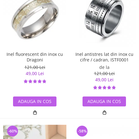
Inel antistres lat din inox cu
Inel fluorescent din inox cu
cifre / cadran, ISTF0001
Dragoni
de la
121,00 Lei
121,00 Lei
49,00 Lei
49,00 Lei
ADAUGA IN COS
ADAUGA IN COS
-60%
-58%