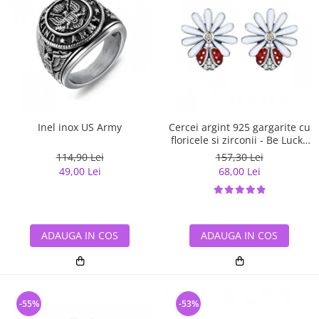
Inel inox US Army
Cercei argint 925 gargarite cu
floricele si zirconii - Be Lucky
EST0022
114,90 Lei
157,30 Lei
49,00 Lei
68,00 Lei
ADAUGA IN COS
ADAUGA IN COS
-55%
-53%