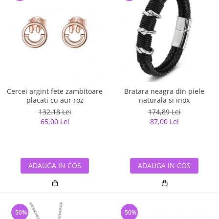
Cercei argint fete zambitoare
Bratara neagra din piele
placati cu aur roz
naturala si inox
132,18 Lei
174,89 Lei
65,00 Lei
87,00 Lei
ADAUGA IN COS
ADAUGA IN COS
-50%
-50%