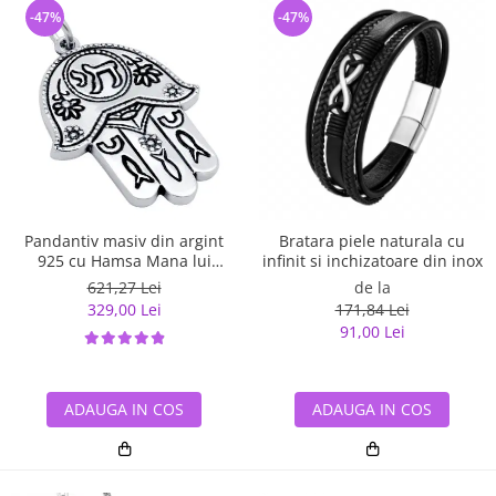
-47%
-47%
Pandantiv masiv din argint
Bratara piele naturala cu
925 cu Hamsa Mana lui
infinit si inchizatoare din inox
Fatima
621,27 Lei
de la
329,00 Lei
171,84 Lei
91,00 Lei
ADAUGA IN COS
ADAUGA IN COS