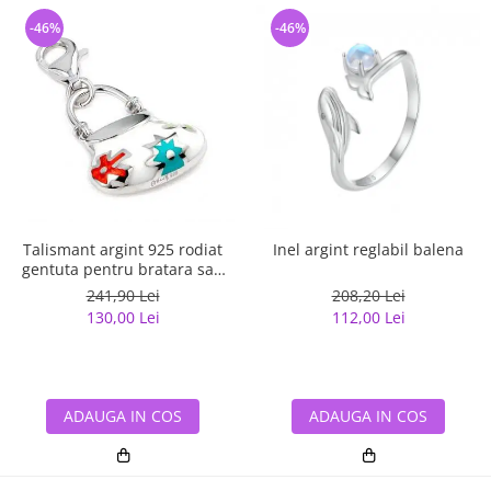
-46%
-46%
Talismant argint 925 rodiat
Inel argint reglabil balena
gentuta pentru bratara sau
lant
241,90 Lei
208,20 Lei
130,00 Lei
112,00 Lei
ADAUGA IN COS
ADAUGA IN COS