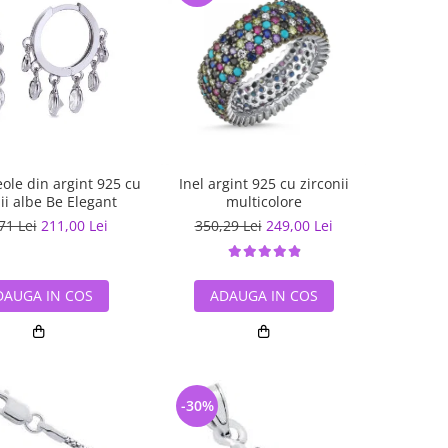
eole din argint 925 cu
Inel argint 925 cu zirconii
ii albe Be Elegant
multicolore
71 Lei
211,00 Lei
350,29 Lei
249,00 Lei
DAUGA IN COS
ADAUGA IN COS
-30%