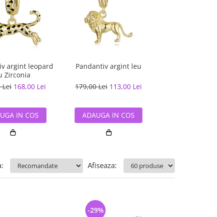
v argint leopard
Pandantiv argint leu
Pandantiv argi
u Zirconia
 Lei
168,00 Lei
179,00 Lei
113,00 Lei
90,00 Lei
59,
UGA IN COS
ADAUGA IN COS
ADAUGA IN
:
Afiseaza:
-29%