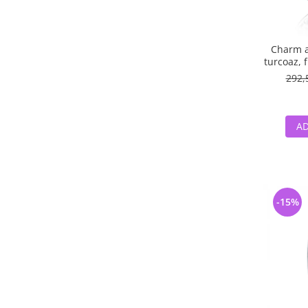
Charm ar
turcoaz, f
albe -
292,
AD
-15%