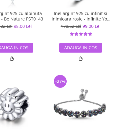
gint 925 cu albinuta
Inel argint 925 cu infinit si
ii - Be Nature PST0143
inimioara rosie - Infinite You
IST0062
,22 Lei
98,00 Lei
170,52 Lei
99,00 Lei
DAUGA IN COS
ADAUGA IN COS
-27%