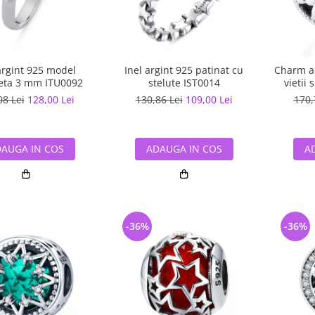
argint 925 model
Inel argint 925 patinat cu
Charm ar
eta 3 mm ITU0092
stelute IST0014
vietii 
08 Lei
128,00 Lei
130,86 Lei
109,00 Lei
170,
AUGA IN COS
ADAUGA IN COS
A
-36%
-36%