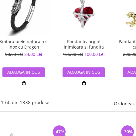
Bratara piele naturala si
Pandantiv argint
Pandanti
inox cu Dragon
inimioara si fundita
c
98,63 Lei
84,00 Lei
155,00 Lei
100,00 Lei
200,00
ADAUGA IN COS
ADAUGA IN COS
ADA
1-
60
din
1838
produse
Ordoneaza
-47%
-30%