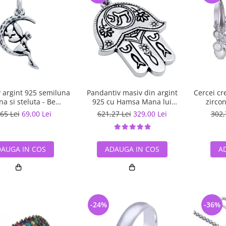
 argint 925 semiluna
Pandantiv masiv din argint
Cercei cr
 si steluta - Be
925 cu Hamsa Mana lui
zircon
tastic PSX0560
Fatima
65 Lei
69,00 Lei
621,27 Lei
329,00 Lei
302,
AUGA IN COS
ADAUGA IN COS
A
-24%
-36%