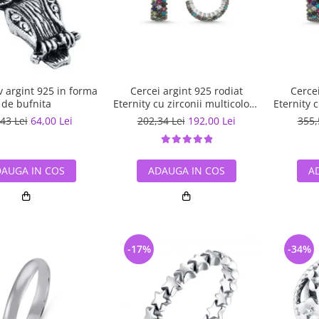
 argint 925 in forma
Cercei argint 925 rodiat
Cercei
de bufnita
Eternity cu zirconii multicolore
Eternity 
ETU0028
43 Lei
64,00 Lei
202,34 Lei
192,00 Lei
355,
AUGA IN COS
ADAUGA IN COS
A
-17%
-34%