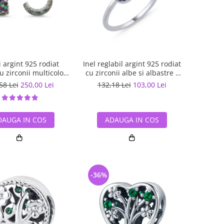
 argint 925 rodiat
Inel reglabil argint 925 rodiat
cu zirconii multicolore
cu zirconii albe si albastre -
ETU0036
Be Elegant ITU0109
58 Lei
250,00 Lei
132,18 Lei
103,00 Lei
DAUGA IN COS
ADAUGA IN COS
-36%