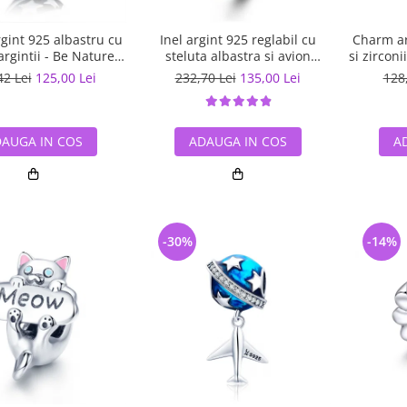
gint 925 albastru cu
Inel argint 925 reglabil cu
Charm ar
argintii - Be Nature
steluta albastra si avion
si zircon
PST0123
argintiu - Be Nature IST0047
42 Lei
125,00 Lei
232,70 Lei
135,00 Lei
128
AUGA IN COS
ADAUGA IN COS
A
-30%
-14%