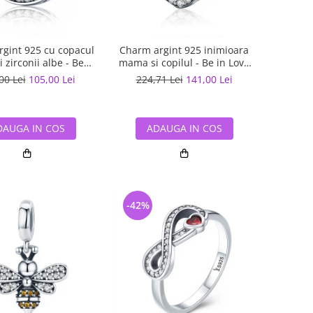
gint 925 cu copacul
Charm argint 925 inimioara
si zirconii albe - Be
mama si copilul - Be in Love
Nature PST0120
PST0122
00 Lei
105,00 Lei
224,71 Lei
141,00 Lei
DAUGA IN COS
ADAUGA IN COS
-42%