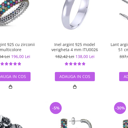
gint 925 cu zirconii
Inel argint 925 model
Lant arg
multicolore
verigheta 4 mm ITU0026
51 c
04 Lei
196,00 Lei
182,42 Lei
138,00 Lei
337,
AUGA IN COS
ADAUGA IN COS
A
-5%
-30%