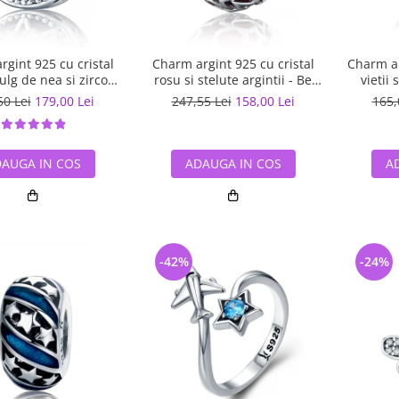
gint 925 cu cristal
Charm argint 925 cu cristal
Charm ar
ulg de nea si zirconii
rosu si stelute argintii - Be
vietii 
 Be Nature PST0110
Nature PST0115
50 Lei
179,00 Lei
247,55 Lei
158,00 Lei
165,
AUGA IN COS
ADAUGA IN COS
A
-42%
-24%