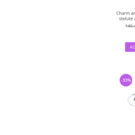
Charm ar
stelute 
146,
AD
-33%