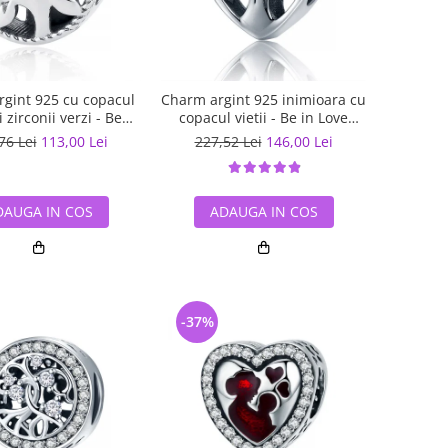
gint 925 cu copacul
Charm argint 925 inimioara cu
si zirconii verzi - Be
copacul vietii - Be in Love
Nature PST0059
PST0105
76 Lei
113,00 Lei
227,52 Lei
146,00 Lei
DAUGA IN COS
ADAUGA IN COS
-37%