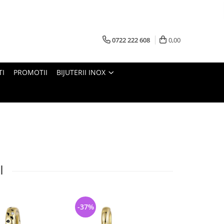
0722 222 608
0,00
TI
PROMOTII
BIJUTERII INOX
I
-37%
-33%