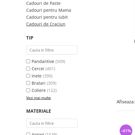
Bijuterii argint cu pietre
Pandantive mireasa
Cadouri de Paste
semipretioase
Bijuterii de Lux
Cadouri pentru Mama
Bijuterii argint placat cu aur
Cadouri pentru Iubit
Bijuterii gotice si rock
Cadouri de Craciun
Bijuterii argint cu diverse
Bijuterii Handmade
materiale
Bijuterii fantezie
TIP
Bijuterii argint cu murano
Casete si cutii de bijuterii
Bijuterii tungsten
Pandantive
(509)
Accesorii Piele
Cercei
(401)
Cadouri
Inele
(390)
Solutii si lavete de curatare
Bratari
(309)
bijuterii argint
Coliere
(122)
Vezi mai multe
Afiseaza:
MATERIALE
-41%
Argint
(1539)