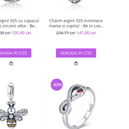
gint 925 cu copacul
Charm argint 925 inimioara
si zirconii albe - Be
mama si copilul - Be in Love
Nature PST0120
PST0122
00 Lei
105,00 Lei
224,71 Lei
141,00 Lei
DAUGA IN COS
ADAUGA IN COS
-42%