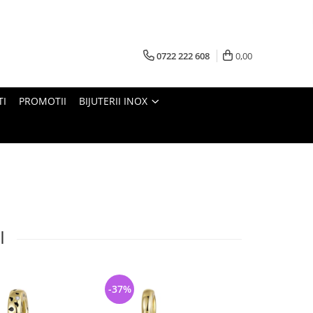
0722 222 608
0,00
TI
PROMOTII
BIJUTERII INOX
I
-37%
-34%