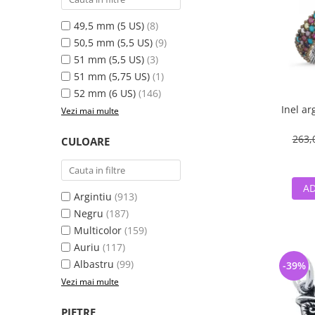
49,5 mm (5 US)
(8)
50,5 mm (5,5 US)
(9)
51 mm (5,5 US)
(3)
51 mm (5,75 US)
(1)
52 mm (6 US)
(146)
Inel ar
Vezi mai multe
263,
CULOARE
AD
Argintiu
(913)
Negru
(187)
Multicolor
(159)
Auriu
(117)
Albastru
(99)
-39%
Vezi mai multe
PIETRE