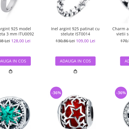
argint 925 model
Inel argint 925 patinat cu
Charm ar
eta 3 mm ITU0092
stelute IST0014
vietii 
08 Lei
128,00 Lei
130,86 Lei
109,00 Lei
170,
AUGA IN COS
ADAUGA IN COS
A
-36%
-36%