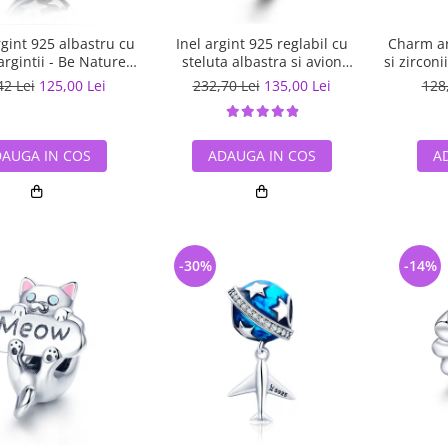
gint 925 albastru cu
Inel argint 925 reglabil cu
Charm ar
argintii - Be Nature
steluta albastra si avion
si zircon
PST0123
argintiu - Be Nature IST0047
42 Lei
125,00 Lei
232,70 Lei
135,00 Lei
128
AUGA IN COS
ADAUGA IN COS
A
-30%
-14%