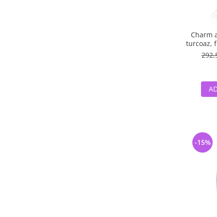
Charm ar
turcoaz, f
albe -
292,
AD
-15%