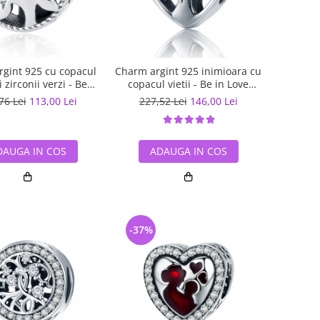
gint 925 cu copacul
Charm argint 925 inimioara cu
si zirconii verzi - Be
copacul vietii - Be in Love
Nature PST0059
PST0105
76 Lei
113,00 Lei
227,52 Lei
146,00 Lei
DAUGA IN COS
ADAUGA IN COS
-37%