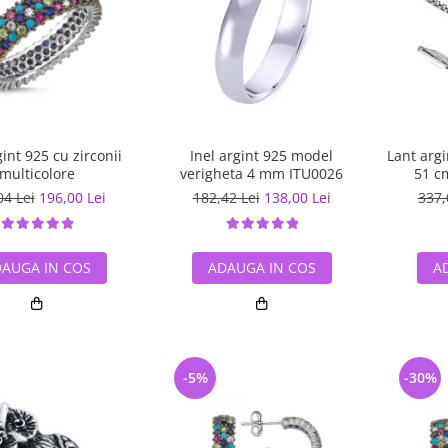
gint 925 cu zirconii
Inel argint 925 model
Lant arg
multicolore
verigheta 4 mm ITU0026
51 c
04 Lei
196,00 Lei
182,42 Lei
138,00 Lei
337,
AUGA IN COS
ADAUGA IN COS
A
-5%
-30%