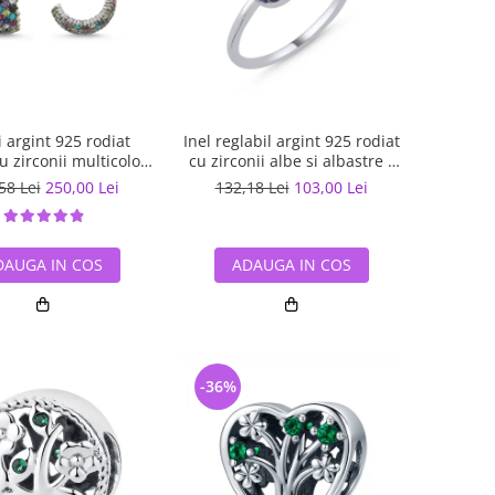
 argint 925 rodiat
Inel reglabil argint 925 rodiat
cu zirconii multicolore
cu zirconii albe si albastre -
ETU0036
Be Elegant ITU0109
58 Lei
250,00 Lei
132,18 Lei
103,00 Lei
DAUGA IN COS
ADAUGA IN COS
-36%