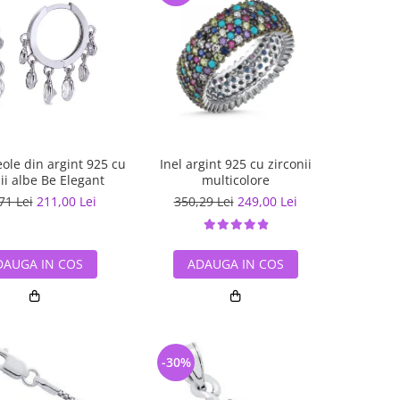
eole din argint 925 cu
Inel argint 925 cu zirconii
ii albe Be Elegant
multicolore
71 Lei
211,00 Lei
350,29 Lei
249,00 Lei
DAUGA IN COS
ADAUGA IN COS
-30%