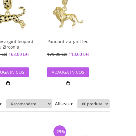
v argint leopard
Pandantiv argint leu
Pandantiv argi
u Zirconia
 Lei
168,00 Lei
179,00 Lei
113,00 Lei
90,00 Lei
59,
UGA IN COS
ADAUGA IN COS
ADAUGA IN
:
Afiseaza:
-29%