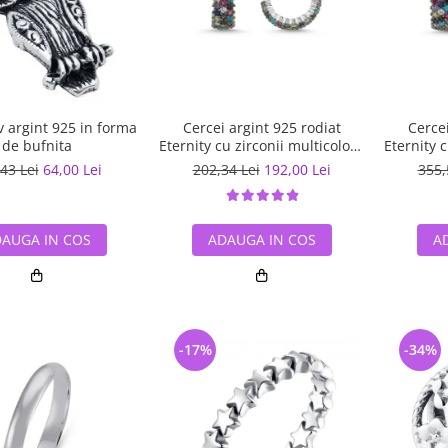
 argint 925 in forma
Cercei argint 925 rodiat
Cercei
de bufnita
Eternity cu zirconii multicolore
Eternity 
ETU0028
43 Lei
64,00 Lei
202,34 Lei
192,00 Lei
355,
AUGA IN COS
ADAUGA IN COS
A
-17%
-34%