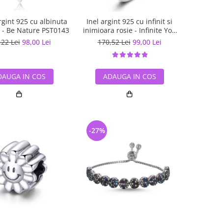
gint 925 cu albinuta
Inel argint 925 cu infinit si
ii - Be Nature PST0143
inimioara rosie - Infinite You
IST0062
,22 Lei
98,00 Lei
170,52 Lei
99,00 Lei
DAUGA IN COS
ADAUGA IN COS
-27%