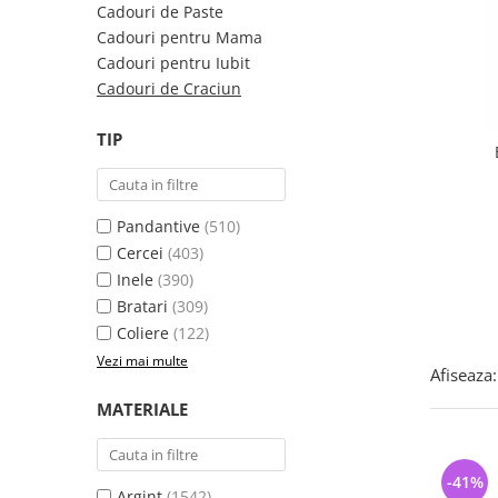
Bijuterii argint cu pietre
Pandantive mireasa
Cadouri de Paste
semipretioase
Bijuterii de Lux
Cadouri pentru Mama
Bijuterii argint placat cu aur
Cadouri pentru Iubit
Bijuterii gotice si rock
Cadouri de Craciun
Bijuterii argint cu diverse
Bijuterii Handmade
materiale
Bijuterii fantezie
TIP
Bijuterii argint cu murano
Casete si cutii de bijuterii
Bijuterii tungsten
Pandantive
(510)
Accesorii Piele
Cercei
(403)
Cadouri
Inele
(390)
Solutii si lavete de curatare
Bratari
(309)
bijuterii argint
Coliere
(122)
Vezi mai multe
Afiseaza:
MATERIALE
-41%
Argint
(1542)