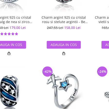
gint 925 cu cristal
Charm argint 925 cu cristal
Charm ar
ulg de nea si zirconii
rosu si stelute argintii - Be
vietii 
 Be Nature PST0110
Nature PST0115
50 Lei
179,00 Lei
247,55 Lei
158,00 Lei
165,
AUGA IN COS
ADAUGA IN COS
A
-42%
-24%