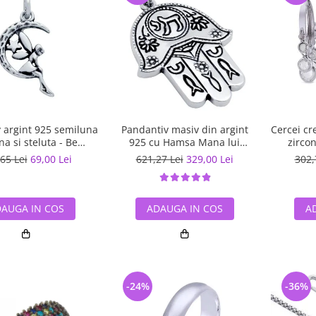
 argint 925 semiluna
Pandantiv masiv din argint
Cercei cr
 si steluta - Be
925 cu Hamsa Mana lui
zircon
tastic PSX0560
Fatima
65 Lei
69,00 Lei
621,27 Lei
329,00 Lei
302,
AUGA IN COS
ADAUGA IN COS
A
-24%
-36%