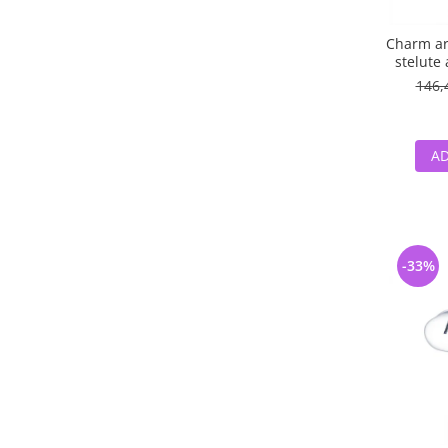
Charm ar
stelute 
146,
AD
-33%