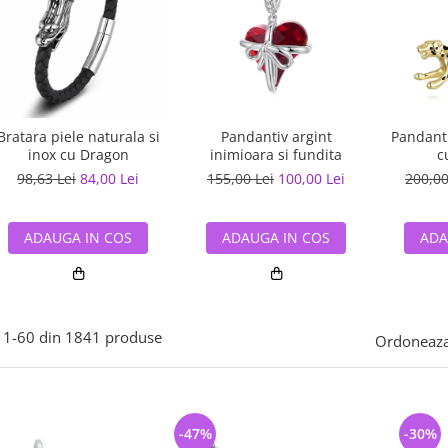
Bratara piele naturala si
Pandantiv argint
Pandanti
inox cu Dragon
inimioara si fundita
c
98,63 Lei
84,00 Lei
155,00 Lei
100,00 Lei
200,00
ADAUGA IN COS
ADAUGA IN COS
ADA
1-
60
din
1841
produse
Ordoneaza
-47%
-30%