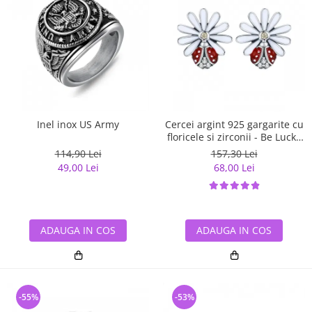
Inel inox US Army
Cercei argint 925 gargarite cu
floricele si zirconii - Be Lucky
EST0022
114,90 Lei
157,30 Lei
49,00 Lei
68,00 Lei
ADAUGA IN COS
ADAUGA IN COS
-55%
-53%