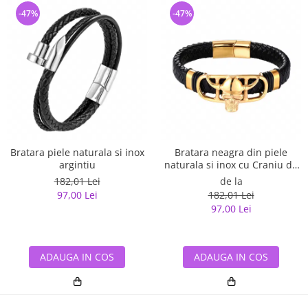
-47%
-47%
Bratara piele naturala si inox
Bratara neagra din piele
argintiu
naturala si inox cu Craniu de
Viking
182,01 Lei
de la
97,00 Lei
182,01 Lei
97,00 Lei
ADAUGA IN COS
ADAUGA IN COS