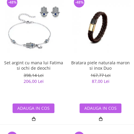
-48%
-48%
Set argint cu mana lui Fatima
Bratara piele naturala maron
si ochi de deochi
si inox Duo
398,14 Lei
167,77 Lei
206,00 Lei
87,00 Lei
ADAUGA IN COS
ADAUGA IN COS