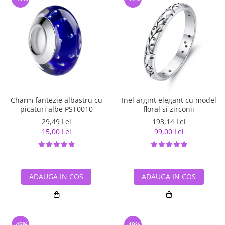
Charm fantezie albastru cu
Inel argint elegant cu model
picaturi albe PST0010
floral si zirconii
29,49 Lei
193,14 Lei
15,00 Lei
99,00 Lei
ADAUGA IN COS
ADAUGA IN COS
-49%
-49%