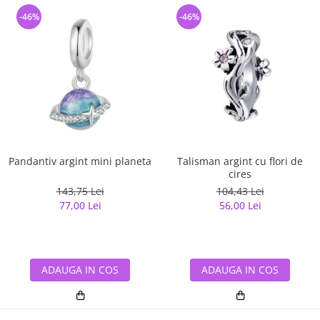
-46%
-46%
Pandantiv argint mini planeta
Talisman argint cu flori de
cires
143,75 Lei
104,43 Lei
77,00 Lei
56,00 Lei
ADAUGA IN COS
ADAUGA IN COS