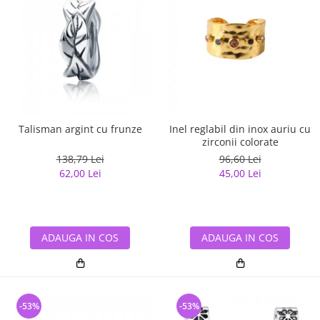
Talisman argint cu frunze
Inel reglabil din inox auriu cu
zirconii colorate
138,79 Lei
96,60 Lei
62,00 Lei
45,00 Lei
ADAUGA IN COS
ADAUGA IN COS
-53%
-53%