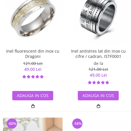
Inel antistres lat din inox cu
Inel fluorescent din inox cu
cifre / cadran, ISTF0001
Dragoni
de la
121,00 Lei
121,00 Lei
49,00 Lei
49,00 Lei
ADAUGA IN COS
ADAUGA IN COS
-60%
-58%