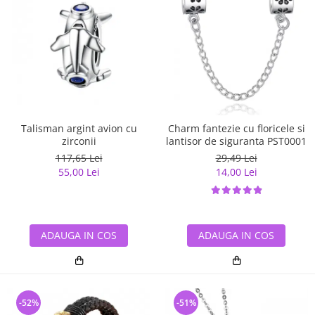
Talisman argint avion cu
Charm fantezie cu floricele si
zirconii
lantisor de siguranta PST0001
117,65 Lei
29,49 Lei
55,00 Lei
14,00 Lei
ADAUGA IN COS
ADAUGA IN COS
-52%
-51%