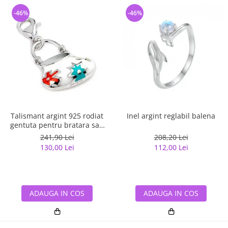
-46%
-46%
Talismant argint 925 rodiat
Inel argint reglabil balena
gentuta pentru bratara sau
lant
241,90 Lei
208,20 Lei
130,00 Lei
112,00 Lei
ADAUGA IN COS
ADAUGA IN COS