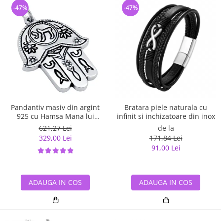
-47%
-47%
Pandantiv masiv din argint
Bratara piele naturala cu
925 cu Hamsa Mana lui
infinit si inchizatoare din inox
Fatima
621,27 Lei
de la
329,00 Lei
171,84 Lei
91,00 Lei
ADAUGA IN COS
ADAUGA IN COS