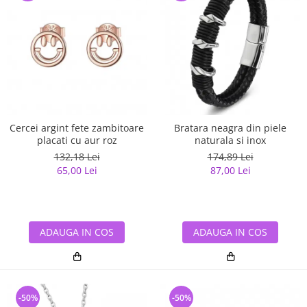
Cercei argint fete zambitoare
Bratara neagra din piele
placati cu aur roz
naturala si inox
132,18 Lei
174,89 Lei
65,00 Lei
87,00 Lei
ADAUGA IN COS
ADAUGA IN COS
-50%
-50%