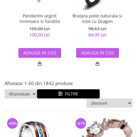
Bijuterii argint cu pietre
Pandantive mireasa
semipretioase
Bijuterii de Lux
Bijuterii argint placat cu aur
Pandantiv argint
Bratara piele naturala si
Pan
Bijuterii gotice si rock
inimioara si fundita
inox cu Dragon
Bijuterii argint cu diverse
Bijuterii Handmade
155,00 Lei
98,63 Lei
materiale
100,00 Lei
84,00 Lei
Bijuterii fantezie
Bijuterii argint cu murano
Casete si cutii de bijuterii
ADAUGA IN COS
ADAUGA IN COS
Bijuterii tungsten
Accesorii Piele
Cadouri
Afiseaza:
1-
60
din
1842
produse
Solutii si lavete de curatare
bijuterii argint
FILTRE
-69%
-61%