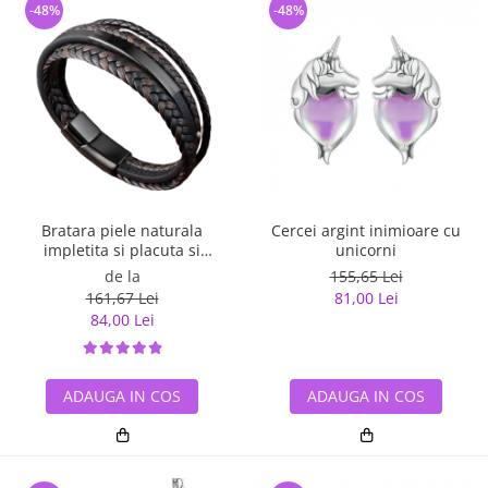
-48%
-48%
Bratara piele naturala
Cercei argint inimioare cu
impletita si placuta si
unicorni
inchizatoare din inox
de la
155,65 Lei
161,67 Lei
81,00 Lei
84,00 Lei
ADAUGA IN COS
ADAUGA IN COS