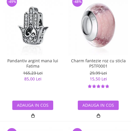
-49%
-48%
Pandantiv argint mana lui
Charm fantezie roz cu sticla
Fatima
PSTF0001
165,23 Lei
29,99 Lei
85,00 Lei
15,50 Lei
ADAUGA IN COS
ADAUGA IN COS