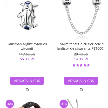
Talisman argint avion cu
Charm fantezie cu floricele si
zirconii
lantisor de siguranta PST0001
117,65 Lei
29,49 Lei
55,00 Lei
14,00 Lei
ADAUGA IN COS
ADAUGA IN COS
-52%
-51%