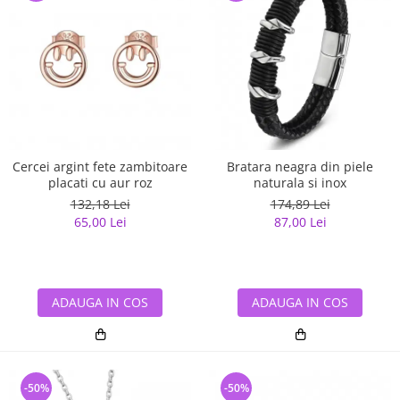
Cercei argint fete zambitoare
Bratara neagra din piele
placati cu aur roz
naturala si inox
132,18 Lei
174,89 Lei
65,00 Lei
87,00 Lei
ADAUGA IN COS
ADAUGA IN COS
-50%
-50%