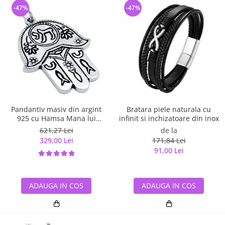
-47%
-47%
Pandantiv masiv din argint
Bratara piele naturala cu
925 cu Hamsa Mana lui
infinit si inchizatoare din inox
Fatima
621,27 Lei
de la
329,00 Lei
171,84 Lei
91,00 Lei
ADAUGA IN COS
ADAUGA IN COS