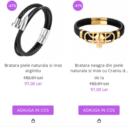
-47%
-47%
Bratara piele naturala si inox
Bratara neagra din piele
argintiu
naturala si inox cu Craniu de
Viking
182,01 Lei
de la
97,00 Lei
182,01 Lei
97,00 Lei
ADAUGA IN COS
ADAUGA IN COS