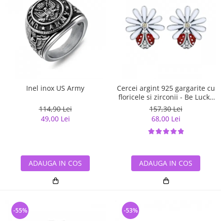
Inel inox US Army
Cercei argint 925 gargarite cu
floricele si zirconii - Be Lucky
EST0022
114,90 Lei
157,30 Lei
49,00 Lei
68,00 Lei
ADAUGA IN COS
ADAUGA IN COS
-55%
-53%