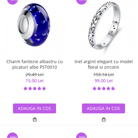
Charm fantezie albastru cu
Inel argint elegant cu model
picaturi albe PST0010
floral si zirconii
29,49 Lei
193,14 Lei
15,00 Lei
99,00 Lei
ADAUGA IN COS
ADAUGA IN COS
-49%
-49%