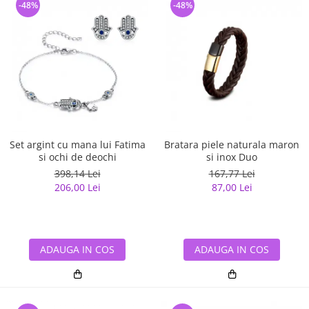
-48%
-48%
Set argint cu mana lui Fatima
Bratara piele naturala maron
si ochi de deochi
si inox Duo
398,14 Lei
167,77 Lei
206,00 Lei
87,00 Lei
ADAUGA IN COS
ADAUGA IN COS