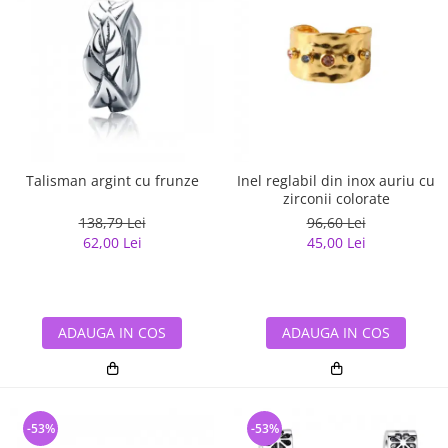
Talisman argint cu frunze
Inel reglabil din inox auriu cu
zirconii colorate
138,79 Lei
96,60 Lei
62,00 Lei
45,00 Lei
ADAUGA IN COS
ADAUGA IN COS
-53%
-53%