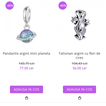
-46%
-46%
Pandantiv argint mini planeta
Talisman argint cu flori de
cires
143,75 Lei
104,43 Lei
77,00 Lei
56,00 Lei
ADAUGA IN COS
ADAUGA IN COS