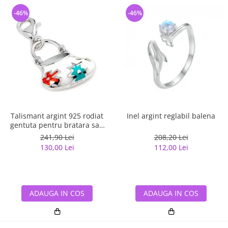
-46%
-46%
Talismant argint 925 rodiat
Inel argint reglabil balena
gentuta pentru bratara sau
lant
241,90 Lei
208,20 Lei
130,00 Lei
112,00 Lei
ADAUGA IN COS
ADAUGA IN COS