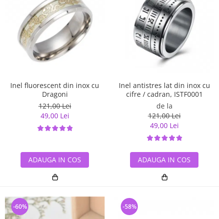
Inel antistres lat din inox cu
Inel fluorescent din inox cu
cifre / cadran, ISTF0001
Dragoni
de la
121,00 Lei
121,00 Lei
49,00 Lei
49,00 Lei
ADAUGA IN COS
ADAUGA IN COS
-60%
-58%