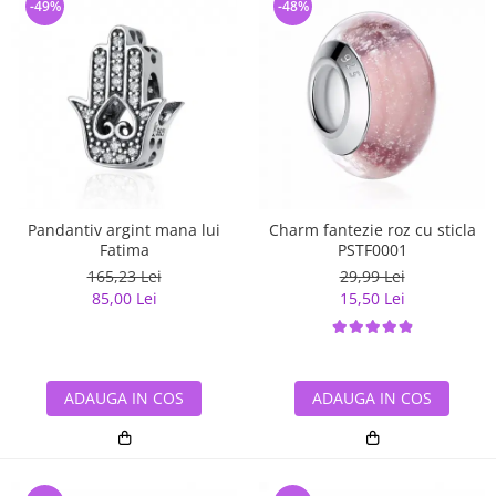
-49%
-48%
Pandantiv argint mana lui
Charm fantezie roz cu sticla
Fatima
PSTF0001
165,23 Lei
29,99 Lei
85,00 Lei
15,50 Lei
ADAUGA IN COS
ADAUGA IN COS