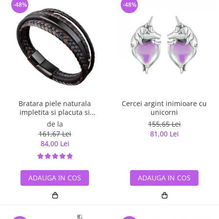
-48%
-48%
Bratara piele naturala
Cercei argint inimioare cu
impletita si placuta si
unicorni
inchizatoare din inox
de la
155,65 Lei
161,67 Lei
81,00 Lei
84,00 Lei
ADAUGA IN COS
ADAUGA IN COS