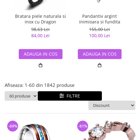
Bijuterii argint cu pietre
Pandantive mireasa
semipretioase
Bijuterii de Lux
Bijuterii argint placat cu aur
Bratara piele naturala si
Pandantiv argint
Pan
Bijuterii gotice si rock
inox cu Dragon
inimioara si fundita
Bijuterii argint cu diverse
Bijuterii Handmade
98,63 Lei
155,00 Lei
materiale
84,00 Lei
100,00 Lei
Bijuterii fantezie
Bijuterii argint cu murano
Casete si cutii de bijuterii
ADAUGA IN COS
ADAUGA IN COS
Bijuterii tungsten
Accesorii Piele
Cadouri
Afiseaza:
1-
60
din
1842
produse
Solutii si lavete de curatare
bijuterii argint
FILTRE
-69%
-61%