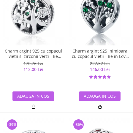
Charm argint 925 cu copacul
Charm argint 925 inimioara
vietii si zirconii verzi - Be
cu copacul vietii - Be in Love
Nature PST0059
PST0105
170,76 Lei
227,52 Lei
113,00 Lei
146,00 Lei
ADAUGA IN COS
ADAUGA IN COS
-39%
-36%