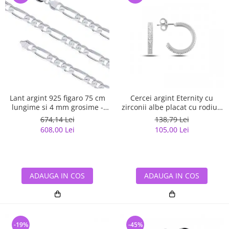
Lant argint 925 figaro 75 cm
Cercei argint Eternity cu
lungime si 4 mm grosime -
zirconii albe placat cu rodiu -
Classical You LSX0141
ETU0153
674,14 Lei
138,79 Lei
608,00 Lei
105,00 Lei
ADAUGA IN COS
ADAUGA IN COS
-19%
-45%