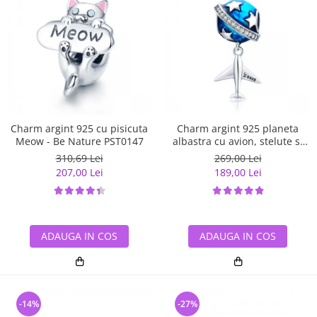
Charm argint 925 cu pisicuta
Charm argint 925 planeta
Meow - Be Nature PST0147
albastra cu avion, stelute si
zirconii albe PST0149
310,69 Lei
269,00 Lei
207,00 Lei
189,00 Lei
ADAUGA IN COS
ADAUGA IN COS
-14%
-27%