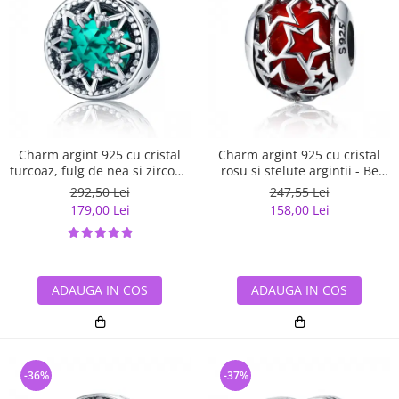
Charm argint 925 cu cristal
Charm argint 925 cu cristal
turcoaz, fulg de nea si zirconii
rosu si stelute argintii - Be
albe - Be Nature PST0110
Nature PST0115
292,50 Lei
247,55 Lei
179,00 Lei
158,00 Lei
ADAUGA IN COS
ADAUGA IN COS
-36%
-37%