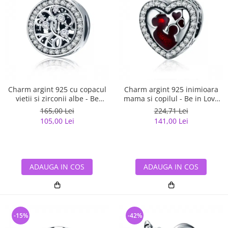
Charm argint 925 cu copacul
Charm argint 925 inimioara
vietii si zirconii albe - Be
mama si copilul - Be in Love
Nature PST0120
PST0122
165,00 Lei
224,71 Lei
105,00 Lei
141,00 Lei
ADAUGA IN COS
ADAUGA IN COS
-15%
-42%