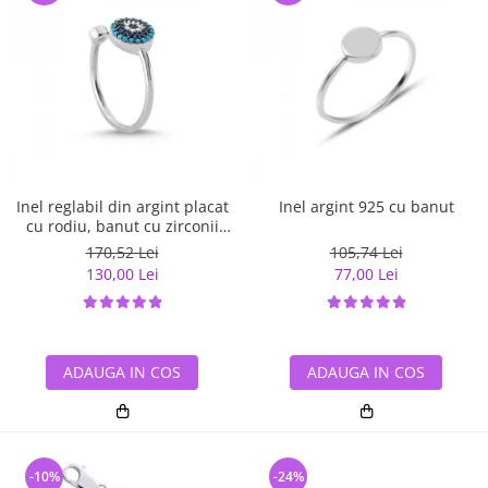
Inel reglabil din argint placat
Inel argint 925 cu banut
cu rodiu, banut cu zirconii
albe si albastre
170,52 Lei
105,74 Lei
130,00 Lei
77,00 Lei
ADAUGA IN COS
ADAUGA IN COS
-10%
-24%