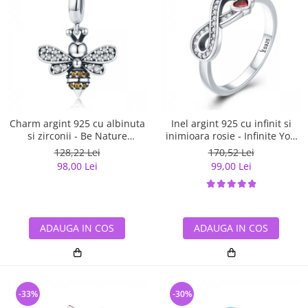
Charm argint 925 cu albinuta
Inel argint 925 cu infinit si
si zirconii - Be Nature
inimioara rosie - Infinite You
PST0143
IST0062
128,22 Lei
170,52 Lei
98,00 Lei
99,00 Lei
ADAUGA IN COS
ADAUGA IN COS
-33%
-30%