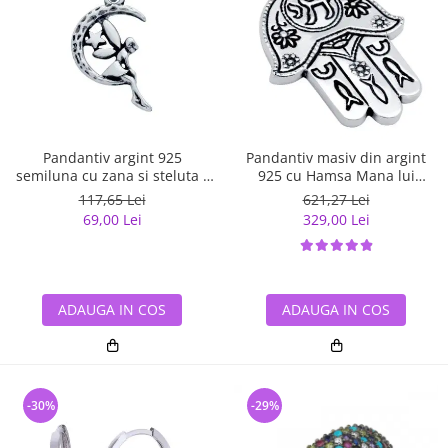
Pandantiv argint 925
Pandantiv masiv din argint
semiluna cu zana si steluta -
925 cu Hamsa Mana lui
Be Fantastic PSX0560
Fatima
117,65 Lei
621,27 Lei
69,00 Lei
329,00 Lei
ADAUGA IN COS
ADAUGA IN COS
-30%
-29%