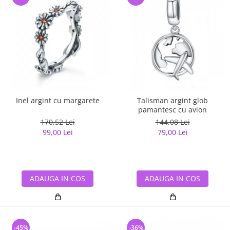
Inel argint cu margarete
Talisman argint glob
pamantesc cu avion
170,52 Lei
144,08 Lei
99,00 Lei
79,00 Lei
ADAUGA IN COS
ADAUGA IN COS
-45%
-36%