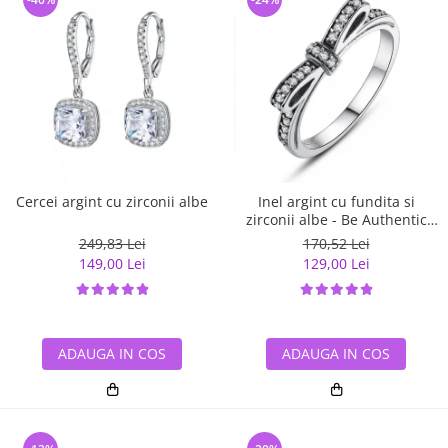
Cercei argint cu zirconii albe
Inel argint cu fundita si
zirconii albe - Be Authentic
IST0007
249,83 Lei
170,52 Lei
149,00 Lei
129,00 Lei
ADAUGA IN COS
ADAUGA IN COS