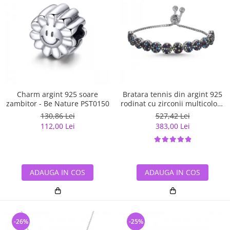
Charm argint 925 soare
Bratara tennis din argint 925
zambitor - Be Nature PST0150
rodinat cu zirconii multicolore
- Be Elegant BTU0108
130,86 Lei
527,42 Lei
112,00 Lei
383,00 Lei
ADAUGA IN COS
ADAUGA IN COS
-26%
-25%