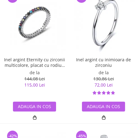
Inel argint Eternity cu zirconii
Inel argint cu inimioara de
multicolore, placat cu rodiu -
zirconiu
ITU0229
de la
de la
144,08 Lei
130,86 Lei
115,00 Lei
72,00 Lei
ADAUGA IN COS
ADAUGA IN COS
-42%
-45%