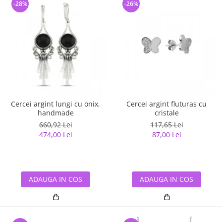
-28%
-26%
Cercei argint lungi cu onix,
Cercei argint fluturas cu
handmade
cristale
660,92 Lei
117,65 Lei
474,00 Lei
87,00 Lei
ADAUGA IN COS
ADAUGA IN COS