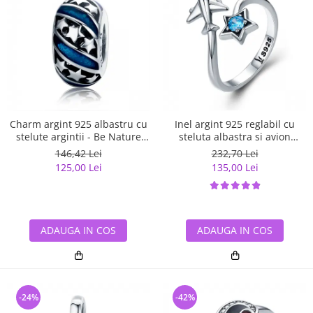
Charm argint 925 albastru cu
Inel argint 925 reglabil cu
stelute argintii - Be Nature
steluta albastra si avion
PST0123
argintiu - Be Nature IST0047
146,42 Lei
232,70 Lei
125,00 Lei
135,00 Lei
ADAUGA IN COS
ADAUGA IN COS
-24%
-42%