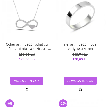
Colier argint 925 rodiat cu
Inel argint 925 model
infinit, inimioara si zirconii
verigheta 4 mm
albe - Infinite You CTU0067
236,61 Lei
183,74 Lei
174,00 Lei
138,00 Lei
ADAUGA IN COS
ADAUGA IN COS
-0%
-25%