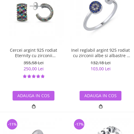
Cercei argint 925 rodiat
Inel reglabil argint 925 rodiat
Eternity cu zirconii
cu zirconii albe si albastre -
multicolore ETU0036
Be Elegant ITU0109
355,58 Lei
132,18 Lei
250,00 Lei
103,00 Lei
ADAUGA IN COS
ADAUGA IN COS
-11%
-17%