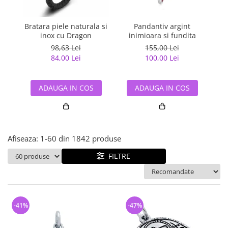
Bijuterii argint cu pietre
Pandantive mireasa
semipretioase
Bijuterii de Lux
Bijuterii argint placat cu aur
Bratara piele naturala si
Pandantiv argint
Pan
Bijuterii gotice si rock
inox cu Dragon
inimioara si fundita
Bijuterii argint cu diverse
Bijuterii Handmade
98,63 Lei
155,00 Lei
materiale
84,00 Lei
100,00 Lei
Bijuterii fantezie
Bijuterii argint cu murano
Casete si cutii de bijuterii
ADAUGA IN COS
ADAUGA IN COS
Bijuterii tungsten
Accesorii Piele
Cadouri
Afiseaza:
1-
60
din
1842
produse
Solutii si lavete de curatare
bijuterii argint
FILTRE
-41%
-47%