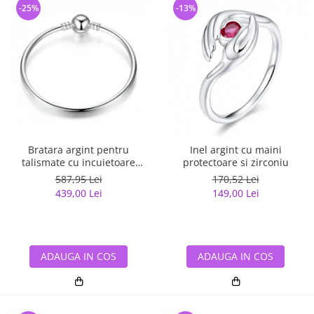
-25%
-13%
Bratara argint pentru
Inel argint cu maini
talismate cu incuietoare
protectoare si zirconiu
sferica
587,95 Lei
170,52 Lei
439,00 Lei
149,00 Lei
ADAUGA IN COS
ADAUGA IN COS