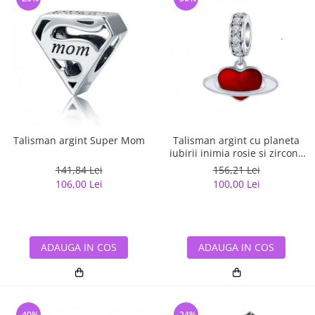
Talisman argint Super Mom
Talisman argint cu planeta
iubirii inimia rosie si zirconii
albe
141,84 Lei
156,21 Lei
106,00 Lei
100,00 Lei
ADAUGA IN COS
ADAUGA IN COS
-40%
-24%