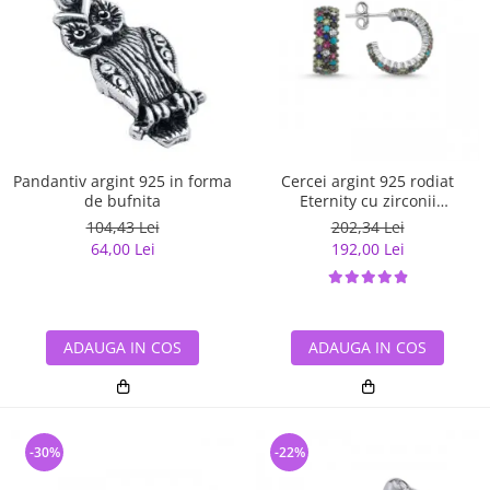
Pandantiv argint 925 in forma
Cercei argint 925 rodiat
de bufnita
Eternity cu zirconii
multicolore ETU0028
104,43 Lei
202,34 Lei
64,00 Lei
192,00 Lei
ADAUGA IN COS
ADAUGA IN COS
-30%
-22%