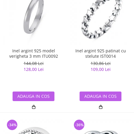
Inel argint 925 model
Inel argint 925 patinat cu
verigheta 3 mm ITU0092
stelute IST0014
144,08 Lei
130,86 Lei
128,00 Lei
109,00 Lei
ADAUGA IN COS
ADAUGA IN COS
-34%
-36%