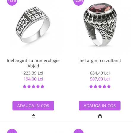
-13%
-20%
Inel argint cu numerologie
Inel argint cu zultanit
Abjad
223,39 Lei
634,49 Lei
194,00 Lei
507,00 Lei
ADAUGA IN COS
ADAUGA IN COS