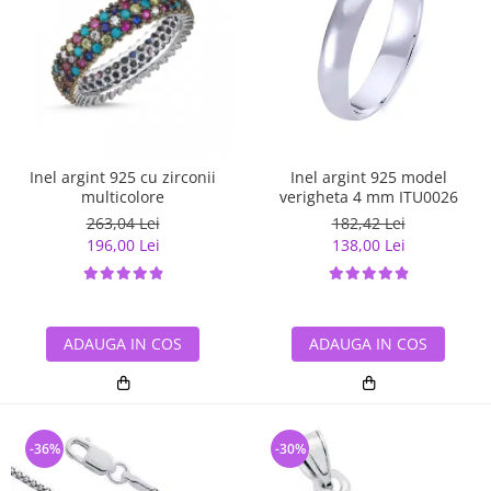
Inel argint 925 cu zirconii
Inel argint 925 model
multicolore
verigheta 4 mm ITU0026
263,04 Lei
182,42 Lei
196,00 Lei
138,00 Lei
ADAUGA IN COS
ADAUGA IN COS
-36%
-30%