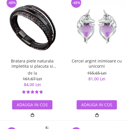
-48%
-48%
Bratara piele naturala
Cercei argint inimioare cu
impletita si placuta si
unicorni
inchizatoare din inox
de la
155,65 Lei
161,67 Lei
81,00 Lei
84,00 Lei
ADAUGA IN COS
ADAUGA IN COS