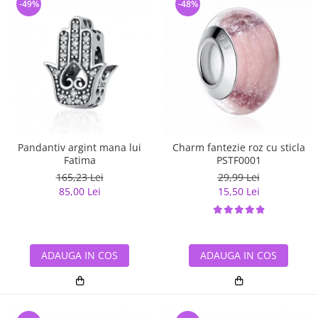
-49%
-48%
Pandantiv argint mana lui
Charm fantezie roz cu sticla
Fatima
PSTF0001
165,23 Lei
29,99 Lei
85,00 Lei
15,50 Lei
ADAUGA IN COS
ADAUGA IN COS