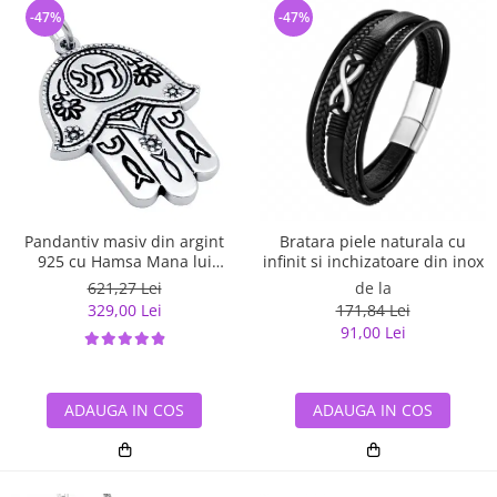
-47%
-47%
Pandantiv masiv din argint
Bratara piele naturala cu
925 cu Hamsa Mana lui
infinit si inchizatoare din inox
Fatima
621,27 Lei
de la
329,00 Lei
171,84 Lei
91,00 Lei
ADAUGA IN COS
ADAUGA IN COS