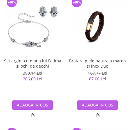
-48%
-48%
Set argint cu mana lui Fatima
Bratara piele naturala maron
si ochi de deochi
si inox Duo
398,14 Lei
167,77 Lei
206,00 Lei
87,00 Lei
ADAUGA IN COS
ADAUGA IN COS