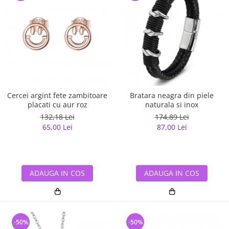
Cercei argint fete zambitoare
Bratara neagra din piele
placati cu aur roz
naturala si inox
132,18 Lei
174,89 Lei
65,00 Lei
87,00 Lei
ADAUGA IN COS
ADAUGA IN COS
-50%
-50%