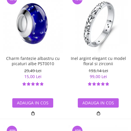
Charm fantezie albastru cu
Inel argint elegant cu model
picaturi albe PST0010
floral si zirconii
29,49 Lei
193,14 Lei
15,00 Lei
99,00 Lei
ADAUGA IN COS
ADAUGA IN COS
-49%
-49%