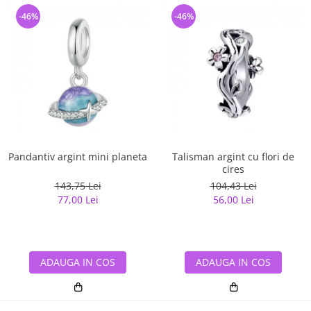
-46%
-46%
Pandantiv argint mini planeta
Talisman argint cu flori de
cires
143,75 Lei
104,43 Lei
77,00 Lei
56,00 Lei
ADAUGA IN COS
ADAUGA IN COS