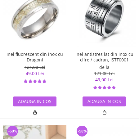
Inel antistres lat din inox cu
Inel fluorescent din inox cu
cifre / cadran, ISTF0001
Dragoni
de la
121,00 Lei
121,00 Lei
49,00 Lei
49,00 Lei
ADAUGA IN COS
ADAUGA IN COS
-60%
-58%