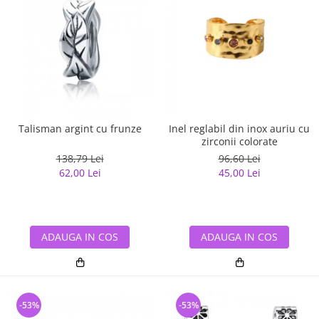
Talisman argint cu frunze
Inel reglabil din inox auriu cu
zirconii colorate
138,79 Lei
96,60 Lei
62,00 Lei
45,00 Lei
ADAUGA IN COS
ADAUGA IN COS
-53%
-53%