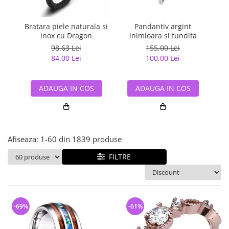
Bijuterii argint cu pietre
Pandantive mireasa
semipretioase
Bijuterii de Lux
Bijuterii argint placat cu aur
Bratara piele naturala si
Pandantiv argint
Pan
Bijuterii gotice si rock
inox cu Dragon
inimioara si fundita
Bijuterii argint cu diverse
Bijuterii Handmade
98,63 Lei
155,00 Lei
materiale
84,00 Lei
100,00 Lei
Bijuterii fantezie
Bijuterii argint cu murano
Casete si cutii de bijuterii
ADAUGA IN COS
ADAUGA IN COS
Bijuterii tungsten
Accesorii Piele
Cadouri
Afiseaza:
1-
60
din
1839
produse
Solutii si lavete de curatare
bijuterii argint
FILTRE
-69%
-61%