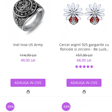
Inel inox US Army
Cercei argint 925 gargarite cu
floricele si zirconii - Be Lucky
EST0022
114,90 Lei
157,30 Lei
49,00 Lei
68,00 Lei
ADAUGA IN COS
ADAUGA IN COS
-55%
-53%