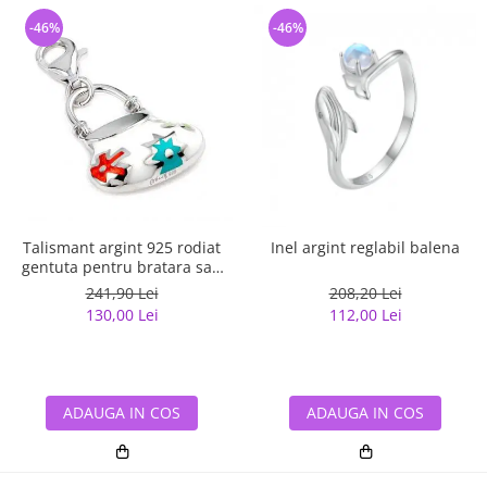
-46%
-46%
Talismant argint 925 rodiat
Inel argint reglabil balena
gentuta pentru bratara sau
lant
241,90 Lei
208,20 Lei
130,00 Lei
112,00 Lei
ADAUGA IN COS
ADAUGA IN COS