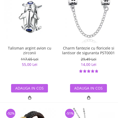
Talisman argint avion cu
Charm fantezie cu floricele si
zirconii
lantisor de siguranta PST0001
117,65 Lei
29,49 Lei
55,00 Lei
14,00 Lei
ADAUGA IN COS
ADAUGA IN COS
-52%
-51%