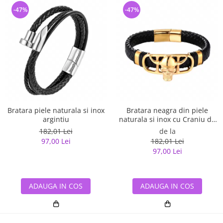
-47%
-47%
Bratara piele naturala si inox
Bratara neagra din piele
argintiu
naturala si inox cu Craniu de
Viking
182,01 Lei
de la
97,00 Lei
182,01 Lei
97,00 Lei
ADAUGA IN COS
ADAUGA IN COS