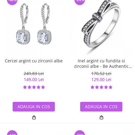
Cercei argint cu zirconii albe
Inel argint cu fundita si
zirconii albe - Be Authentic
IST0007
249,83 Lei
170,52 Lei
149,00 Lei
129,00 Lei
ADAUGA IN COS
ADAUGA IN COS