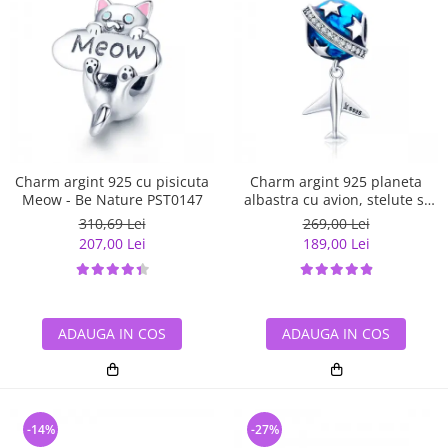
Charm argint 925 cu pisicuta
Charm argint 925 planeta
Meow - Be Nature PST0147
albastra cu avion, stelute si
zirconii albe PST0149
310,69 Lei
269,00 Lei
207,00 Lei
189,00 Lei
ADAUGA IN COS
ADAUGA IN COS
-14%
-27%