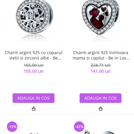
Charm argint 925 cu copacul
Charm argint 925 inimioara
vietii si zirconii albe - Be
mama si copilul - Be in Love
Nature PST0120
PST0122
165,00 Lei
224,71 Lei
105,00 Lei
141,00 Lei
ADAUGA IN COS
ADAUGA IN COS
-15%
-42%