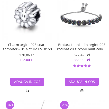
Charm argint 925 soare
Bratara tennis din argint 925
zambitor - Be Nature PST0150
rodinat cu zirconii multicolore
- Be Elegant BTU0108
130,86 Lei
527,42 Lei
112,00 Lei
383,00 Lei
ADAUGA IN COS
ADAUGA IN COS
-26%
-25%