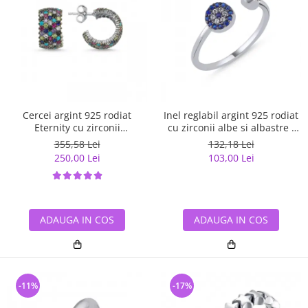
Cercei argint 925 rodiat
Inel reglabil argint 925 rodiat
Eternity cu zirconii
cu zirconii albe si albastre -
multicolore ETU0036
Be Elegant ITU0109
355,58 Lei
132,18 Lei
250,00 Lei
103,00 Lei
ADAUGA IN COS
ADAUGA IN COS
-11%
-17%