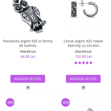
Pandantiv argint 925 in forma
Cercei argint 925 rodiat
de bufnita
Eternity cu zirconii
multicolore ETU0028
104,43 Lei
202,34 Lei
64,00 Lei
192,00 Lei
ADAUGA IN COS
ADAUGA IN COS
-30%
-22%