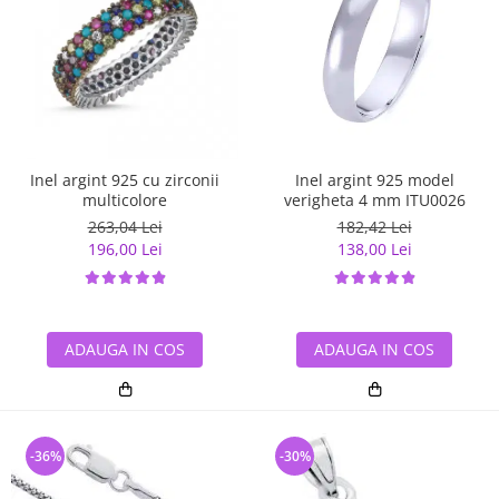
Inel argint 925 cu zirconii
Inel argint 925 model
multicolore
verigheta 4 mm ITU0026
263,04 Lei
182,42 Lei
196,00 Lei
138,00 Lei
ADAUGA IN COS
ADAUGA IN COS
-36%
-30%