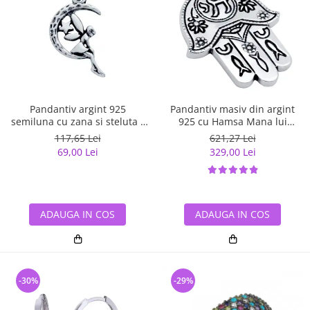
Pandantiv argint 925
Pandantiv masiv din argint
semiluna cu zana si steluta -
925 cu Hamsa Mana lui
Be Fantastic PSX0560
Fatima
117,65 Lei
621,27 Lei
69,00 Lei
329,00 Lei
ADAUGA IN COS
ADAUGA IN COS
-30%
-29%