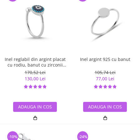
Inel reglabil din argint placat
Inel argint 925 cu banut
cu rodiu, banut cu zirconii
albe si albastre
170,52 Lei
105,74 Lei
130,00 Lei
77,00 Lei
ADAUGA IN COS
ADAUGA IN COS
-10%
-24%