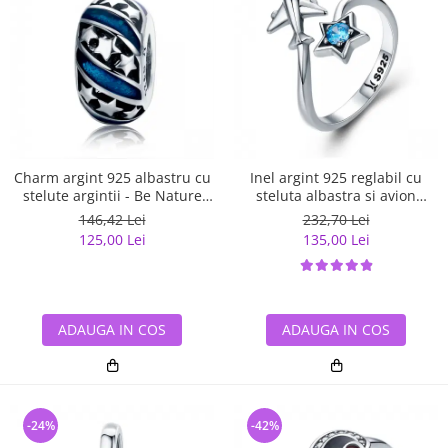
Charm argint 925 albastru cu
Inel argint 925 reglabil cu
stelute argintii - Be Nature
steluta albastra si avion
PST0123
argintiu - Be Nature IST0047
146,42 Lei
232,70 Lei
125,00 Lei
135,00 Lei
ADAUGA IN COS
ADAUGA IN COS
-24%
-42%