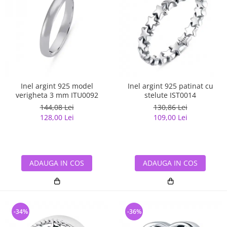
Inel argint 925 model
Inel argint 925 patinat cu
verigheta 3 mm ITU0092
stelute IST0014
144,08 Lei
130,86 Lei
128,00 Lei
109,00 Lei
ADAUGA IN COS
ADAUGA IN COS
-34%
-36%