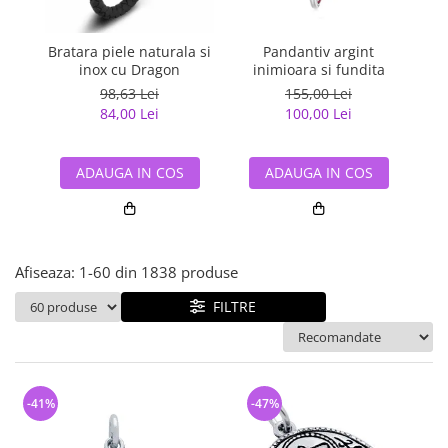
Bijuterii argint cu pietre
Pandantive mireasa
semipretioase
Bijuterii de Lux
Bijuterii argint placat cu aur
Bratara piele naturala si
Pandantiv argint
Pan
Bijuterii gotice si rock
inox cu Dragon
inimioara si fundita
Bijuterii argint cu diverse
Bijuterii Handmade
98,63 Lei
155,00 Lei
materiale
84,00 Lei
100,00 Lei
Bijuterii fantezie
Bijuterii argint cu murano
Casete si cutii de bijuterii
ADAUGA IN COS
ADAUGA IN COS
Bijuterii tungsten
Accesorii Piele
Cadouri
Afiseaza:
1-
60
din
1838
produse
Solutii si lavete de curatare
bijuterii argint
FILTRE
-41%
-47%