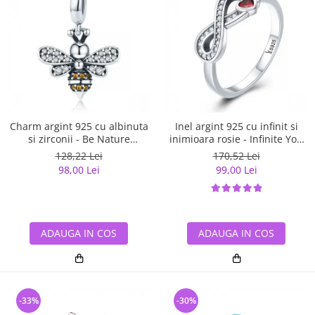
Charm argint 925 cu albinuta
Inel argint 925 cu infinit si
si zirconii - Be Nature
inimioara rosie - Infinite You
PST0143
IST0062
128,22 Lei
170,52 Lei
98,00 Lei
99,00 Lei
ADAUGA IN COS
ADAUGA IN COS
-33%
-30%