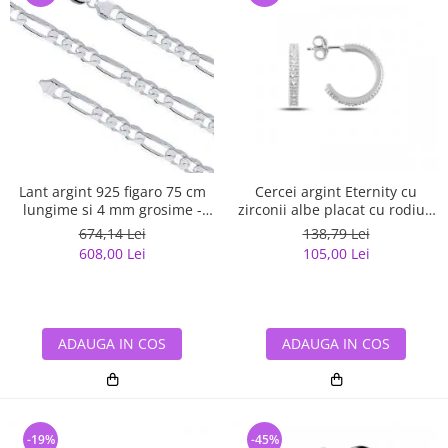
Lant argint 925 figaro 75 cm
Cercei argint Eternity cu
lungime si 4 mm grosime -
zirconii albe placat cu rodiu -
Classical You LSX0141
ETU0153
674,14 Lei
138,79 Lei
608,00 Lei
105,00 Lei
ADAUGA IN COS
ADAUGA IN COS
-19%
-45%