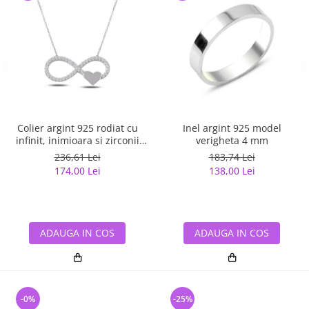
Colier argint 925 rodiat cu
Inel argint 925 model
infinit, inimioara si zirconii
verigheta 4 mm
albe - Infinite You CTU0067
236,61 Lei
183,74 Lei
174,00 Lei
138,00 Lei
ADAUGA IN COS
ADAUGA IN COS
-0%
-25%