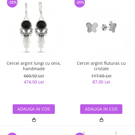
-28%
-26%
Cercei argint lungi cu onix,
Cercei argint fluturas cu
handmade
cristale
660,92 Lei
117,65 Lei
474,00 Lei
87,00 Lei
ADAUGA IN COS
ADAUGA IN COS