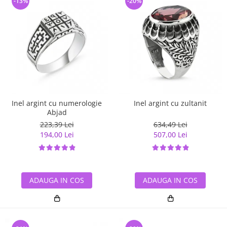
-13%
-20%
Inel argint cu numerologie
Inel argint cu zultanit
Abjad
223,39 Lei
634,49 Lei
194,00 Lei
507,00 Lei
ADAUGA IN COS
ADAUGA IN COS