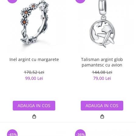
Inel argint cu margarete
Talisman argint glob
pamantesc cu avion
170,52 Lei
144,08 Lei
99,00 Lei
79,00 Lei
ADAUGA IN COS
ADAUGA IN COS
-45%
-36%