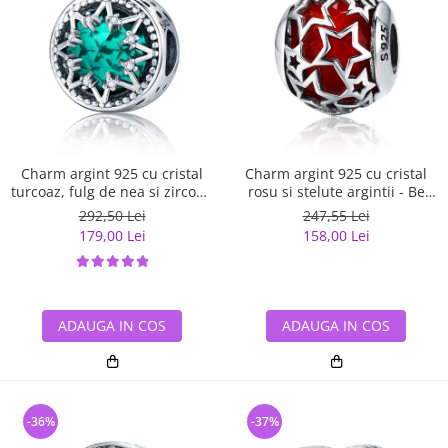
Charm argint 925 cu cristal
Charm argint 925 cu cristal
turcoaz, fulg de nea si zirconii
rosu si stelute argintii - Be
albe - Be Nature PST0110
Nature PST0115
292,50 Lei
247,55 Lei
179,00 Lei
158,00 Lei
ADAUGA IN COS
ADAUGA IN COS
-36%
-37%