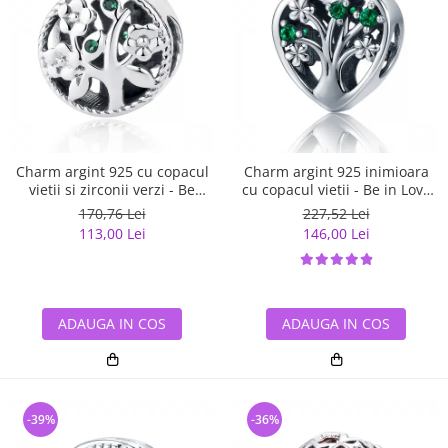
Charm argint 925 cu copacul
Charm argint 925 inimioara
vietii si zirconii verzi - Be
cu copacul vietii - Be in Love
Nature PST0059
PST0105
170,76 Lei
227,52 Lei
113,00 Lei
146,00 Lei
ADAUGA IN COS
ADAUGA IN COS
-39%
-36%