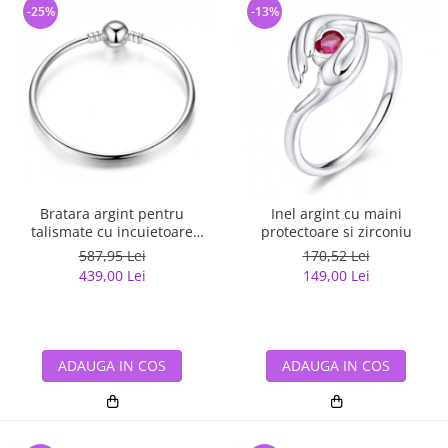
-25%
-13%
Bratara argint pentru
Inel argint cu maini
talismate cu incuietoare
protectoare si zirconiu
sferica
587,95 Lei
170,52 Lei
439,00 Lei
149,00 Lei
ADAUGA IN COS
ADAUGA IN COS