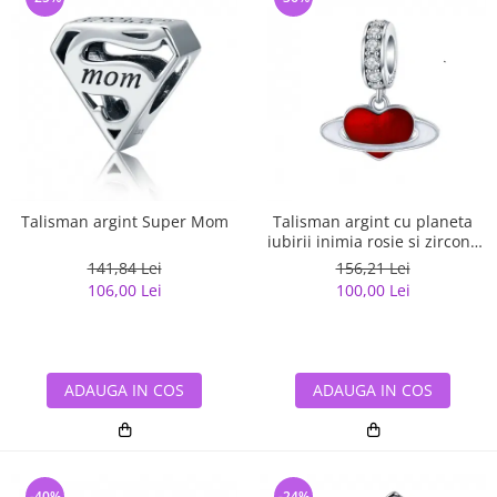
Talisman argint Super Mom
Talisman argint cu planeta
iubirii inimia rosie si zirconii
albe
141,84 Lei
156,21 Lei
106,00 Lei
100,00 Lei
ADAUGA IN COS
ADAUGA IN COS
-40%
-24%