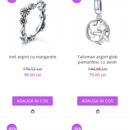
Inel argint cu margarete
Talisman argint glob
pamantesc cu avion
170,52 Lei
144,08 Lei
99,00 Lei
79,00 Lei
ADAUGA IN COS
ADAUGA IN COS
-45%
-36%