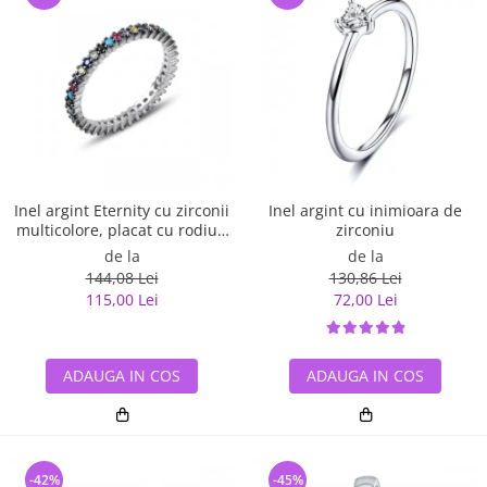
Inel argint Eternity cu zirconii
Inel argint cu inimioara de
multicolore, placat cu rodiu -
zirconiu
ITU0229
de la
de la
144,08 Lei
130,86 Lei
115,00 Lei
72,00 Lei
ADAUGA IN COS
ADAUGA IN COS
-42%
-45%