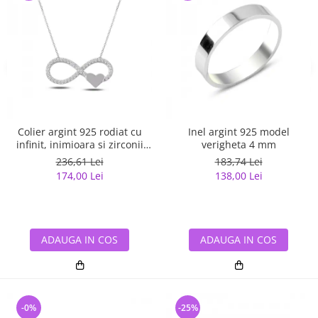
Colier argint 925 rodiat cu
Inel argint 925 model
infinit, inimioara si zirconii
verigheta 4 mm
albe - Infinite You CTU0067
236,61 Lei
183,74 Lei
174,00 Lei
138,00 Lei
ADAUGA IN COS
ADAUGA IN COS
-0%
-25%