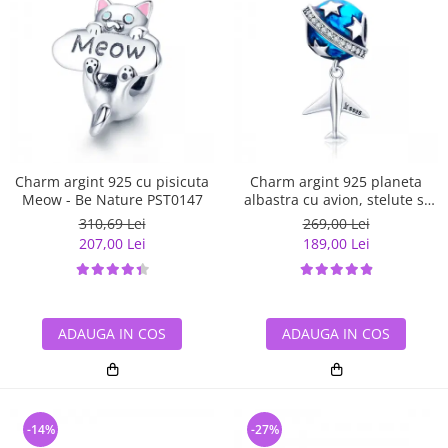
Charm argint 925 cu pisicuta
Charm argint 925 planeta
Meow - Be Nature PST0147
albastra cu avion, stelute si
zirconii albe PST0149
310,69 Lei
269,00 Lei
207,00 Lei
189,00 Lei
ADAUGA IN COS
ADAUGA IN COS
-14%
-27%