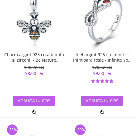
Charm argint 925 cu albinuta
Inel argint 925 cu infinit si
si zirconii - Be Nature
inimioara rosie - Infinite You
PST0143
IST0062
128,22 Lei
170,52 Lei
98,00 Lei
99,00 Lei
ADAUGA IN COS
ADAUGA IN COS
-33%
-30%