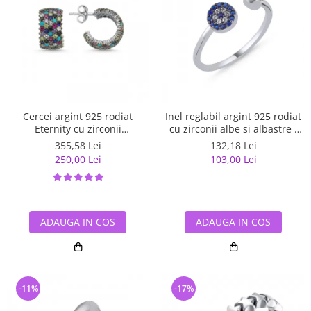
Cercei argint 925 rodiat
Inel reglabil argint 925 rodiat
Eternity cu zirconii
cu zirconii albe si albastre -
multicolore ETU0036
Be Elegant ITU0109
355,58 Lei
132,18 Lei
250,00 Lei
103,00 Lei
ADAUGA IN COS
ADAUGA IN COS
-11%
-17%