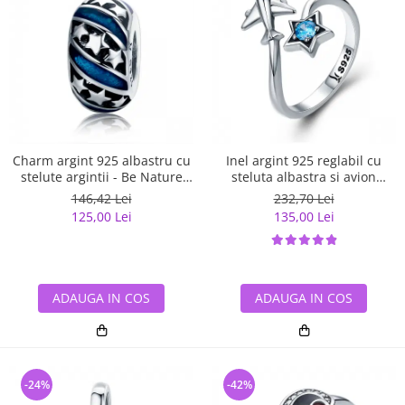
Charm argint 925 albastru cu
Inel argint 925 reglabil cu
stelute argintii - Be Nature
steluta albastra si avion
PST0123
argintiu - Be Nature IST0047
146,42 Lei
232,70 Lei
125,00 Lei
135,00 Lei
ADAUGA IN COS
ADAUGA IN COS
-24%
-42%