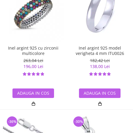
Inel argint 925 cu zirconii
Inel argint 925 model
multicolore
verigheta 4 mm ITU0026
263,04 Lei
182,42 Lei
196,00 Lei
138,00 Lei
ADAUGA IN COS
ADAUGA IN COS
-36%
-30%