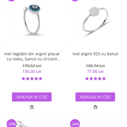
Inel reglabil din argint placat
Inel argint 925 cu banut
cu rodiu, banut cu zirconii
albe si albastre
170,52 Lei
105,74 Lei
130,00 Lei
77,00 Lei
ADAUGA IN COS
ADAUGA IN COS
-10%
-24%