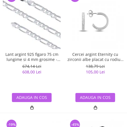
Lant argint 925 figaro 75 cm
Cercei argint Eternity cu
lungime si 4 mm grosime -
zirconii albe placat cu rodiu -
Classical You LSX0141
ETU0153
674,14 Lei
138,79 Lei
608,00 Lei
105,00 Lei
ADAUGA IN COS
ADAUGA IN COS
-19%
-45%