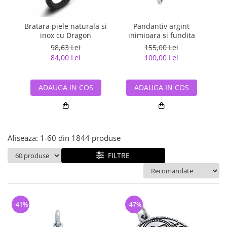
Bijuterii argint cu pietre
Pandantive mireasa
semipretioase
Bijuterii de Lux
Bijuterii argint placat cu aur
Bratara piele naturala si
Pandantiv argint
Pan
Bijuterii gotice si rock
inox cu Dragon
inimioara si fundita
Bijuterii argint cu diverse
Bijuterii Handmade
98,63 Lei
155,00 Lei
materiale
84,00 Lei
100,00 Lei
Bijuterii fantezie
Bijuterii argint cu murano
Casete si cutii de bijuterii
ADAUGA IN COS
ADAUGA IN COS
Bijuterii tungsten
Accesorii Piele
Cadouri
Afiseaza:
1-
60
din
1844
produse
Solutii si lavete de curatare
bijuterii argint
FILTRE
-41%
-47%