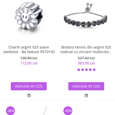
Charm argint 925 soare
Bratara tennis din argint 925
zambitor - Be Nature PST0150
rodinat cu zirconii multicolore
- Be Elegant BTU0108
130,86 Lei
527,42 Lei
112,00 Lei
383,00 Lei
ADAUGA IN COS
ADAUGA IN COS
-26%
-25%