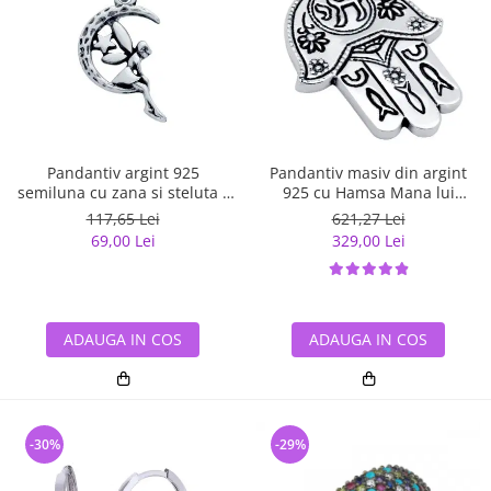
Pandantiv argint 925
Pandantiv masiv din argint
semiluna cu zana si steluta -
925 cu Hamsa Mana lui
Be Fantastic PSX0560
Fatima
117,65 Lei
621,27 Lei
69,00 Lei
329,00 Lei
ADAUGA IN COS
ADAUGA IN COS
-30%
-29%