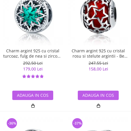
Charm argint 925 cu cristal
Charm argint 925 cu cristal
turcoaz, fulg de nea si zirconii
rosu si stelute argintii - Be
albe - Be Nature PST0110
Nature PST0115
292,50 Lei
247,55 Lei
179,00 Lei
158,00 Lei
ADAUGA IN COS
ADAUGA IN COS
-36%
-37%