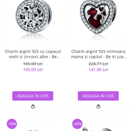
Charm argint 925 cu copacul
Charm argint 925 inimioara
vietii si zirconii albe - Be
mama si copilul - Be in Love
Nature PST0120
PST0122
165,00 Lei
224,71 Lei
105,00 Lei
141,00 Lei
ADAUGA IN COS
ADAUGA IN COS
-15%
-42%