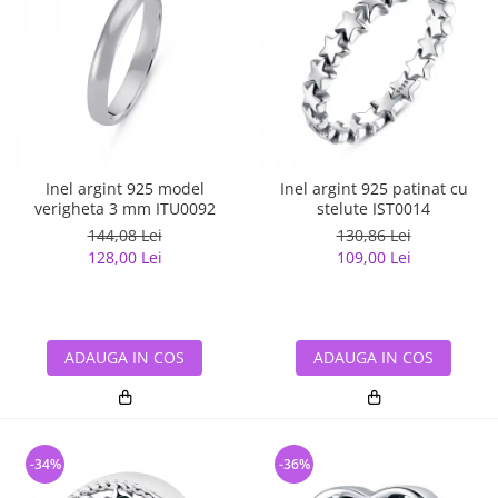
Inel argint 925 model
Inel argint 925 patinat cu
verigheta 3 mm ITU0092
stelute IST0014
144,08 Lei
130,86 Lei
128,00 Lei
109,00 Lei
ADAUGA IN COS
ADAUGA IN COS
-34%
-36%