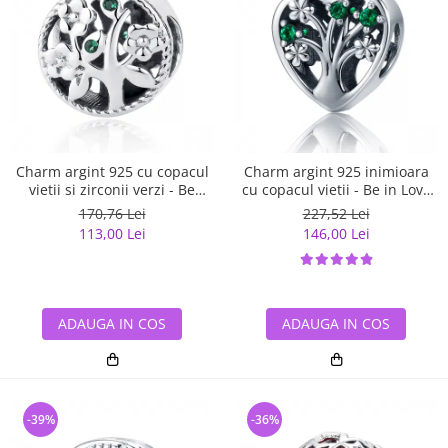
Charm argint 925 cu copacul
Charm argint 925 inimioara
vietii si zirconii verzi - Be
cu copacul vietii - Be in Love
Nature PST0059
PST0105
170,76 Lei
227,52 Lei
113,00 Lei
146,00 Lei
ADAUGA IN COS
ADAUGA IN COS
-39%
-36%