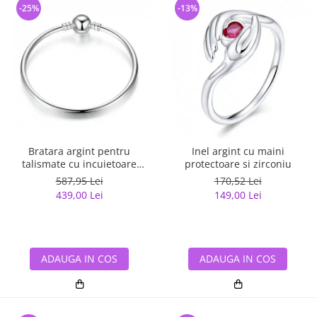
-25%
-13%
Bratara argint pentru
Inel argint cu maini
talismate cu incuietoare
protectoare si zirconiu
sferica
587,95 Lei
170,52 Lei
439,00 Lei
149,00 Lei
ADAUGA IN COS
ADAUGA IN COS