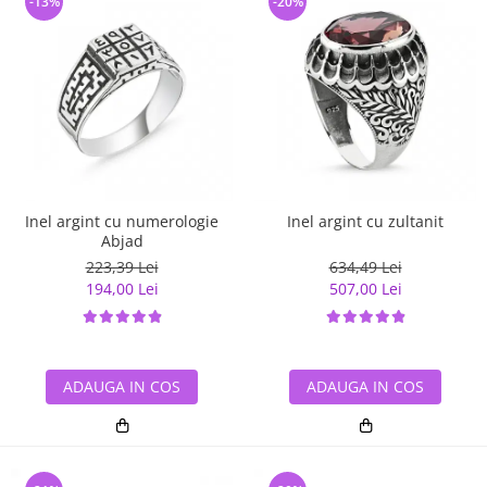
-13%
-20%
Inel argint cu numerologie
Inel argint cu zultanit
Abjad
223,39 Lei
634,49 Lei
194,00 Lei
507,00 Lei
ADAUGA IN COS
ADAUGA IN COS