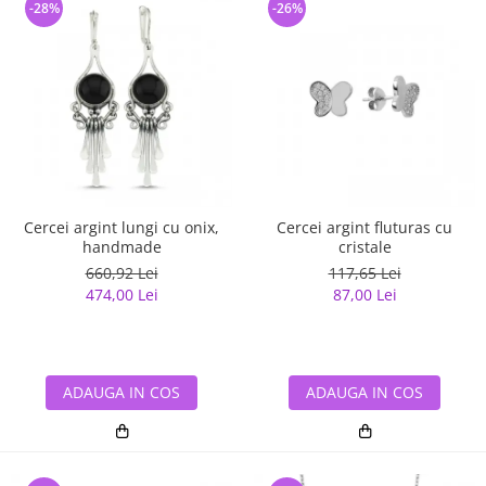
-28%
-26%
Cercei argint lungi cu onix,
Cercei argint fluturas cu
handmade
cristale
660,92 Lei
117,65 Lei
474,00 Lei
87,00 Lei
ADAUGA IN COS
ADAUGA IN COS