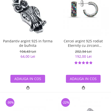
Pandantiv argint 925 in forma
Cercei argint 925 rodiat
de bufnita
Eternity cu zirconii
multicolore ETU0028
104,43 Lei
202,34 Lei
64,00 Lei
192,00 Lei
ADAUGA IN COS
ADAUGA IN COS
-30%
-22%