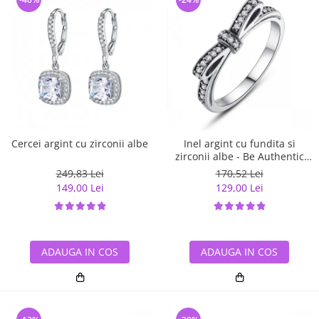
Cercei argint cu zirconii albe
Inel argint cu fundita si
zirconii albe - Be Authentic
IST0007
249,83 Lei
170,52 Lei
149,00 Lei
129,00 Lei
ADAUGA IN COS
ADAUGA IN COS