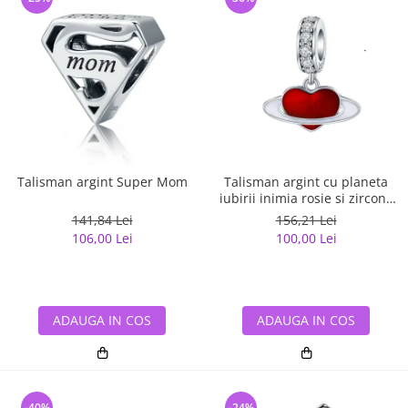
Talisman argint Super Mom
Talisman argint cu planeta
iubirii inimia rosie si zirconii
albe
141,84 Lei
156,21 Lei
106,00 Lei
100,00 Lei
ADAUGA IN COS
ADAUGA IN COS
-40%
-24%