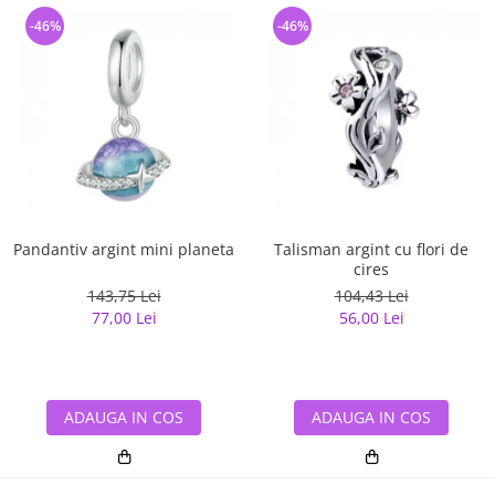
-46%
-46%
Pandantiv argint mini planeta
Talisman argint cu flori de
cires
143,75 Lei
104,43 Lei
77,00 Lei
56,00 Lei
ADAUGA IN COS
ADAUGA IN COS