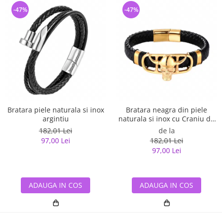
-47%
-47%
Bratara piele naturala si inox
Bratara neagra din piele
argintiu
naturala si inox cu Craniu de
Viking
182,01 Lei
de la
97,00 Lei
182,01 Lei
97,00 Lei
ADAUGA IN COS
ADAUGA IN COS