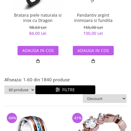
Bijuterii argint cu pietre
Pandantive mireasa
semipretioase
Bijuterii de Lux
Bijuterii argint placat cu aur
Bratara piele naturala si
Pandantiv argint
Pan
Bijuterii gotice si rock
inox cu Dragon
inimioara si fundita
Bijuterii argint cu diverse
Bijuterii Handmade
98,63 Lei
155,00 Lei
materiale
84,00 Lei
100,00 Lei
Bijuterii fantezie
Bijuterii argint cu murano
Casete si cutii de bijuterii
ADAUGA IN COS
ADAUGA IN COS
Bijuterii tungsten
Accesorii Piele
Cadouri
Afiseaza:
1-
60
din
1840
produse
Solutii si lavete de curatare
bijuterii argint
FILTRE
-69%
-61%