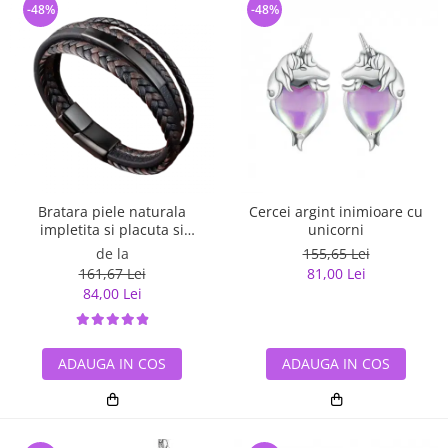
-48%
-48%
Bratara piele naturala
Cercei argint inimioare cu
impletita si placuta si
unicorni
inchizatoare din inox
de la
155,65 Lei
161,67 Lei
81,00 Lei
84,00 Lei
ADAUGA IN COS
ADAUGA IN COS