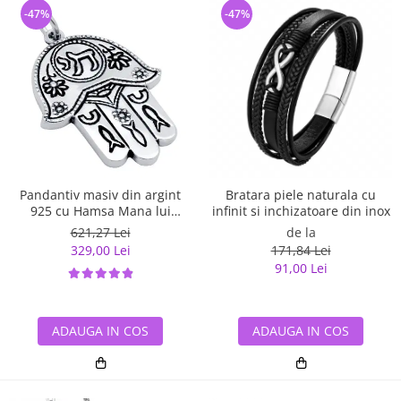
-47%
-47%
Pandantiv masiv din argint
Bratara piele naturala cu
925 cu Hamsa Mana lui
infinit si inchizatoare din inox
Fatima
621,27 Lei
de la
329,00 Lei
171,84 Lei
91,00 Lei
ADAUGA IN COS
ADAUGA IN COS