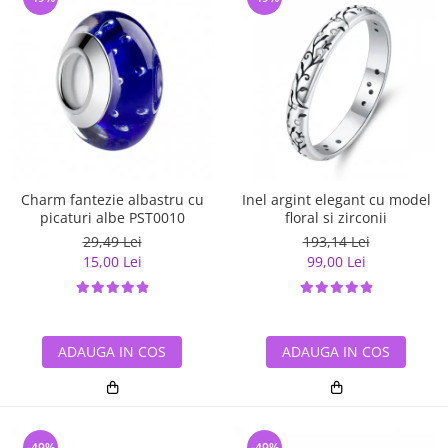
Charm fantezie albastru cu
Inel argint elegant cu model
picaturi albe PST0010
floral si zirconii
29,49 Lei
193,14 Lei
15,00 Lei
99,00 Lei
ADAUGA IN COS
ADAUGA IN COS
-49%
-49%