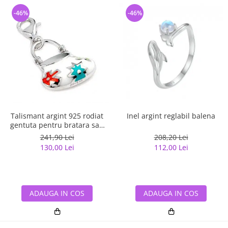
-46%
-46%
Talismant argint 925 rodiat
Inel argint reglabil balena
gentuta pentru bratara sau
lant
241,90 Lei
208,20 Lei
130,00 Lei
112,00 Lei
ADAUGA IN COS
ADAUGA IN COS