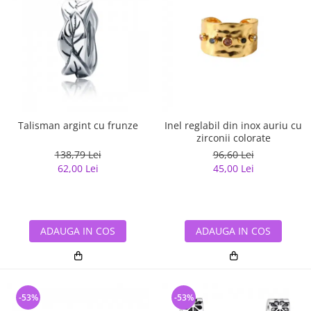
Talisman argint cu frunze
Inel reglabil din inox auriu cu
zirconii colorate
138,79 Lei
96,60 Lei
62,00 Lei
45,00 Lei
ADAUGA IN COS
ADAUGA IN COS
-53%
-53%