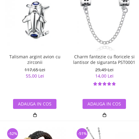
Talisman argint avion cu
Charm fantezie cu floricele si
zirconii
lantisor de siguranta PST0001
117,65 Lei
29,49 Lei
55,00 Lei
14,00 Lei
ADAUGA IN COS
ADAUGA IN COS
-52%
-51%