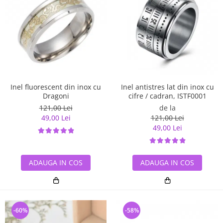
Inel antistres lat din inox cu
Inel fluorescent din inox cu
cifre / cadran, ISTF0001
Dragoni
de la
121,00 Lei
121,00 Lei
49,00 Lei
49,00 Lei
ADAUGA IN COS
ADAUGA IN COS
-60%
-58%