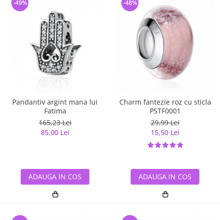
-49%
-48%
Pandantiv argint mana lui
Charm fantezie roz cu sticla
Fatima
PSTF0001
165,23 Lei
29,99 Lei
85,00 Lei
15,50 Lei
ADAUGA IN COS
ADAUGA IN COS