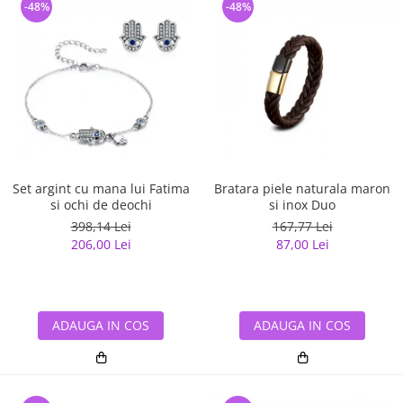
-48%
-48%
Set argint cu mana lui Fatima
Bratara piele naturala maron
si ochi de deochi
si inox Duo
398,14 Lei
167,77 Lei
206,00 Lei
87,00 Lei
ADAUGA IN COS
ADAUGA IN COS