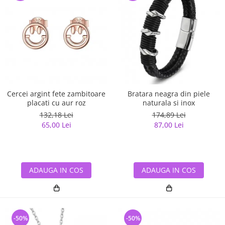
Cercei argint fete zambitoare
Bratara neagra din piele
placati cu aur roz
naturala si inox
132,18 Lei
174,89 Lei
65,00 Lei
87,00 Lei
ADAUGA IN COS
ADAUGA IN COS
-50%
-50%