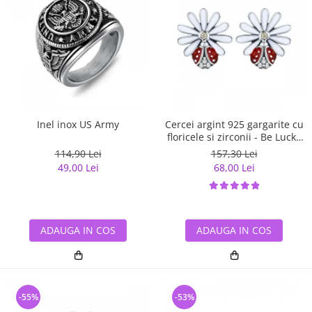
Inel inox US Army
Cercei argint 925 gargarite cu
floricele si zirconii - Be Lucky
EST0022
114,90 Lei
157,30 Lei
49,00 Lei
68,00 Lei
ADAUGA IN COS
ADAUGA IN COS
-55%
-53%