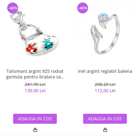
-46%
-46%
Talismant argint 925 rodiat
Inel argint reglabil balena
gentuta pentru bratara sau
lant
241,90 Lei
208,20 Lei
130,00 Lei
112,00 Lei
ADAUGA IN COS
ADAUGA IN COS