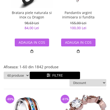
Bijuterii argint cu pietre
Pandantive mireasa
semipretioase
Bijuterii de Lux
Bijuterii argint placat cu aur
Bratara piele naturala si
Pandantiv argint
Pan
Bijuterii gotice si rock
inox cu Dragon
inimioara si fundita
Bijuterii argint cu diverse
Bijuterii Handmade
98,63 Lei
155,00 Lei
materiale
84,00 Lei
100,00 Lei
Bijuterii fantezie
Bijuterii argint cu murano
Casete si cutii de bijuterii
ADAUGA IN COS
ADAUGA IN COS
Bijuterii tungsten
Accesorii Piele
Cadouri
Afiseaza:
1-
60
din
1842
produse
Solutii si lavete de curatare
bijuterii argint
FILTRE
-69%
-61%