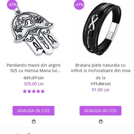
-47%
-47%
Pandantiv masiv din argint
Bratara piele naturala cu
925 cu Hamsa Mana lui
infinit si inchizatoare din inox
Fatima
621,27 Lei
de la
329,00 Lei
171,84 Lei
91,00 Lei
ADAUGA IN COS
ADAUGA IN COS