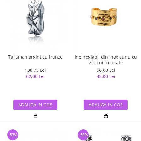
Talisman argint cu frunze
Inel reglabil din inox auriu cu
zirconii colorate
138,79 Lei
96,60 Lei
62,00 Lei
45,00 Lei
ADAUGA IN COS
ADAUGA IN COS
-53%
-53%