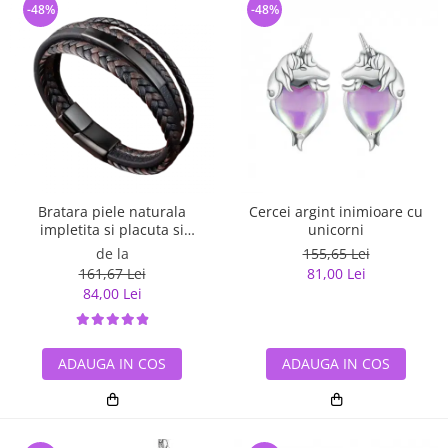
-48%
-48%
Bratara piele naturala
Cercei argint inimioare cu
impletita si placuta si
unicorni
inchizatoare din inox
de la
155,65 Lei
161,67 Lei
81,00 Lei
84,00 Lei
ADAUGA IN COS
ADAUGA IN COS