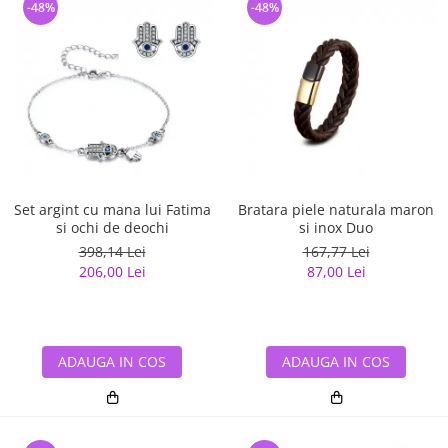
-48%
-48%
Set argint cu mana lui Fatima
Bratara piele naturala maron
si ochi de deochi
si inox Duo
398,14 Lei
167,77 Lei
206,00 Lei
87,00 Lei
ADAUGA IN COS
ADAUGA IN COS