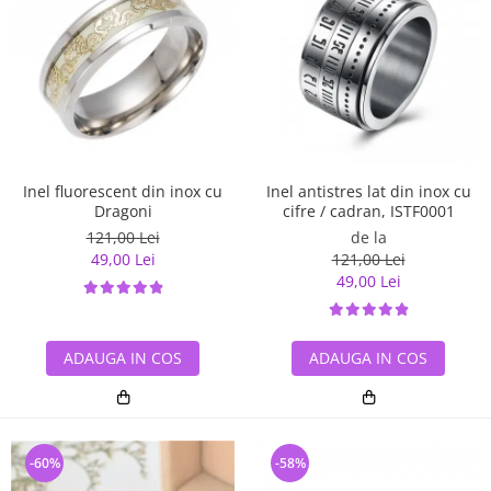
Inel antistres lat din inox cu
Inel fluorescent din inox cu
cifre / cadran, ISTF0001
Dragoni
de la
121,00 Lei
121,00 Lei
49,00 Lei
49,00 Lei
ADAUGA IN COS
ADAUGA IN COS
-60%
-58%