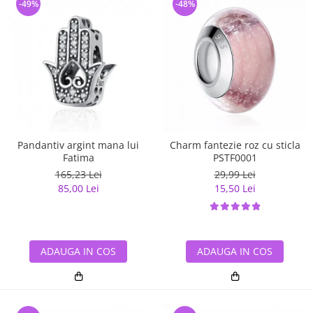
-49%
-48%
Pandantiv argint mana lui
Charm fantezie roz cu sticla
Fatima
PSTF0001
165,23 Lei
29,99 Lei
85,00 Lei
15,50 Lei
ADAUGA IN COS
ADAUGA IN COS