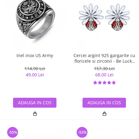
Inel inox US Army
Cercei argint 925 gargarite cu
floricele si zirconii - Be Lucky
EST0022
114,90 Lei
157,30 Lei
49,00 Lei
68,00 Lei
ADAUGA IN COS
ADAUGA IN COS
-55%
-53%