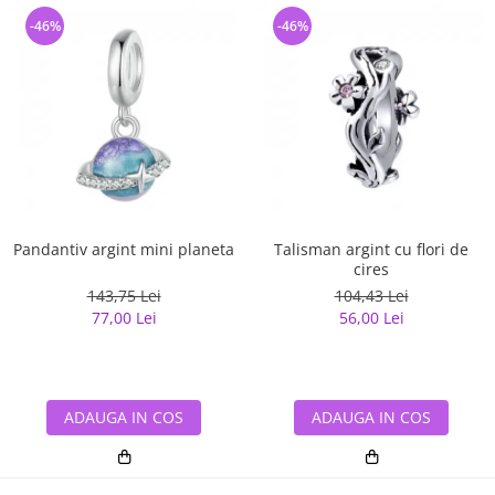
-46%
-46%
Pandantiv argint mini planeta
Talisman argint cu flori de
cires
143,75 Lei
104,43 Lei
77,00 Lei
56,00 Lei
ADAUGA IN COS
ADAUGA IN COS