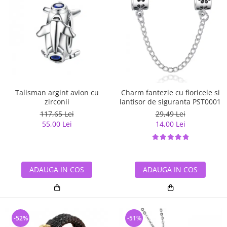
Talisman argint avion cu
Charm fantezie cu floricele si
zirconii
lantisor de siguranta PST0001
117,65 Lei
29,49 Lei
55,00 Lei
14,00 Lei
ADAUGA IN COS
ADAUGA IN COS
-52%
-51%