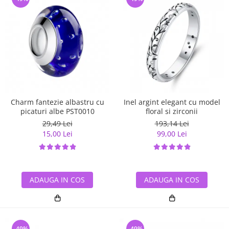
Charm fantezie albastru cu
Inel argint elegant cu model
picaturi albe PST0010
floral si zirconii
29,49 Lei
193,14 Lei
15,00 Lei
99,00 Lei
ADAUGA IN COS
ADAUGA IN COS
-49%
-49%