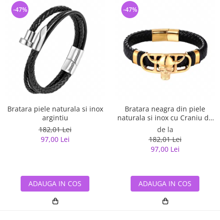
-47%
-47%
Bratara piele naturala si inox
Bratara neagra din piele
argintiu
naturala si inox cu Craniu de
Viking
182,01 Lei
de la
97,00 Lei
182,01 Lei
97,00 Lei
ADAUGA IN COS
ADAUGA IN COS