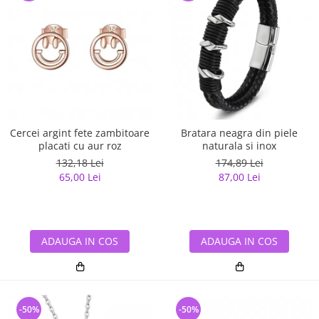
Cercei argint fete zambitoare
Bratara neagra din piele
placati cu aur roz
naturala si inox
132,18 Lei
174,89 Lei
65,00 Lei
87,00 Lei
ADAUGA IN COS
ADAUGA IN COS
-50%
-50%