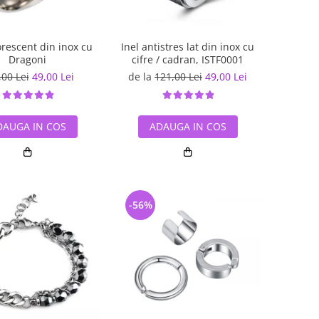
orescent din inox cu
Inel antistres lat din inox cu
Dragoni
cifre / cadran, ISTF0001
,00 Lei
49,00 Lei
de la
121,00 Lei
49,00 Lei
DAUGA IN COS
ADAUGA IN COS
-56%