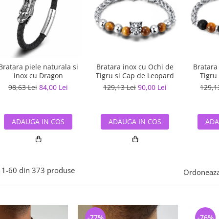
Bratara piele naturala si
Bratara inox cu Ochi de
Bratara
inox cu Dragon
Tigru si Cap de Leopard
Tigru
98,63 Lei
84,00 Lei
129,13 Lei
90,00 Lei
129,1
ADAUGA IN COS
ADAUGA IN COS
ADA
1-
60
din
373
produse
Ordoneaza
-77%
-76%