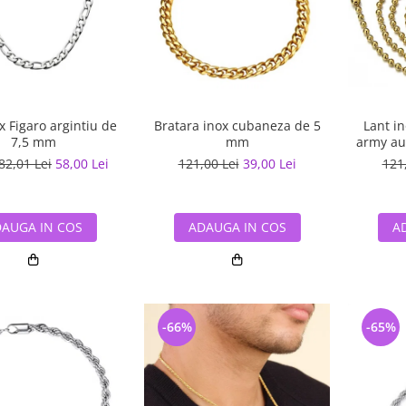
x Figaro argintiu de
Bratara inox cubaneza de 5
Lant in
7,5 mm
mm
army au
82,01 Lei
58,00 Lei
121,00 Lei
39,00 Lei
121
AUGA IN COS
ADAUGA IN COS
A
-66%
-65%