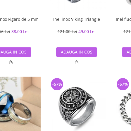
inox Figaro de 5 mm
Inel inox Viking Triangle
Inel flu
56 Lei
38,00 Lei
121,00 Lei
49,00 Lei
121
AUGA IN COS
ADAUGA IN COS
A
-57%
-57%