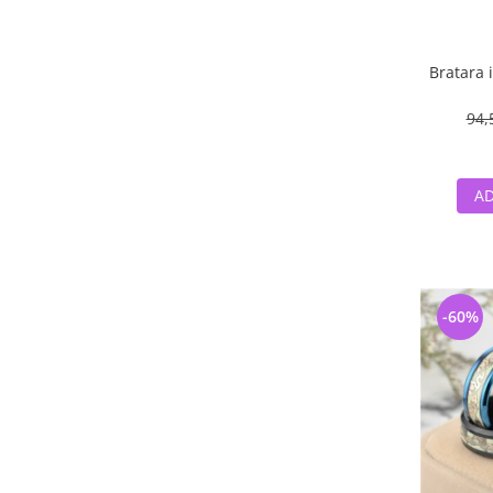
Bratara 
94,
AD
-60%