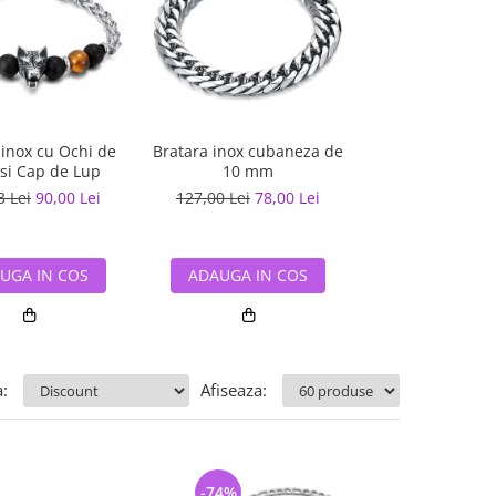
 inox cu Ochi de
Bratara inox cubaneza de
Bratara inox cu
 si Cap de Lup
10 mm
Tigru si Cr
3 Lei
90,00 Lei
127,00 Lei
78,00 Lei
129,13 Lei
90,
UGA IN COS
ADAUGA IN COS
ADAUGA IN
:
Afiseaza:
-74%