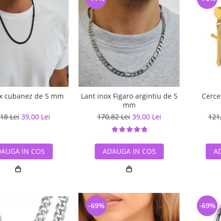
ox cubanez de 5 mm
Lant inox Figaro argintiu de 5
Cercei
mm
18 Lei
39,00 Lei
170,82 Lei
39,00 Lei
121
AUGA IN COS
ADAUGA IN COS
A
-69%
-69%