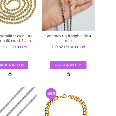
ox militar cu bilute
Lant inox tip franghie de 4
riu 60 cm si 2,4 mm
mm
grosime
,00 Lei
39,00 Lei
109,82 Lei
36,00 Lei
DAUGA IN COS
ADAUGA IN COS
-65%