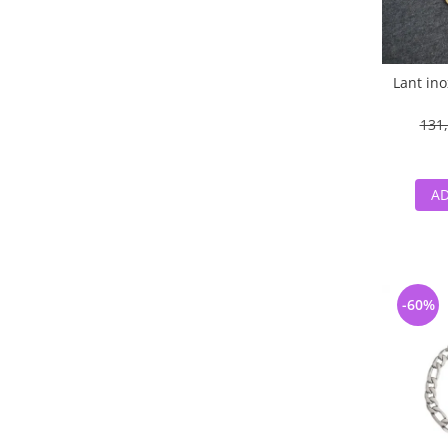
Lant ino
131,
AD
-60%