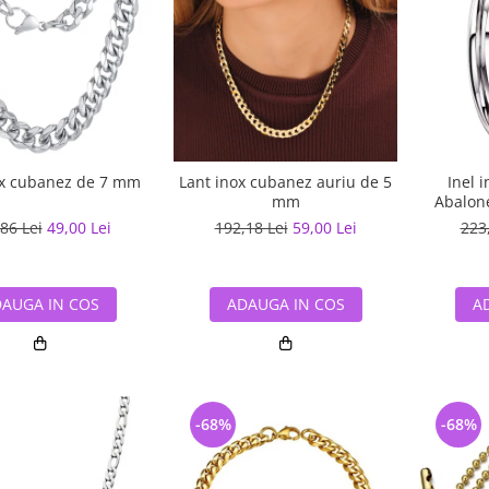
ox cubanez de 7 mm
Lant inox cubanez auriu de 5
Inel 
mm
Abalon
86 Lei
49,00 Lei
192,18 Lei
59,00 Lei
223
AUGA IN COS
ADAUGA IN COS
A
-68%
-68%