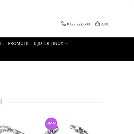
0722 222 608
0,00
TI
PROMOTII
BIJUTERII INOX
I
-39%
-30%