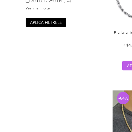
200 Lei - 250 Lei
(14)
Vezi mai multe
APLICA FILTRELE
Bratara i
114,
AD
-64%