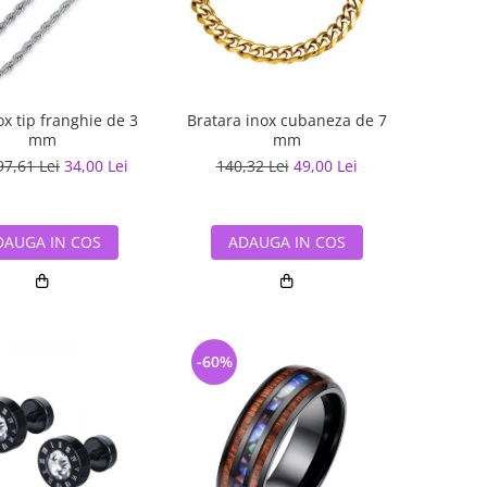
ox tip franghie de 3
Bratara inox cubaneza de 7
mm
mm
97,61 Lei
34,00 Lei
140,32 Lei
49,00 Lei
DAUGA IN COS
ADAUGA IN COS
-60%