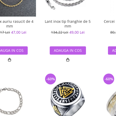
x auriu rasucit de 4
Lant inox tip franghie de 5
Cercei 
mm
mm
17 Lei
47,00 Lei
134,22 Lei
49,00 Lei
80,
AUGA IN COS
ADAUGA IN COS
A
-60%
-60%