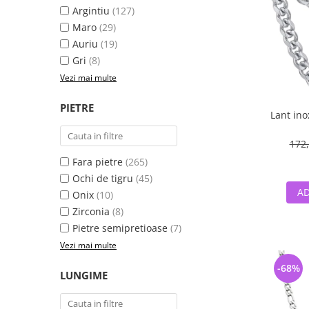
Argintiu
(127)
Maro
(29)
Auriu
(19)
Gri
(8)
Vezi mai multe
PIETRE
Lant in
172,
Fara pietre
(265)
Ochi de tigru
(45)
AD
Onix
(10)
Zirconia
(8)
Pietre semipretioase
(7)
Vezi mai multe
-68%
LUNGIME