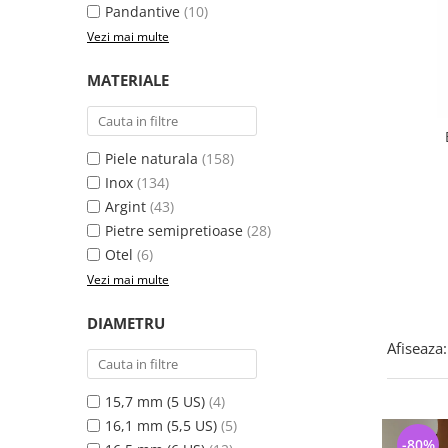
Bijuterii argint cu pietre
Pandantive mireasa
Pandantive
(10)
semipretioase
Bijuterii de Lux
Vezi mai multe
Bijuterii argint placat cu aur
Bijuterii gotice si rock
MATERIALE
Bijuterii argint cu diverse
Bijuterii Handmade
materiale
Bijuterii fantezie
Bijuterii argint cu murano
Casete si cutii de bijuterii
Piele naturala
(158)
Bijuterii tungsten
Inox
(134)
Argint
(43)
Accesorii Piele
Pietre semipretioase
(28)
Cadouri
Otel
(6)
Solutii si lavete de curatare
Vezi mai multe
bijuterii argint
DIAMETRU
Afiseaza:
15,7 mm (5 US)
(4)
16,1 mm (5,5 US)
(5)
-80%