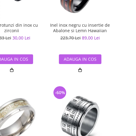
rotunzi din inox cu
Inel inox negru cu insertie de
zirconii
Abalone si Lemn Hawaiian
33 Lei
30,00 Lei
223,70 Lei
89,00 Lei
DAUGA IN COS
ADAUGA IN COS
-60%