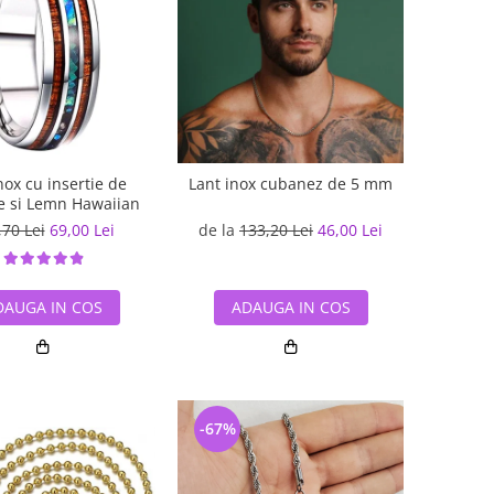
inox cu insertie de
Lant inox cubanez de 5 mm
e si Lemn Hawaiian
,70 Lei
69,00 Lei
de la
133,20 Lei
46,00 Lei
DAUGA IN COS
ADAUGA IN COS
-67%