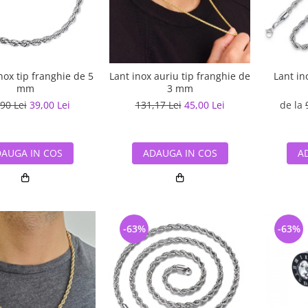
nox tip franghie de 5
Lant inox auriu tip franghie de
Lant in
mm
3 mm
90 Lei
39,00 Lei
131,17 Lei
45,00 Lei
de la
AUGA IN COS
ADAUGA IN COS
A
-63%
-63%