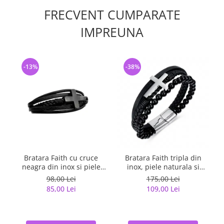
FRECVENT CUMPARATE
IMPREUNA
-13%
-38%
Bratara Faith cu cruce
Bratara Faith tripla din
neagra din inox si piele
inox, piele naturala si
naturala
bazalt cu cruce argintie
98,00 Lei
175,00 Lei
85,00 Lei
109,00 Lei