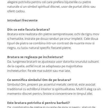
alegere potrivita pentru cei care prefera bijuteriile cu pietre
naturale si un simbol spiritual discret, usor de purtat zilnic sau
oferit cadou.
Intrebari frecvente
Din ce este facuta bratara?
Bratara este realizata din pietre semipretioase, ochi de tigru mov
si hematite, insirate pe doua randuri pe snur impletit. Cele doua
tipuri de piatra se combina intr-un contrast de nuante mov si
negru, cu luciu natural specific fiecarei pietre.
Bratara se regleaza pe incheietura?
Da, lungimea bratarii se ajusteaza usor datorita snurului culisant
de la capete, astfel incat se adapteaza pe majoritatea
incheieturilor, fie ele mai subtiri sau mai late.
Ce semnifica simbolul Om de pe bratara?
Simbolul Om, prezent pe accentul metalic central, este asociat
traditional cu echilibrul interior si spiritualitatea. Multi il aleg ca un
memento discret pentru liniste si concentrare in timpul zilei.
Este bratara potrivita si pentru barbati?
Da, combinatia de pietre in nuante de mov si negru, alaturi de