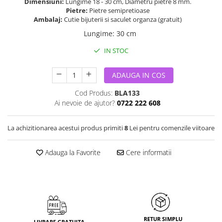
Dimensiuni:
Lungime 18 - 30 cm, Diametru pietre 8 mm.
Pietre:
Pietre semipretioase
Ambalaj:
Cutie bijuterii si saculet organza (gratuit)
Lungime
:
30 cm
IN STOC
ADAUGA IN COS
Cod Produs:
BLA133
Ai nevoie de ajutor?
0722 222 608
La achizitionarea acestui produs primiti
8
Lei pentru comenzile viitoare
Adauga la Favorite
Cere informatii
RETUR SIMPLU
LIVRARE GRATUITA