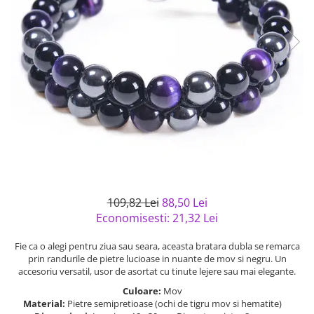
Bijuterii argint cu pietre
Pandantive mireasa
semipretioase
Bijuterii de Lux
Bijuterii argint placat cu aur
Bijuterii gotice si rock
Bijuterii argint cu diverse
Bijuterii Handmade
materiale
Bijuterii fantezie
Bijuterii argint cu murano
Casete si cutii de bijuterii
Bijuterii tungsten
Accesorii Piele
Cadouri
Solutii si lavete de curatare
109,82 Lei
88,50 Lei
bijuterii argint
Economisesti:
21,32
Lei
Fie ca o alegi pentru ziua sau seara, aceasta bratara dubla se remarca
prin randurile de pietre lucioase in nuante de mov si negru. Un
accesoriu versatil, usor de asortat cu tinute lejere sau mai elegante.
Culoare:
Mov
Material:
Pietre semipretioase (ochi de tigru mov si hematite)