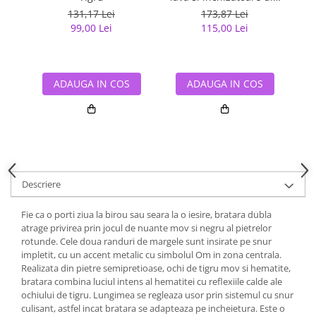
inox negru
i
131,17 Lei
173,87 Lei
99,00 Lei
115,00 Lei
ADAUGA IN COS
ADAUGA IN COS
Descriere
Fie ca o porti ziua la birou sau seara la o iesire, bratara dubla
atrage privirea prin jocul de nuante mov si negru al pietrelor
rotunde. Cele doua randuri de margele sunt insirate pe snur
impletit, cu un accent metalic cu simbolul Om in zona centrala.
Realizata din pietre semipretioase, ochi de tigru mov si hematite,
bratara combina luciul intens al hematitei cu reflexiile calde ale
ochiului de tigru. Lungimea se regleaza usor prin sistemul cu snur
culisant, astfel incat bratara se adapteaza pe incheietura. Este o