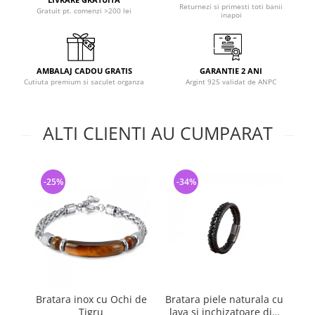
Returnezi si primesti toti banii
Gratuit pt. comenzi >200 lei
inapoi
AMBALAJ CADOU GRATIS
GARANTIE 2 ANI
Cutiuta premium si saculet organza
Argint 925 validat de ANPC
ALTI CLIENTI AU CUMPARAT
-25%
-34%
-
Bratara inox cu Ochi de
Bratara piele naturala cu
Bra
Tigru
lava si inchizatoare din