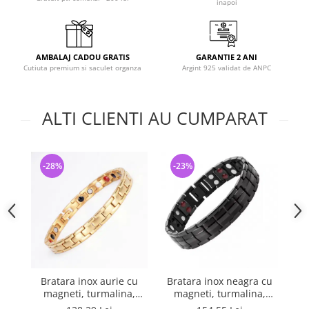
inapoi
AMBALAJ CADOU GRATIS
GARANTIE 2 ANI
Cutiuta premium si saculet organza
Argint 925 validat de ANPC
ALTI CLIENTI AU CUMPARAT
-28%
-23%
-
Bratara inox aurie cu
Bratara inox neagra cu
B
magneti, turmalina,
magneti, turmalina,
m
germaniu si anioni
germaniu si anioni