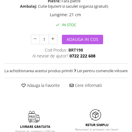
Pietre:
Fara pietre
Ambalaj:
Cutie bijuterii si saculet organza (gratuit)
Lungime
:
21 cm
IN STOC
ADAUGA IN COS
Cod Produs:
BRT198
Ai nevoie de ajutor?
0722 222 608
La achizitionarea acestui produs primiti
7
Lei pentru comenzile viitoare
Adauga la Favorite
Cere informatii
RETUR SIMPLU
LIVRARE GRATUITA
Returnezi si primesti toti banii
Gratuit pt. comenzi >200 lei