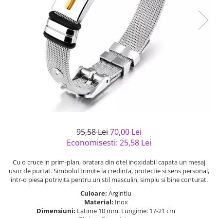
Bijuterii argint cu pietre
Pandantive mireasa
semipretioase
Bijuterii de Lux
Bijuterii argint placat cu aur
Bijuterii gotice si rock
Bijuterii argint cu diverse
Bijuterii Handmade
materiale
Bijuterii fantezie
Bijuterii argint cu murano
Casete si cutii de bijuterii
Bijuterii tungsten
Accesorii Piele
Cadouri
95,58 Lei
70,00 Lei
Solutii si lavete de curatare
Economisesti:
25,58
Lei
bijuterii argint
Cu o cruce in prim-plan, bratara din otel inoxidabil capata un mesaj
usor de purtat. Simbolul trimite la credinta, protectie si sens personal,
intr-o piesa potrivita pentru un stil masculin, simplu si bine conturat.
Culoare:
Argintiu
Material:
Inox
Dimensiuni:
Latime 10 mm. Lungime: 17-21 cm