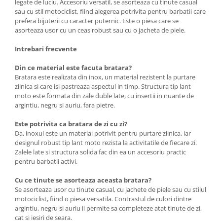
legate de luciu. Accesoriu versatil, se asorteaza cu tinute casual
sau cu stil motociclist, fiind alegerea potrivita pentru barbatii care
prefera bijuterii cu caracter puternic. Este o piesa care se
asorteaza usor cu un ceas robust sau cu o jacheta de piele.
Intrebari frecvente
Din ce material este facuta bratara?
Bratara este realizata din inox, un material rezistent la purtare
zilnica si care isi pastreaza aspectul in timp. Structura tip lant
moto este formata din zale duble late, cu insertii in nuante de
argintiu, negru si auriu, fara pietre.
Este potrivita ca bratara de zi cu zi?
Da, inoxul este un material potrivit pentru purtare zilnica, iar
designul robust tip lant moto rezista la activitatile de fiecare zi.
Zalele late si structura solida fac din ea un accesoriu practic
pentru barbatii activi.
Cu ce tinute se asorteaza aceasta bratara?
Se asorteaza usor cu tinute casual, cu jachete de piele sau cu stilul
motociclist, fiind o piesa versatila. Contrastul de culori dintre
argintiu, negru si auriu ii permite sa completeze atat tinute de zi,
cat si iesiri de seara.