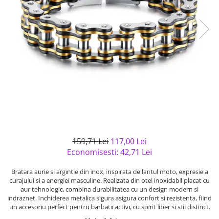
Bijuterii argint cu pietre
Pandantive mireasa
semipretioase
Bijuterii de Lux
Bijuterii argint placat cu aur
Bijuterii gotice si rock
Bijuterii argint cu diverse
Bijuterii Handmade
materiale
Bijuterii fantezie
Bijuterii argint cu murano
Casete si cutii de bijuterii
Bijuterii tungsten
Accesorii Piele
Cadouri
Solutii si lavete de curatare
159,71 Lei
117,00 Lei
bijuterii argint
Economisesti:
42,71
Lei
Bratara aurie si argintie din inox, inspirata de lantul moto, expresie a
curajului si a energiei masculine. Realizata din otel inoxidabil placat cu
aur tehnologic, combina durabilitatea cu un design modern si
indraznet. Inchiderea metalica sigura asigura confort si rezistenta, fiind
un accesoriu perfect pentru barbatii activi, cu spirit liber si stil distinct.