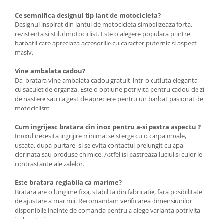
Ce semnifica designul tip lant de motocicleta?
Designul inspirat din lantul de motocicleta simbolizeaza forta,
rezistenta si stilul motociclist. Este o alegere populara printre
barbatii care apreciaza accesoriile cu caracter puternic si aspect
masiv.
Vine ambalata cadou?
Da, bratara vine ambalata cadou gratuit, intr-o cutiuta eleganta
cu saculet de organza. Este o optiune potrivita pentru cadou de zi
de nastere sau ca gest de apreciere pentru un barbat pasionat de
motociclism.
Cum ingrijesc bratara din inox pentru a-si pastra aspectul?
Inoxul necesita ingrijire minima: se sterge cu o carpa moale,
uscata, dupa purtare, si se evita contactul prelungit cu apa
clorinata sau produse chimice. Astfel isi pastreaza luciul si culorile
contrastante ale zalelor.
Este bratara reglabila ca marime?
Bratara are o lungime fixa, stabilita din fabricatie, fara posibilitate
de ajustare a marimii. Recomandam verificarea dimensiunilor
disponibile inainte de comanda pentru a alege varianta potrivita