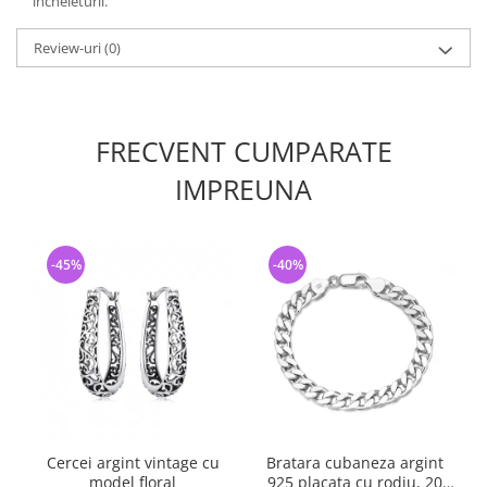
incheieturii.
Review-uri
(0)
FRECVENT CUMPARATE
IMPREUNA
-45%
-40%
Cercei argint vintage cu
Bratara cubaneza argint
model floral
925 placata cu rodiu, 20