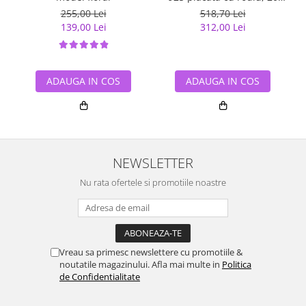
cm, 3,6 mm, UNISEX
255,00 Lei
518,70 Lei
139,00 Lei
312,00 Lei
ADAUGA IN COS
ADAUGA IN COS
NEWSLETTER
Nu rata ofertele si promotiile noastre
Vreau sa primesc newslettere cu promotiile &
noutatile magazinului. Afla mai multe in
Politica
de Confidentialitate