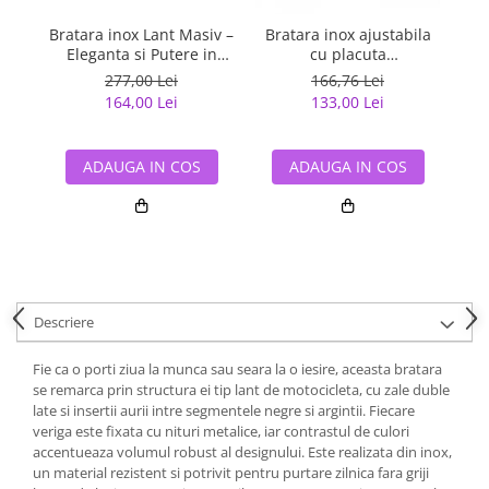
Bratara inox Lant Masiv –
Bratara inox ajustabila
Eleganta si Putere in
cu placuta
Design Modern
inscriptionabila si lant
S
277,00 Lei
166,76 Lei
dublu
164,00 Lei
133,00 Lei
ADAUGA IN COS
ADAUGA IN COS
Descriere
Fie ca o porti ziua la munca sau seara la o iesire, aceasta bratara
se remarca prin structura ei tip lant de motocicleta, cu zale duble
late si insertii aurii intre segmentele negre si argintii. Fiecare
veriga este fixata cu nituri metalice, iar contrastul de culori
accentueaza volumul robust al designului. Este realizata din inox,
un material rezistent si potrivit pentru purtare zilnica fara griji