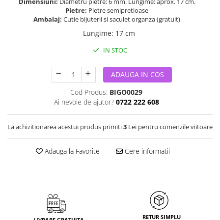
Dimensiuni:
Diametru pietre: 6 mm. Lungime: aprox. 17 cm.
Pietre:
Pietre semipretioase
Ambalaj:
Cutie bijuterii si saculet organza (gratuit)
Lungime
:
17 cm
IN STOC
ADAUGA IN COS
Cod Produs:
BIGO0029
Ai nevoie de ajutor?
0722 222 608
La achizitionarea acestui produs primiti
3
Lei pentru comenzile viitoare
Adauga la Favorite
Cere informatii
RETUR SIMPLU
LIVRARE GRATUITA