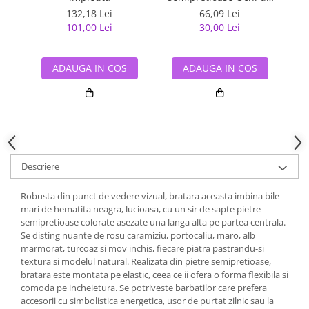
Tigru
132,18 Lei
66,09 Lei
101,00 Lei
30,00 Lei
ADAUGA IN COS
ADAUGA IN COS
Descriere
Robusta din punct de vedere vizual, bratara aceasta imbina bile
mari de hematita neagra, lucioasa, cu un sir de sapte pietre
semipretioase colorate asezate una langa alta pe partea centrala.
Se disting nuante de rosu caramiziu, portocaliu, maro, alb
marmorat, turcoaz si mov inchis, fiecare piatra pastrandu-si
textura si modelul natural. Realizata din pietre semipretioase,
bratara este montata pe elastic, ceea ce ii ofera o forma flexibila si
comoda pe incheietura. Se potriveste barbatilor care prefera
accesorii cu simbolistica energetica, usor de purtat zilnic sau la