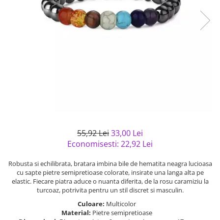
Bijuterii argint cu pietre
Pandantive mireasa
semipretioase
Bijuterii de Lux
Bijuterii argint placat cu aur
Bijuterii gotice si rock
Bijuterii argint cu diverse
Bijuterii Handmade
materiale
Bijuterii fantezie
Bijuterii argint cu murano
Casete si cutii de bijuterii
Bijuterii tungsten
Accesorii Piele
Cadouri
55,92 Lei
33,00 Lei
Solutii si lavete de curatare
Economisesti:
22,92
Lei
bijuterii argint
Robusta si echilibrata, bratara imbina bile de hematita neagra lucioasa
cu sapte pietre semipretioase colorate, insirate una langa alta pe
elastic. Fiecare piatra aduce o nuanta diferita, de la rosu caramiziu la
turcoaz, potrivita pentru un stil discret si masculin.
Culoare:
Multicolor
Material:
Pietre semipretioase