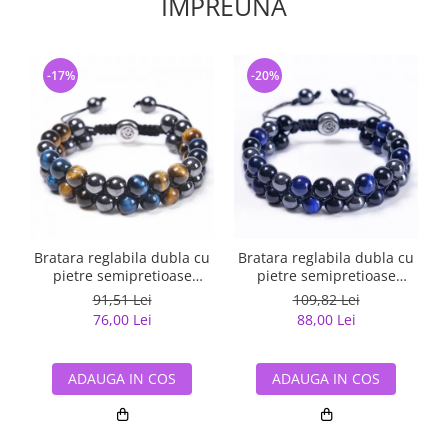
IMPREUNA
-17%
-20%
Bratara reglabila dubla cu
Bratara reglabila dubla cu
pietre semipretioase
pietre semipretioase
BLA126
BLA131
91,51 Lei
109,82 Lei
76,00 Lei
88,00 Lei
ADAUGA IN COS
ADAUGA IN COS