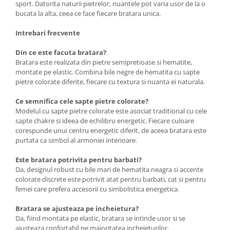
sport. Datorita naturii pietrelor, nuantele pot varia usor de la o
bucata la alta, ceea ce face fiecare bratara unica.
Intrebari frecvente
Din ce este facuta bratara?
Bratara este realizata din pietre semipretioase si hematite,
montate pe elastic. Combina bile negre de hematita cu sapte
pietre colorate diferite, fiecare cu textura si nuanta ei naturala.
Ce semnifica cele sapte pietre colorate?
Modelul cu sapte pietre colorate este asociat traditional cu cele
sapte chakre si ideea de echilibru energetic. Fiecare culoare
corespunde unui centru energetic diferit, de aceea bratara este
purtata ca simbol al armoniei interioare.
Este bratara potrivita pentru barbati?
Da, designul robust cu bile mari de hematita neagra si accente
colorate discrete este potrivit atat pentru barbati, cat si pentru
femei care prefera accesorii cu simbolistica energetica.
Bratara se ajusteaza pe incheietura?
Da, fiind montata pe elastic, bratara se intinde usor si se
ajusteaza confortabil pe majoritatea incheieturilor.