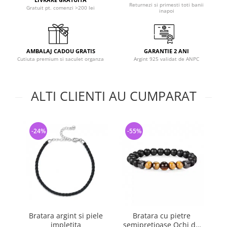
Returnezi si primesti toti banii
Gratuit pt. comenzi >200 lei
inapoi
AMBALAJ CADOU GRATIS
GARANTIE 2 ANI
Cutiuta premium si saculet organza
Argint 925 validat de ANPC
ALTI CLIENTI AU CUMPARAT
-24%
-55%
-
Bratara argint si piele
Bratara cu pietre
impletita
semipretioase Ochi de