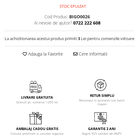
STOC EPUIZAT
Cod Produs:
BIGO0026
Ai nevoie de ajutor?
0722 222 608
La achizitionarea acestui produs primiti
3
Lei pentru comenzile viitoare
Adauga la Favorite
Cere informatii
RETUR SIMPLU
LIVRARE GRATUITA
Returnezi si primesti toti banii
Gratuit pt. comenzi >200 lei
inapoi
AMBALAJ CADOU GRATIS
GARANTIE 2 ANI
Cutiuta premium si saculet organza
Argint 925 validat de ANPC