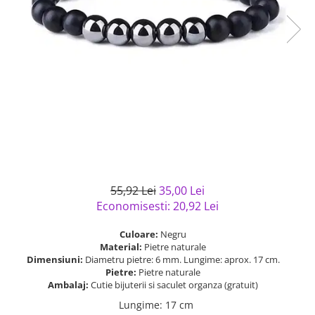
Bijuterii argint cu pietre
Pandantive mireasa
semipretioase
Bijuterii de Lux
Bijuterii argint placat cu aur
Bijuterii gotice si rock
Bijuterii argint cu diverse
Bijuterii Handmade
materiale
Bijuterii fantezie
Bijuterii argint cu murano
Casete si cutii de bijuterii
Bijuterii tungsten
Accesorii Piele
Cadouri
55,92 Lei
35,00 Lei
Solutii si lavete de curatare
Economisesti:
20,92
Lei
bijuterii argint
Culoare:
Negru
Material:
Pietre naturale
Dimensiuni:
Diametru pietre: 6 mm. Lungime: aprox. 17 cm.
Pietre:
Pietre naturale
Ambalaj:
Cutie bijuterii si saculet organza (gratuit)
Lungime
:
17 cm