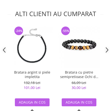
ALTI CLIENTI AU CUMPARAT
-24%
-55%
-
Bratara argint si piele
Bratara cu pietre
impletita
semipretioase Ochi de
Tigru
132,18 Lei
66,09 Lei
101,00 Lei
30,00 Lei
ADAUGA IN COS
ADAUGA IN COS