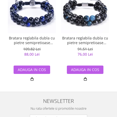
Bratara reglabila dubla cu
Bratara reglabila dubla cu
pietre semipretioase
pietre semipretioase
BLA131
BLA127
109,82 Lei
91,51 Lei
88,00 Lei
76,00 Lei
ADAUGA IN COS
ADAUGA IN COS
NEWSLETTER
Nu rata ofertele si promotiile noastre