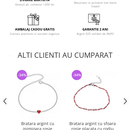
Returnezi si primesti toti banii
Gratuit pt. comenzi >200 lei
inapoi
AMBALAJ CADOU GRATIS
GARANTIE 2 ANI
Cutiuta premium si saculet organza
Argint 925 validat de ANPC
ALTI CLIENTI AU CUMPARAT
-34%
-34%
-
Bratara argint cu
Bratara argint cu sfoara
Br
inimioara rosie
rosie placata cu rodiu