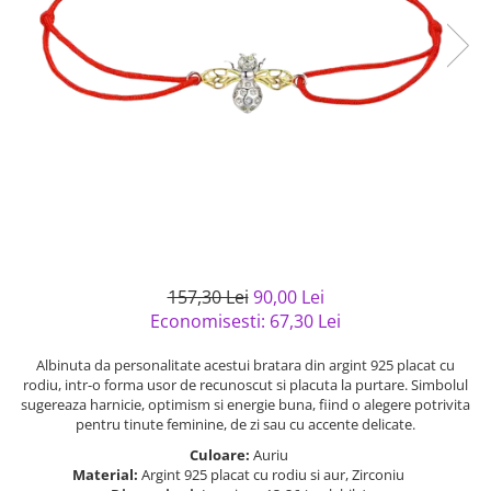
Bijuterii argint cu pietre
Pandantive mireasa
semipretioase
Bijuterii de Lux
Bijuterii argint placat cu aur
Bijuterii gotice si rock
Bijuterii argint cu diverse
Bijuterii Handmade
materiale
Bijuterii fantezie
Bijuterii argint cu murano
Casete si cutii de bijuterii
Bijuterii tungsten
Accesorii Piele
Cadouri
157,30 Lei
90,00 Lei
Solutii si lavete de curatare
Economisesti:
67,30
Lei
bijuterii argint
Albinuta da personalitate acestui bratara din argint 925 placat cu
rodiu, intr-o forma usor de recunoscut si placuta la purtare. Simbolul
sugereaza harnicie, optimism si energie buna, fiind o alegere potrivita
pentru tinute feminine, de zi sau cu accente delicate.
Culoare:
Auriu
Material:
Argint 925 placat cu rodiu si aur, Zirconiu