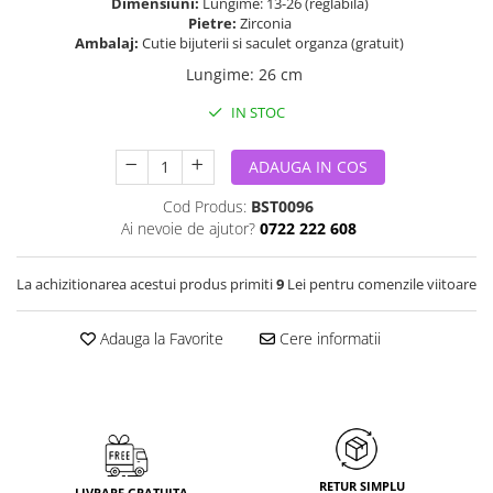
Dimensiuni:
Lungime: 13-26 (reglabila)
Pietre:
Zirconia
Ambalaj:
Cutie bijuterii si saculet organza (gratuit)
Lungime
:
26 cm
IN STOC
ADAUGA IN COS
Cod Produs:
BST0096
Ai nevoie de ajutor?
0722 222 608
La achizitionarea acestui produs primiti
9
Lei pentru comenzile viitoare
Adauga la Favorite
Cere informatii
RETUR SIMPLU
LIVRARE GRATUITA