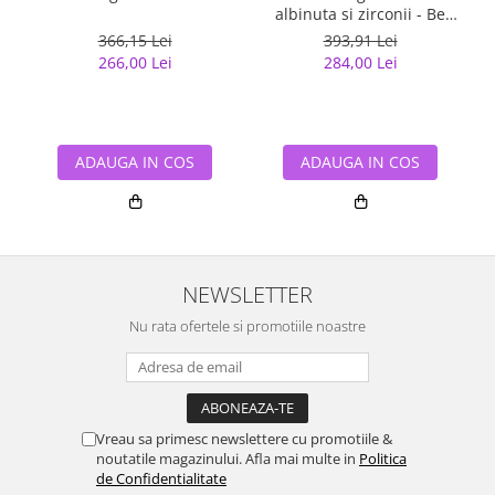
albinuta si zirconii - Be
Nature BST0027
366,15 Lei
393,91 Lei
266,00 Lei
284,00 Lei
ADAUGA IN COS
ADAUGA IN COS
NEWSLETTER
Nu rata ofertele si promotiile noastre
Vreau sa primesc newslettere cu promotiile &
noutatile magazinului. Afla mai multe in
Politica
de Confidentialitate