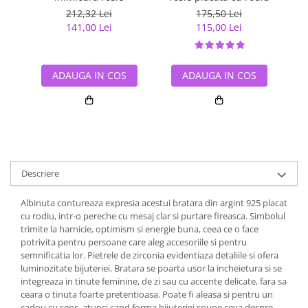
212,32 Lei
175,50 Lei
141,00 Lei
115,00 Lei
ADAUGA IN COS
ADAUGA IN COS
Descriere
Albinuta contureaza expresia acestui bratara din argint 925 placat
cu rodiu, intr-o pereche cu mesaj clar si purtare fireasca. Simbolul
trimite la harnicie, optimism si energie buna, ceea ce o face
potrivita pentru persoane care aleg accesoriile si pentru
semnificatia lor. Pietrele de zirconia evidentiaza detaliile si ofera
luminozitate bijuteriei. Bratara se poarta usor la incheietura si se
integreaza in tinute feminine, de zi sau cu accente delicate, fara sa
ceara o tinuta foarte pretentioasa. Poate fi aleasa si pentru un
cadou cu sens, atunci cand forma bijuteriei spune ceva despre