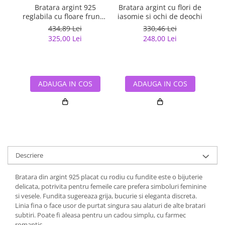
Bratara argint 925
Bratara argint cu flori de
Br
reglabila cu floare frunza
iasomie si ochi de deochi
si copac
434,89 Lei
330,46 Lei
325,00 Lei
248,00 Lei
ADAUGA IN COS
ADAUGA IN COS
Descriere
Bratara din argint 925 placat cu rodiu cu fundite este o bijuterie
delicata, potrivita pentru femeile care prefera simboluri feminine
si vesele. Fundita sugereaza grija, bucurie si eleganta discreta.
Linia fina o face usor de purtat singura sau alaturi de alte bratari
subtiri. Poate fi aleasa pentru un cadou simplu, cu farmec
romantic.