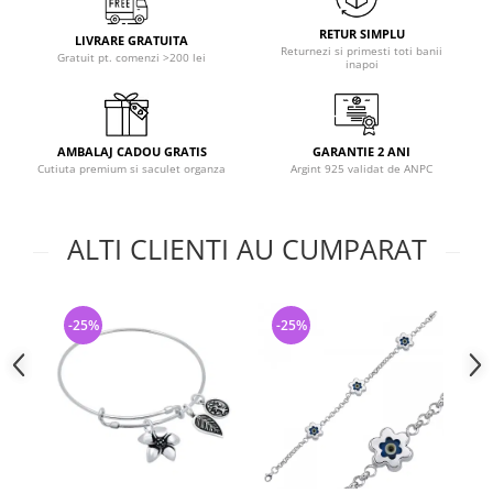
RETUR SIMPLU
LIVRARE GRATUITA
Returnezi si primesti toti banii
Gratuit pt. comenzi >200 lei
inapoi
AMBALAJ CADOU GRATIS
GARANTIE 2 ANI
Cutiuta premium si saculet organza
Argint 925 validat de ANPC
ALTI CLIENTI AU CUMPARAT
-25%
-25%
-