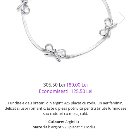
Bijuterii argint cu pietre
Pandantive mireasa
semipretioase
Bijuterii de Lux
Bijuterii argint placat cu aur
Bijuterii gotice si rock
Bijuterii argint cu diverse
Bijuterii Handmade
materiale
Bijuterii fantezie
Bijuterii argint cu murano
Casete si cutii de bijuterii
Bijuterii tungsten
Accesorii Piele
Cadouri
Solutii si lavete de curatare
305,50 Lei
180,00 Lei
bijuterii argint
Economisesti:
125,50
Lei
Funditele dau bratarii din argint 925 placat cu rodiu un aer feminin,
delicat si usor romantic. Este o piesa potrivita pentru tinute luminoase
sau cadouri cu mesaj cald.
Culoare:
Argintiu
Material:
Argint 925 placat cu rodiu