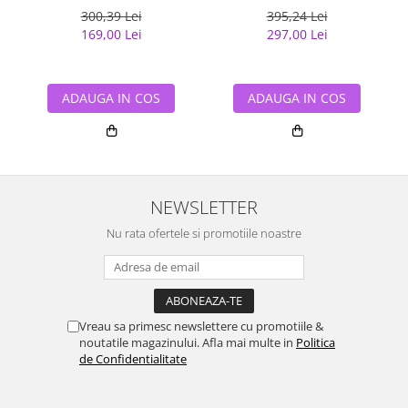
zirconii
300,39 Lei
395,24 Lei
169,00 Lei
297,00 Lei
ADAUGA IN COS
ADAUGA IN COS
NEWSLETTER
Nu rata ofertele si promotiile noastre
Vreau sa primesc newslettere cu promotiile &
noutatile magazinului. Afla mai multe in
Politica
de Confidentialitate