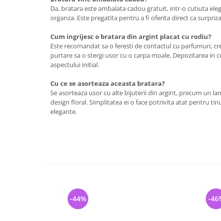
Da, bratara este ambalata cadou gratuit, intr-o cutiuta ele
organza. Este pregatita pentru a fi oferita direct ca surpri
Cum ingrijesc o bratara din argint placat cu rodiu?
Este recomandat sa o feresti de contactul cu parfumuri, cr
purtare sa o stergi usor cu o carpa moale. Depozitarea in cu
aspectului initial.
Cu ce se asorteaza aceasta bratara?
Se asorteaza usor cu alte bijuterii din argint, precum un lant
design floral. Simplitatea ei o face potrivita atat pentru tinu
elegante.
-44%
-46