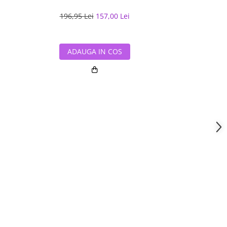
i
196,95 Lei
157,00 Lei
302,90 L
ADAUGA IN COS
ADAUG