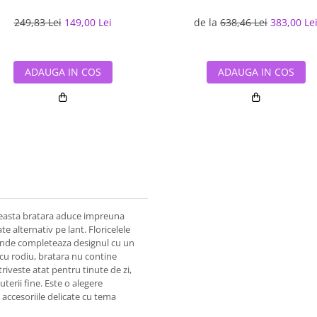
249,83 Lei
149,00 Lei
de la
638,46 Lei
383,00 Le
ADAUGA IN COS
ADAUGA IN COS
 aceasta bratara aduce impreuna
ate alternativ pe lant. Floricelele
otunde completeaza designul cu un
 cu rodiu, bratara nu contine
riveste atat pentru tinute de zi,
uterii fine. Este o alegere
 accesoriile delicate cu tema