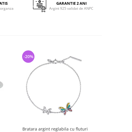
ATIS
GARANTIE 2 ANI
 organza
Argint 925 validat de ANPC
-20%
-44%
Bratara argint reglabila cu fluturi
Bratara argint 