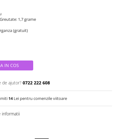
iu
 Greutate: 1,7 grame
organza (gratuit)
A IN COS
e de ajutor?
0722 222 608
imiti
14
Lei pentru comenzile viitoare
informatii