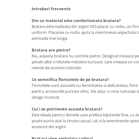
Intrebari frecvente
Din ce material este confectionata bratara?
Bratara este realizata din argint 925 placat cu rodiu, un finis
uniform. Placarea cu rodiu ajuta la mentinerea aspectului str
perioada mai lunga.
Bratara are pietre?
Nu, aceasta bratara nu contine pietre. Designul mizeaza pe 
petale albe si bilutele metalice lucioase, care creeaza un con
nevoie de accente colorate.
Ce semnifica floricelele de pe bratara?
Floricelele sunt asociate cu feminitatea si delicatetea, fiin
pentru accesoriile purtate zilnic. Ele aduc o nota naturala si 
design incarcat.
Cui i se potriveste aceasta bratara?
Este ideala pentru femeile care prefera bijuteriile fine, cu de
poate purta atat la tinute casual, cat si la evenimente speci
accesorii din argint.
Bratara vine ambalata cadou?