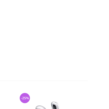
-25%
-40%