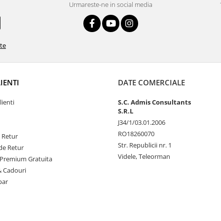
Urmareste-ne in social media
ate
LIENTI
DATE COMERCIALE
lienti
S.C. Admis Consultants
S.R.L
J34/1/03.01.2006
RO18260070
e Retur
Str. Republicii nr. 1
de Retur
Videle, Teleorman
Premium Gratuita
& Cadouri
par