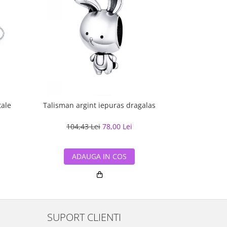
tale
Talisman argint iepuras dragalas
Bratara arg
104,43 Lei
78,00 Lei
de la
575
ADAUGA IN COS
ADA
SUPORT CLIENTI