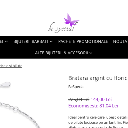
EI
BIJUTERII BARBATI
PACHETE PROMOTIONALE
NOUTA
ALTE BIJUTERII & ACCESORII
icele si bilute
Bratara argint cu floric
BeSpecial
225,04 Lei
144,00 Lei
Economisesti:
81,04
Lei
Ideal pentru cele care iubesc detalii
de bilute lucioase pe un lant fin. F
zilnica sau ca accesoriu de finete.