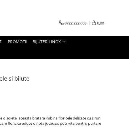
0722 222 608
0,00
TI
PROMOTII
BIJUTERII INOX
ele si bilute
le discrete, aceasta bratara imbina floricele delicate cu siruri
iecare floricica aduce o nota jucausa, potrivita pentru purtare