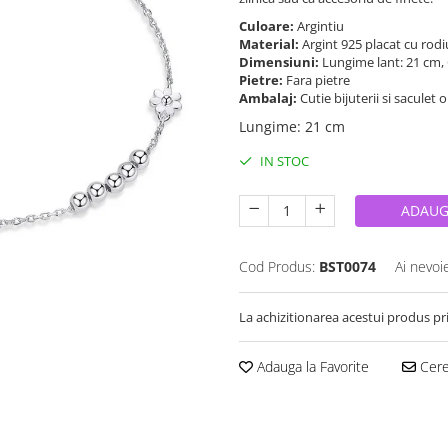
Culoare:
Argintiu
Material:
Argint 925 placat cu rod
Dimensiuni:
Lungime lant: 21 cm,
Pietre:
Fara pietre
Ambalaj:
Cutie bijuterii si saculet 
Lungime
:
21 cm
IN STOC
ADAUG
Cod Produs:
BST0074
Ai nevoi
La achizitionarea acestui produs pr
Adauga la Favorite
Cere 