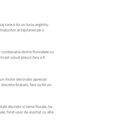
aj care ii da un luciu argintiu
alucitor al bijuteriei pe o
combinatia dintre floricelele cu
trast vizual placut fara a fi
d un motiv decorativ apreciat
discreta bratarii, fara sa fie un
talii discrete si teme florale. Se
ale, fiind usor de asortat cu alte