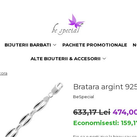
BIJUTERII BARBATI
PACHETE PROMOTIONALE
N
ALTE BIJUTERII & ACCESORII
cora
Bratara argint 92
BeSpecial
633,17 Lei
474,00
Economisesti:
159,
Fie ca o porti ziua la birou sau s