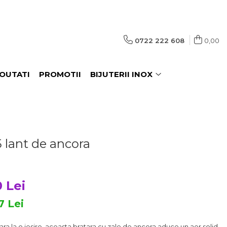
0722 222 608
0,00
OUTATI
PROMOTII
BIJUTERII INOX
5 lant de ancora
 Lei
17
Lei
eara la o iesire, aceasta bratara cu zale de ancora aduce un aer solid