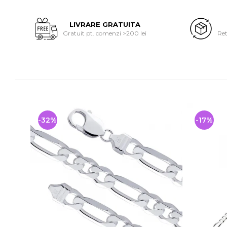
LIVRARE GRATUITA
Gratuit pt. comenzi >200 lei
Ret
-32%
-17%