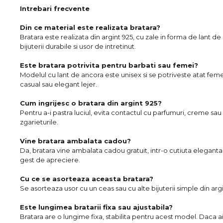
Intrebari frecvente
Din ce material este realizata bratara?
Bratara este realizata din argint 925, cu zale in forma de lant de
bijuterii durabile si usor de intretinut.
Este bratara potrivita pentru barbati sau femei?
Modelul cu lant de ancora este unisex si se potriveste atat femeil
casual sau elegant lejer.
Cum ingrijesc o bratara din argint 925?
Pentru a-i pastra luciul, evita contactul cu parfumuri, creme sau
zgarieturile.
Vine bratara ambalata cadou?
Da, bratara vine ambalata cadou gratuit, intr-o cutiuta eleganta
gest de apreciere.
Cu ce se asorteaza aceasta bratara?
Se asorteaza usor cu un ceas sau cu alte bijuterii simple din argi
Este lungimea bratarii fixa sau ajustabila?
Bratara are o lungime fixa, stabilita pentru acest model. Daca a