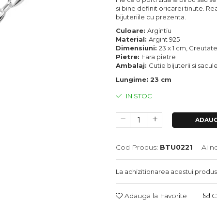
si bine definit oricarei tinute. R
bijuteriile cu prezenta.
Culoare:
Argintiu
Material:
Argint 925
Dimensiuni:
23 x 1 cm, Greutat
Pietre:
Fara pietre
Ambalaj:
Cutie bijuterii si sacu
:
Lungime
23 cm
IN STOC
ADAUG
Cod Produs:
BTU0221
Ai n
La achizitionarea acestui produs
Adauga la Favorite
Ce