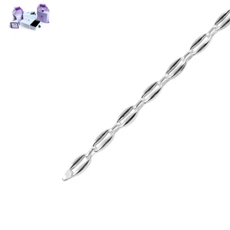
Bijuterii argint cu pietre
Pandantive mireasa
semipretioase
Bijuterii de Lux
Bijuterii argint placat cu aur
Bijuterii gotice si rock
Bijuterii argint cu diverse
Bijuterii Handmade
materiale
Bijuterii fantezie
Bijuterii argint cu murano
Casete si cutii de bijuterii
Bijuterii tungsten
Accesorii Piele
Cadouri
Solutii si lavete de curatare
bijuterii argint