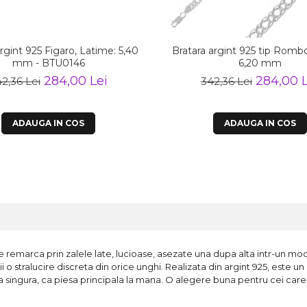
rgint 925 Figaro, Latime: 5,40
Bratara argint 925 tip Romb
mm - BTU0146
6,20 mm
284,00 Lei
284,00 L
2,36 Lei
342,36 Lei
ADAUGA IN COS
ADAUGA IN COS
 se remarca prin zalele late, lucioase, asezate una dupa alta intr-un mo
 o stralucire discreta din orice unghi. Realizata din argint 925, este un 
a singura, ca piesa principala la mana. O alegere buna pentru cei care c