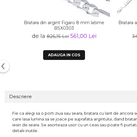
Bratara din argint Figaro 8 mm latime
Bratara a
BSX0303
de la
561,00 Lei
826,15 Lei
34
ADAUGA IN COS
Descriere
Fie ca alegi sa o porti ziua sau seara, bratara cu lant de ancora
care lasa lumina sa se joace pe suprafata argintului, dand bratarii
iesiri de seara. Se asorteaza usor cu un ceas sau poate fi purtat
detalii inutile.