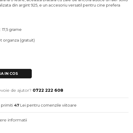
ealizata din argint 925, e un accesoriu versatil pentru cine prefera
e: 17,5 grame
let organza (gratuit)
A IN COS
evoie de ajutor?
0722 222 608
 primiti
47
Lei pentru comenzile viitoare
re informatii