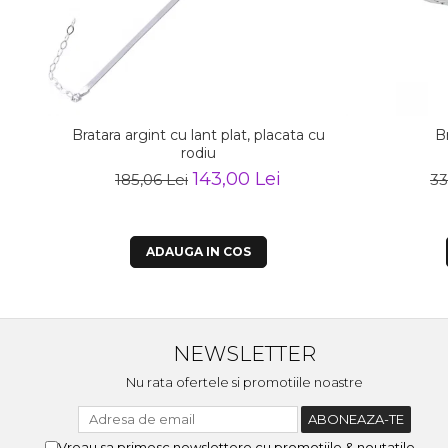
Bratara argint cu lant plat, placata cu
B
rodiu
143,00 Lei
185,06 Lei
33
ADAUGA IN COS
NEWSLETTER
Nu rata ofertele si promotiile noastre
Vreau sa primesc newslettere cu promotiile & noutatile