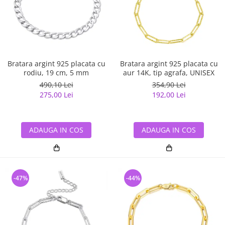
Bijuterii argint cu pietre
Pandantive mireasa
semipretioase
Bijuterii de Lux
Bijuterii argint placat cu aur
Bijuterii gotice si rock
Bijuterii argint cu diverse
Bijuterii Handmade
materiale
Bijuterii fantezie
Bratara argint 925 placata cu
Bratara argint 925 placata cu
Bijuterii argint cu murano
rodiu, 19 cm, 5 mm
aur 14K, tip agrafa, UNISEX
Casete si cutii de bijuterii
490,10 Lei
354,90 Lei
Bijuterii tungsten
275,00 Lei
192,00 Lei
Accesorii Piele
Cadouri
ADAUGA IN COS
ADAUGA IN COS
Solutii si lavete de curatare
bijuterii argint
-47%
-44%