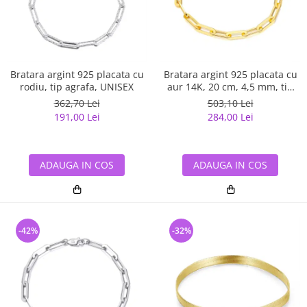
Bratara argint 925 placata cu
Bratara argint 925 placata cu
rodiu, tip agrafa, UNISEX
aur 14K, 20 cm, 4,5 mm, tip
agrafa, UNISEX
362,70 Lei
503,10 Lei
191,00 Lei
284,00 Lei
ADAUGA IN COS
ADAUGA IN COS
-42%
-32%