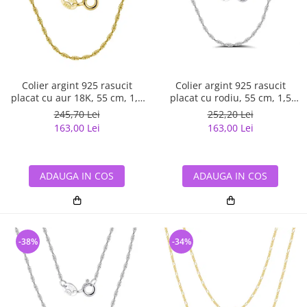
Colier argint 925 rasucit
Colier argint 925 rasucit
placat cu aur 18K, 55 cm, 1,5
placat cu rodiu, 55 cm, 1,5
mm
mm
245,70 Lei
252,20 Lei
163,00 Lei
163,00 Lei
ADAUGA IN COS
ADAUGA IN COS
-38%
-34%