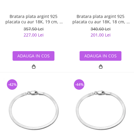
Bratara plata argint 925
Bratara plata argint 925
placata cu aur 18K, 19 cm, 3
placata cu aur 18K, 18 cm, 3
mm, UNISEX
mm, UNISEX
357,50 Lei
340,60 Lei
227,00 Lei
201,00 Lei
ADAUGA IN COS
ADAUGA IN COS
-42%
-44%