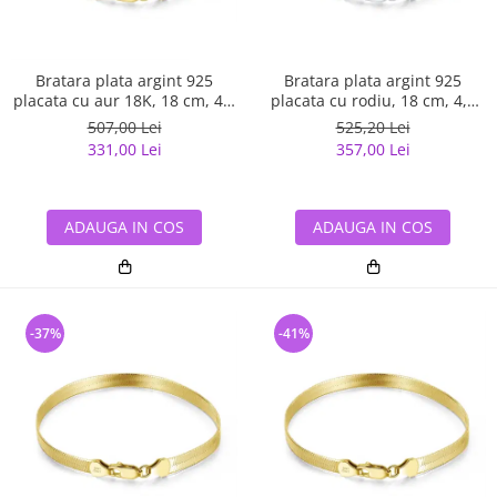
Bratara plata argint 925
Bratara plata argint 925
placata cu aur 18K, 18 cm, 4,5
placata cu rodiu, 18 cm, 4,5
mm, UNISEX
mm, UNISEX
507,00 Lei
525,20 Lei
331,00 Lei
357,00 Lei
ADAUGA IN COS
ADAUGA IN COS
-37%
-41%