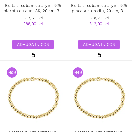
Bratara cubaneza argint 925
Bratara cubaneza argint 925
placata cu aur 18K, 20 cm, 3,6
placata cu rodiu, 20 cm, 3,6
mm, UNISEX
mm, UNISEX
513,50 Lei
518,70 Lei
288,00 Lei
312,00 Lei
ADAUGA IN COS
ADAUGA IN COS
-40%
-44%