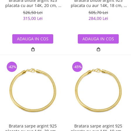
Bratara bilute argint 925
Bratara bilute argint 925
placata cu aur 14K, 20 cm, 4
placata cu aur 14K, 18 cm, 4
mm, UNISEX
mm, UNISEX
526,50 Lei
505,70 Lei
315,00 Lei
284,00 Lei
ADAUGA IN COS
ADAUGA IN COS
-42%
-45%
Bratara sarpe argint 925
Bratara sarpe argint 925