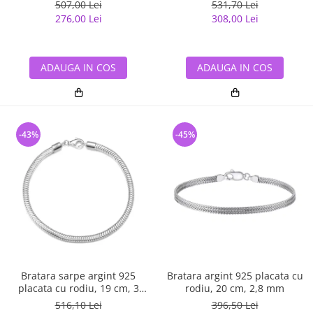
mm, UNISEX
mm, UNISEX
507,00 Lei
531,70 Lei
276,00 Lei
308,00 Lei
ADAUGA IN COS
ADAUGA IN COS
-43%
-45%
Bratara sarpe argint 925
Bratara argint 925 placata cu
placata cu rodiu, 19 cm, 3
rodiu, 20 cm, 2,8 mm
mm, UNISEX
516,10 Lei
396,50 Lei