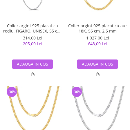
Colier argint 925 placat cu
Colier argint 925 placat cu aur
rodiu, FIGARO, UNISEX, 55 cm,
18K, 55 cm, 2,5 mm
1,7 mm
314,60 Lei
1.027,00 Lei
205,00 Lei
648,00 Lei
ADAUGA IN COS
ADAUGA IN COS
-36%
-36%