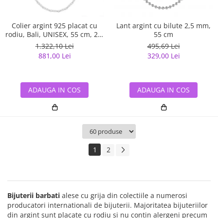
Colier argint 925 placat cu
Lant argint cu bilute 2,5 mm,
rodiu, Bali, UNISEX, 55 cm, 2,5
55 cm
mm
1.322,10 Lei
495,69 Lei
881,00 Lei
329,00 Lei
ADAUGA IN COS
ADAUGA IN COS
1
2
Bijuterii barbati
alese cu grija din colectiile a numerosi
producatori internationali de bijuterii. Majoritatea bijuteriilor
din argint sunt placate cu rodiu si nu contin alergeni precum