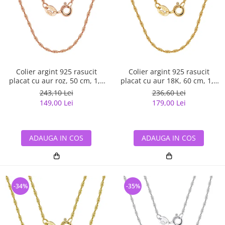
Colier argint 925 rasucit
Colier argint 925 rasucit
placat cu aur roz, 50 cm, 1,5
placat cu aur 18K, 60 cm, 1,5
mm
mm
243,10 Lei
236,60 Lei
149,00 Lei
179,00 Lei
ADAUGA IN COS
ADAUGA IN COS
-34%
-35%