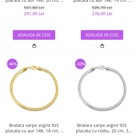
placata cu aur 14K, 20 cm, 3
placata cu aur 14K, 19 cm, 3
mm, UNISEX
mm, UNISEX
501,80 Lei
505,70 Lei
291,00 Lei
276,00 Lei
ADAUGA IN COS
ADAUGA IN COS
-46%
-42%
Bratara sarpe argint 925
Bratara sarpe argint 925
placata cu aur 14K, 18 cm, 3
placata cu rodiu, 20 cm, 3