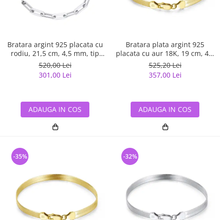
Bratara argint 925 placata cu
Bratara plata argint 925
rodiu, 21,5 cm, 4,5 mm, tip
placata cu aur 18K, 19 cm, 4,5
agrafa, UNISEX
mm, UNISEX
520,00 Lei
525,20 Lei
301,00 Lei
357,00 Lei
ADAUGA IN COS
ADAUGA IN COS
-35%
-32%