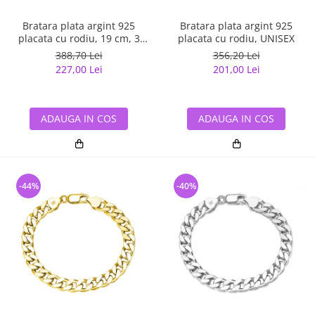
Bratara plata argint 925
Bratara plata argint 925
placata cu rodiu, 19 cm, 3
placata cu rodiu, UNISEX
mm, UNISEX
388,70 Lei
356,20 Lei
227,00 Lei
201,00 Lei
ADAUGA IN COS
ADAUGA IN COS
-44%
-40%