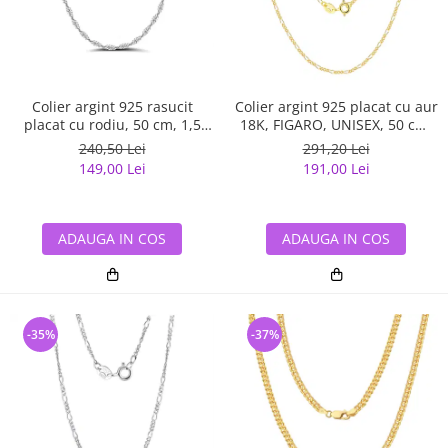
Colier argint 925 rasucit
Colier argint 925 placat cu aur
placat cu rodiu, 50 cm, 1,5
18K, FIGARO, UNISEX, 50 cm,
mm
1,7 mm
240,50 Lei
291,20 Lei
149,00 Lei
191,00 Lei
ADAUGA IN COS
ADAUGA IN COS
-35%
-37%