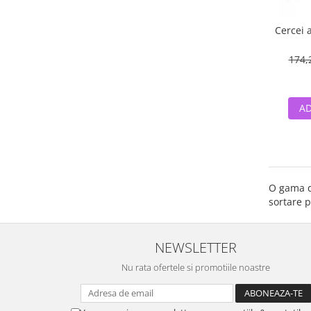
Cercei a
174,
AD
O gama d
sortare p
NEWSLETTER
Nu rata ofertele si promotiile noastre