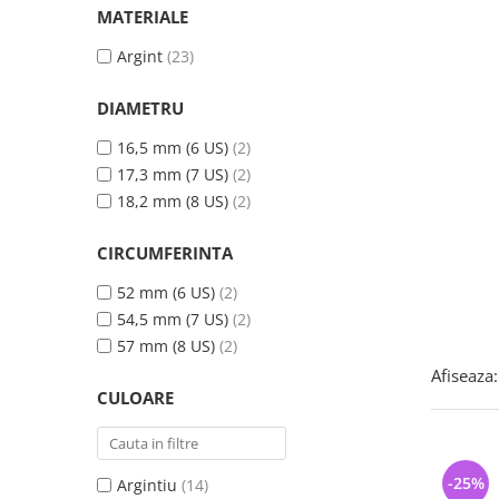
Bijuterii argint cu pietre
Pandantive mireasa
MATERIALE
semipretioase
Bijuterii de Lux
Argint
(23)
Bijuterii argint placat cu aur
Bijuterii gotice si rock
Bijuterii argint cu diverse
Bijuterii Handmade
DIAMETRU
materiale
Bijuterii fantezie
16,5 mm (6 US)
(2)
Bijuterii argint cu murano
Casete si cutii de bijuterii
17,3 mm (7 US)
(2)
18,2 mm (8 US)
(2)
Bijuterii tungsten
Accesorii Piele
CIRCUMFERINTA
Cadouri
52 mm (6 US)
(2)
Solutii si lavete de curatare
54,5 mm (7 US)
(2)
bijuterii argint
57 mm (8 US)
(2)
Afiseaza:
CULOARE
-25%
Argintiu
(14)