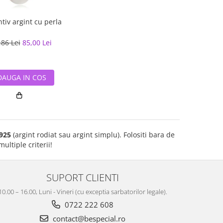
tiv argint cu perla
,86 Lei
85,00 Lei
DAUGA IN COS
 925
(argint rodiat sau argint simplu). Folositi bara de
ultiple criterii!
SUPORT CLIENTI
10.00 – 16.00, Luni - Vineri (cu exceptia sarbatorilor legale).
0722 222 608
contact@bespecial.ro