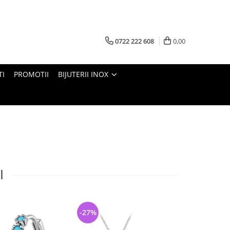
0722 222 608
0,00
TI
PROMOTII
BIJUTERII INOX
I
-27%
-25%