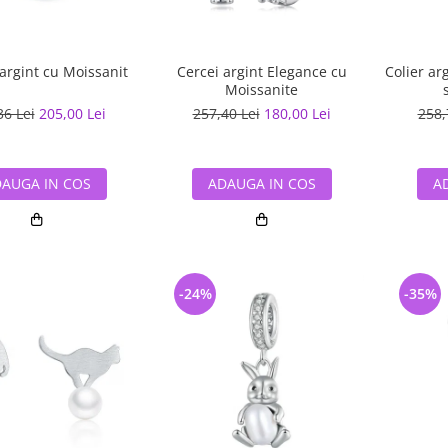
argint cu Moissanit
Cercei argint Elegance cu
Colier ar
Moissanite
36 Lei
205,00 Lei
257,40 Lei
180,00 Lei
258,
AUGA IN COS
ADAUGA IN COS
A
-24%
-35%