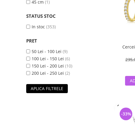
45 cm
(1)
STATUS STOC
In stoc
(353)
PRET
Cercei
50 Lei - 100 Lei
(9)
100 Lei - 150 Lei
(6)
235,
150 Lei - 200 Lei
(10)
200 Lei - 250 Lei
(2)
AD
APLICA FILTRELE
-33%