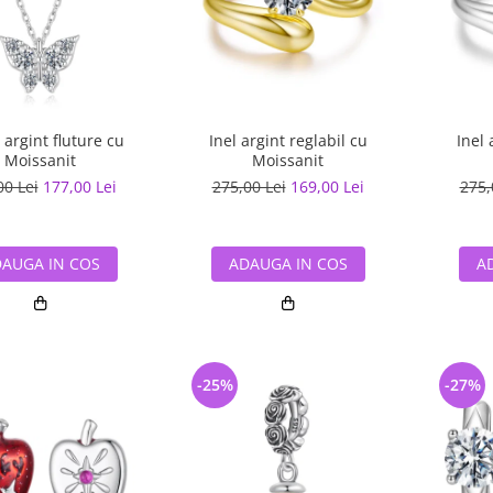
 argint fluture cu
Inel argint reglabil cu
Inel 
Moissanit
Moissanit
00 Lei
177,00 Lei
275,00 Lei
169,00 Lei
275,
AUGA IN COS
ADAUGA IN COS
A
-25%
-27%