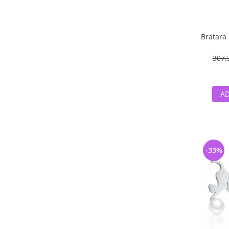
Bratara 
307,
AD
-33%