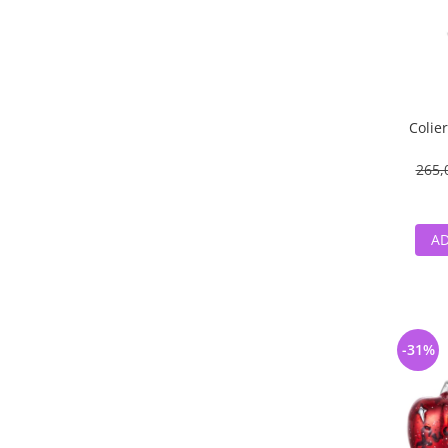
Colier
265,
AD
-31%