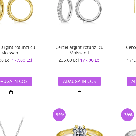
 argint rotunzi cu
Cercei argint rotunzi cu
Cerce
Moissanit
Moissanit
00 Lei
177,00 Lei
235,00 Lei
177,00 Lei
171,
AUGA IN COS
ADAUGA IN COS
A
-39%
-39%