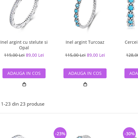
Inel argint cu stelute si
Inel argint Turcoaz
Cercei
Opal
119,00 Lei
89,00 Lei
115,00 Lei
89,00 Lei
128,0
ADAUGA IN COS
ADAUGA IN COS
ADA
1-
23
din
23
produse
-23%
-30%