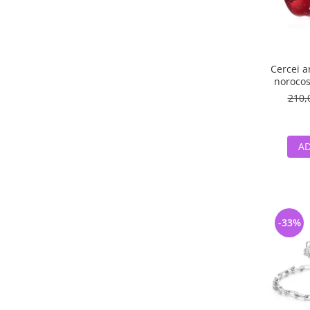
Cercei a
norocos
210,
AD
-33%