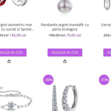
rgint asimetrici mar
Pandantiv argint trandafir cu
Cercei
 cu surub si Spinel
perla ecologica
sintetic
00 Lei
145,00 Lei
100,00 Lei
75,00 Lei
255,
AUGA IN COS
ADAUGA IN COS
A
-30%
-31%