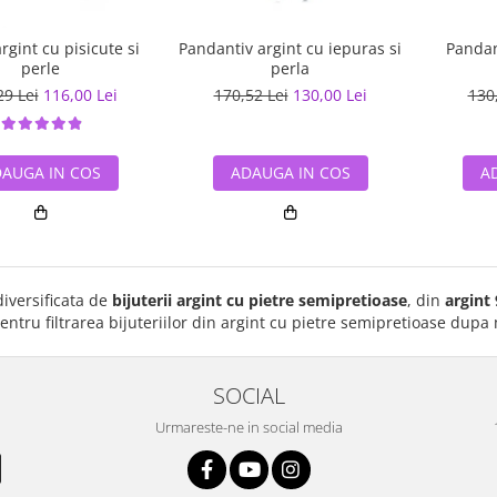
rgint cu pisicute si
Pandantiv argint cu iepuras si
Pandan
perle
perla
29 Lei
116,00 Lei
170,52 Lei
130,00 Lei
130
AUGA IN COS
ADAUGA IN COS
A
iversificata de
bijuterii argint cu pietre semipretioase
, din
argint
entru filtrarea bijuteriilor din argint cu pietre semipretioase dupa m
SOCIAL
Urmareste-ne in social media