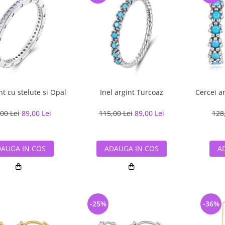
nt cu stelute si Opal
Inel argint Turcoaz
Cercei a
00 Lei
89,00 Lei
115,00 Lei
89,00 Lei
128
AUGA IN COS
ADAUGA IN COS
A
-25%
-36%