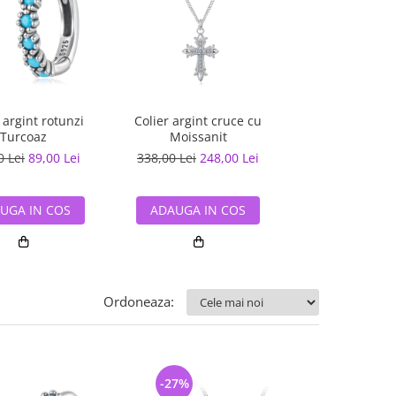
 argint rotunzi
Colier argint cruce cu
Cercei argint r
Turcoaz
Moissanit
Moissani
0 Lei
89,00 Lei
338,00 Lei
248,00 Lei
235,00 Lei
177
UGA IN COS
ADAUGA IN COS
ADAUGA IN
Ordoneaza:
-27%