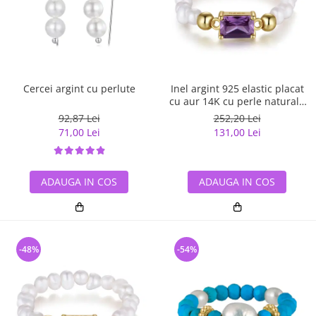
Cercei argint cu perlute
Inel argint 925 elastic placat
cu aur 14K cu perle naturale
si zirconiu
92,87 Lei
252,20 Lei
71,00 Lei
131,00 Lei
ADAUGA IN COS
ADAUGA IN COS
-48%
-54%