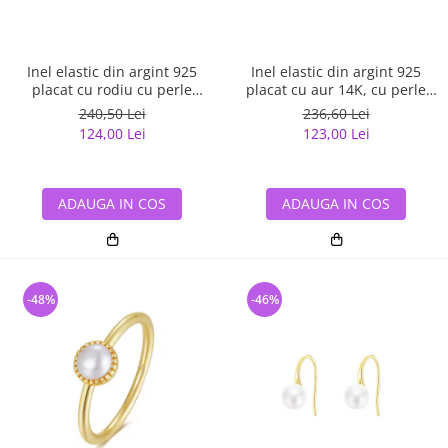
Inel elastic din argint 925
Inel elastic din argint 925
placat cu rodiu cu perle
placat cu aur 14K, cu perle
naturale
naturale
240,50 Lei
236,60 Lei
124,00 Lei
123,00 Lei
ADAUGA IN COS
ADAUGA IN COS
-48%
-46%