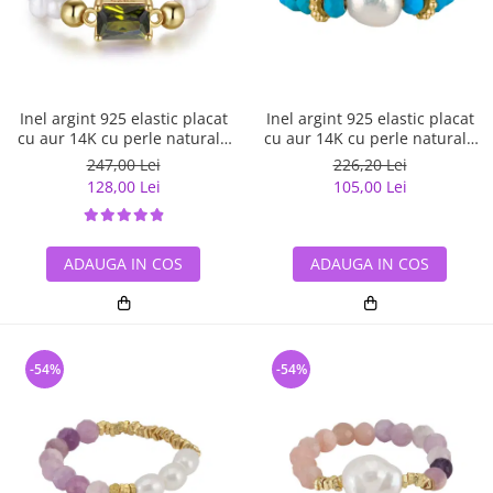
Inel argint 925 elastic placat
Inel argint 925 elastic placat
cu aur 14K cu perle naturale
cu aur 14K cu perle naturale
si zirconiu
si turcoaz natural
247,00 Lei
226,20 Lei
128,00 Lei
105,00 Lei
ADAUGA IN COS
ADAUGA IN COS
-54%
-54%