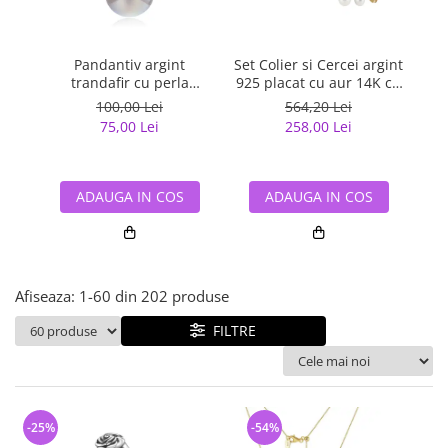
Bijuterii argint cu pietre
Pandantive mireasa
semipretioase
Bijuterii de Lux
Bijuterii argint placat cu aur
Bijuterii gotice si rock
Pandantiv argint
Set Colier si Cercei argint
Set
trandafir cu perla
925 placat cu aur 14K cu
arg
Bijuterii argint cu diverse
Bijuterii Handmade
ecologica
perle naturale
1
materiale
100,00 Lei
564,20 Lei
Bijuterii fantezie
75,00 Lei
258,00 Lei
Bijuterii argint cu murano
Casete si cutii de bijuterii
Bijuterii tungsten
ADAUGA IN COS
ADAUGA IN COS
Accesorii Piele
Cadouri
Solutii si lavete de curatare
Afiseaza:
1-
60
din
202
produse
bijuterii argint
FILTRE
-25%
-54%