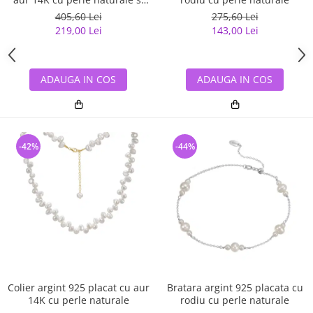
zirconiu
405,60 Lei
275,60 Lei
219,00 Lei
143,00 Lei
ADAUGA IN COS
ADAUGA IN COS
-42%
-44%
Colier argint 925 placat cu aur
Bratara argint 925 placata cu
14K cu perle naturale
rodiu cu perle naturale