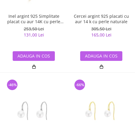
Inel argint 925 Simplitate
Cercei argint 925 placati cu
placat cu aur 14K cu perle
aur 14 k cu perle naturale
naturale
253,50 Lei
305,50 Lei
131,00 Lei
165,00 Lei
ADAUGA IN COS
ADAUGA IN COS
-46%
-66%