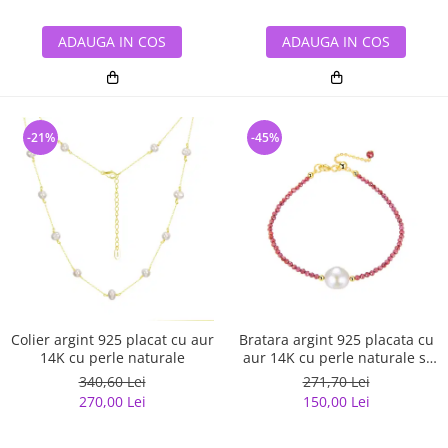
ADAUGA IN COS
ADAUGA IN COS
-21%
-45%
Colier argint 925 placat cu aur
Bratara argint 925 placata cu
14K cu perle naturale
aur 14K cu perle naturale si
granat natural
340,60 Lei
271,70 Lei
270,00 Lei
150,00 Lei