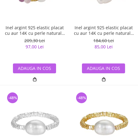
Inel argint 925 elastic placat
Inel argint 925 elastic placat
cu aur 14K cu perle naturale
cu aur 14K cu perle naturale
si mica naturala
si opal si mica naturale
209,30 Lei
184,60 Lei
97,00 Lei
85,00 Lei
ADAUGA IN COS
ADAUGA IN COS
-48%
-48%