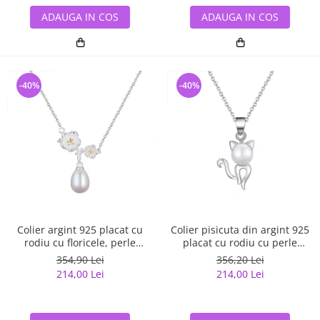
ADAUGA IN COS
ADAUGA IN COS
-40%
-40%
Colier argint 925 placat cu
Colier pisicuta din argint 925
rodiu cu floricele, perle
placat cu rodiu cu perle
naturale si zirconiu
naturale
354,90 Lei
356,20 Lei
214,00 Lei
214,00 Lei