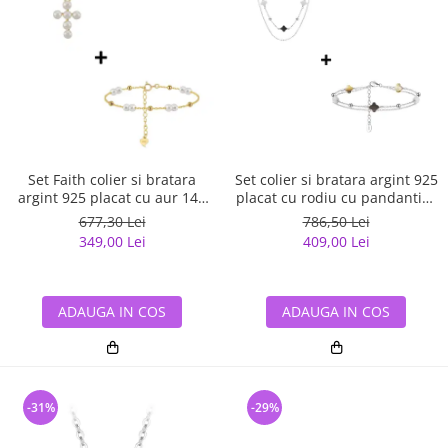
Set colier si bratara argint 925
Set Faith colier si bratara
placat cu rodiu cu pandantive
argint 925 placat cu aur 14K
din sidef Trifoi cu Patru Foi
cu perle naturale
786,50 Lei
677,30 Lei
409,00 Lei
349,00 Lei
ADAUGA IN COS
ADAUGA IN COS
-31%
-29%