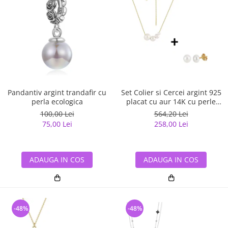
Pandantiv argint trandafir cu
Set Colier si Cercei argint 925
perla ecologica
placat cu aur 14K cu perle
naturale
100,00 Lei
564,20 Lei
75,00 Lei
258,00 Lei
ADAUGA IN COS
ADAUGA IN COS
-48%
-48%