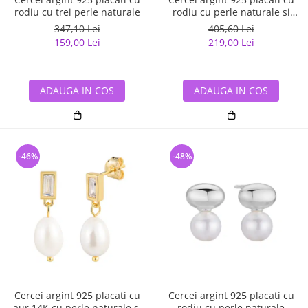
rodiu cu trei perle naturale
rodiu cu perle naturale si
zirconiu
347,10 Lei
405,60 Lei
159,00 Lei
219,00 Lei
ADAUGA IN COS
ADAUGA IN COS
-46%
-48%
Cercei argint 925 placati cu
Cercei argint 925 placati cu
aur 14K cu perle naturale si
rodiu cu perle naturale