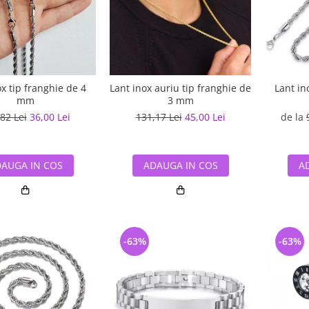
ox tip franghie de 4
Lant inox auriu tip franghie de
Lant in
mm
3 mm
82 Lei
36,00 Lei
131,17 Lei
45,00 Lei
de la
AUGA IN COS
ADAUGA IN COS
A
-63%
-63%