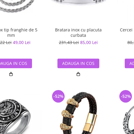
ox tip franghie de 5
Bratara inox cu placuta
Cercei 
mm
curbata
22 Lei
49,00 Lei
231,43 Lei
85,00 Lei
80,
AUGA IN COS
ADAUGA IN COS
A
-52%
-52%