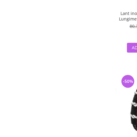
Lant ino
Lungime 
80,
AD
-50%