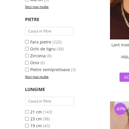
Vezi mai multe
PIETRE
Fara pietre
(220)
Lant ino
Ochi de tigru
(38)
Zirconia
(8)
192,
Onix
(6)
Pietre semipretioase
(3)
Vezi mai multe
AD
LUNGIME
-67%
21 cm
(143)
23 cm
(98)
19 cm
(43)