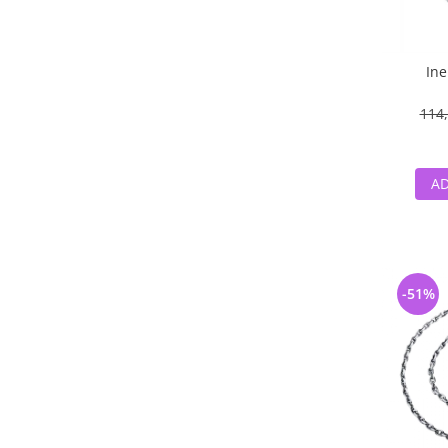
Ine
114,
AD
-51%