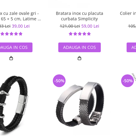
x cu zale ovale gri -
Bratara inox cu placuta
Colier 
65 + 5 cm, Latime 4
curbata Simplicity
mm
33 Lei
39,00 Lei
121,00 Lei
59,00 Lei
105
AUGA IN COS
ADAUGA IN COS
A
-50%
-50%