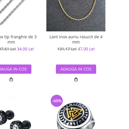
ox tip franghie de 3
Lant inox auriu rasucit de 4
mm
mm
97,61 Lei
34,00 Lei
131,17 Lei
47,00 Lei
DAUGA IN COS
ADAUGA IN COS
-60%