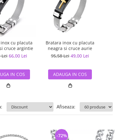
Bratara reglabil
 inox cu placuta
Bratara inox cu placuta
cu placuta n
i cruce argintie
neagra si cruce aurie
78,29 Lei
60,
 Lei
66,00 Lei
95,58 Lei
49,00 Lei
ADAUGA IN
UGA IN COS
ADAUGA IN COS
:
Afiseaza:
-72%