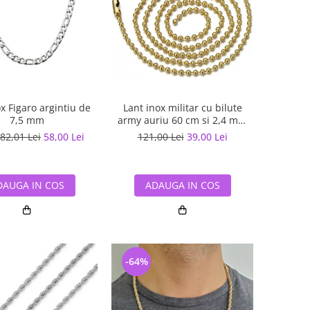
x Figaro argintiu de
Lant inox militar cu bilute
7,5 mm
army auriu 60 cm si 2,4 mm
grosime
82,01 Lei
58,00 Lei
121,00 Lei
39,00 Lei
DAUGA IN COS
ADAUGA IN COS
-64%