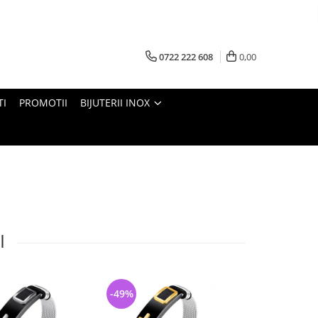
0722 222 608
0,00
TI
PROMOTII
BIJUTERII INOX
I
-49%
-23%