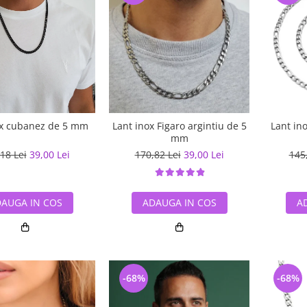
ox cubanez de 5 mm
Lant inox Figaro argintiu de 5
Lant ino
mm
18 Lei
39,00 Lei
170,82 Lei
39,00 Lei
145
AUGA IN COS
ADAUGA IN COS
A
-68%
-68%