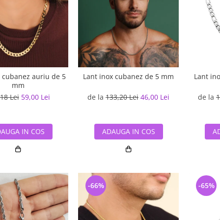
Lant ino
x cubanez auriu de 5
Lant inox cubanez de 5 mm
mm
de la
1
18 Lei
59,00 Lei
de la
133,20 Lei
46,00 Lei
A
AUGA IN COS
ADAUGA IN COS
-66%
-65%