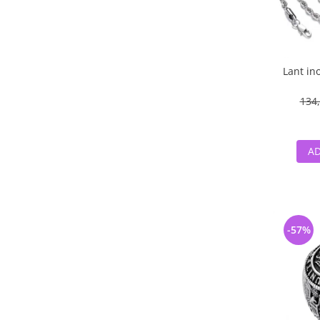
Lant in
134,
AD
-57%