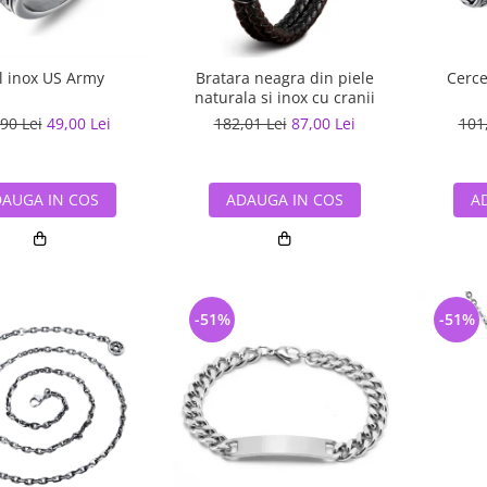
l inox US Army
Bratara neagra din piele
Cerce
naturala si inox cu cranii
90 Lei
49,00 Lei
182,01 Lei
87,00 Lei
101
AUGA IN COS
ADAUGA IN COS
A
-51%
-51%