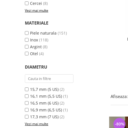
Bijuterii argint cu pietre
Pandantive mireasa
Cercei
(8)
semipretioase
Bijuterii de Lux
Vezi mai multe
Bijuterii argint placat cu aur
Bijuterii gotice si rock
MATERIALE
Bijuterii argint cu diverse
Bijuterii Handmade
materiale
Piele naturala
(151)
Bijuterii fantezie
Bijuterii argint cu murano
Inox
(118)
Casete si cutii de bijuterii
Argint
(8)
Bijuterii tungsten
Otel
(4)
Accesorii Piele
DIAMETRU
Cadouri
Solutii si lavete de curatare
bijuterii argint
15,7 mm (5 US)
(2)
16,1 mm (5,5 US)
(1)
Afiseaza:
16,5 mm (6 US)
(2)
16,9 mm (6,5 US)
(1)
17,3 mm (7 US)
(2)
-80%
Vezi mai multe