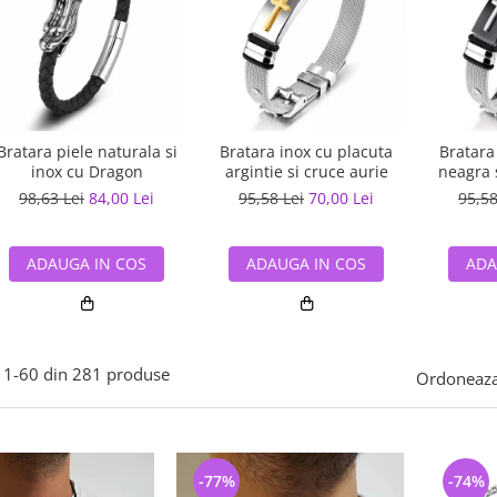
Bratara piele naturala si
Bratara inox cu placuta
Bratara
inox cu Dragon
argintie si cruce aurie
neagra s
98,63 Lei
84,00 Lei
95,58 Lei
70,00 Lei
95,58
ADAUGA IN COS
ADAUGA IN COS
ADA
1-
60
din
281
produse
Ordoneaza
-77%
-74%