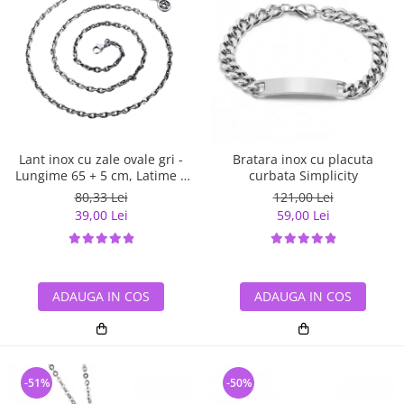
Lant inox cu zale ovale gri -
Bratara inox cu placuta
Lungime 65 + 5 cm, Latime 4
curbata Simplicity
mm
80,33 Lei
121,00 Lei
39,00 Lei
59,00 Lei
ADAUGA IN COS
ADAUGA IN COS
-51%
-50%