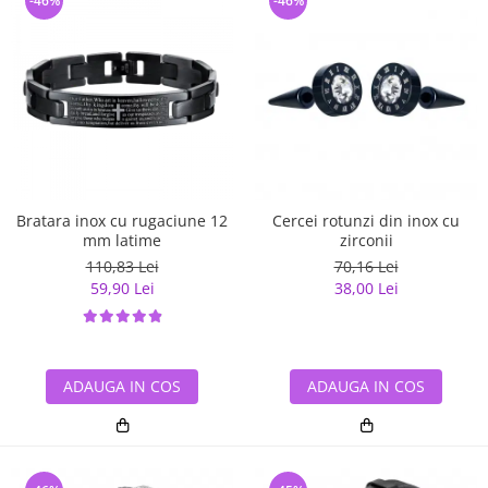
-46%
-46%
Bratara inox cu rugaciune 12
Cercei rotunzi din inox cu
mm latime
zirconii
110,83 Lei
70,16 Lei
59,90 Lei
38,00 Lei
ADAUGA IN COS
ADAUGA IN COS