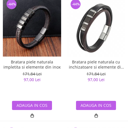
-44%
-44%
Bratara piele naturala
Bratara piele naturala cu
impletita si elemente din inox
inchizatoare si elemente din
inox
171,84 Lei
171,84 Lei
97,00 Lei
97,00 Lei
ADAUGA IN COS
ADAUGA IN COS