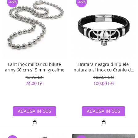
-45%
-45%
Lant inox militar cu bilute
Bratara neagra din piele
army 60 cm si 5 mm grosime
naturala si inox cu Craniu de
Viking
43,72 Lei
182,01 Lei
24,00 Lei
100,00 Lei
ADAUGA IN COS
ADAUGA IN COS