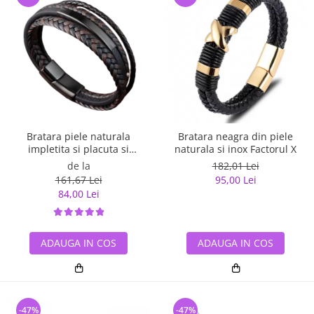
Bratara piele naturala
Bratara neagra din piele
impletita si placuta si
naturala si inox Factorul X
inchizatoare din inox
de la
182,01 Lei
161,67 Lei
95,00 Lei
84,00 Lei
ADAUGA IN COS
ADAUGA IN COS
-47%
-47%