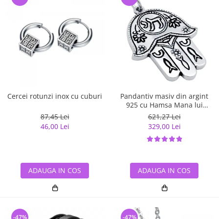
Cercei rotunzi inox cu cuburi
Pandantiv masiv din argint
925 cu Hamsa Mana lui
Fatima
87,45 Lei
621,27 Lei
46,00 Lei
329,00 Lei
ADAUGA IN COS
ADAUGA IN COS
-47%
-47%