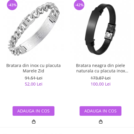
-43%
-42%
Bratara din inox cu placuta
Bratara neagra din piele
Marele Zid
naturala cu placuta inox
negru
91,51 Lei
173,87 Lei
52,00 Lei
100,00 Lei
ADAUGA IN COS
ADAUGA IN COS