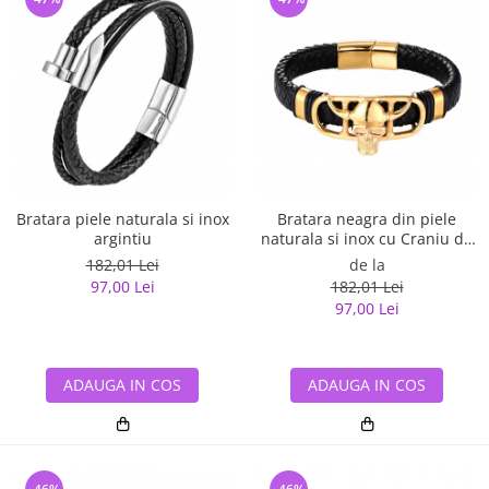
Bratara piele naturala si inox
Bratara neagra din piele
argintiu
naturala si inox cu Craniu de
Viking
182,01 Lei
de la
97,00 Lei
182,01 Lei
97,00 Lei
ADAUGA IN COS
ADAUGA IN COS