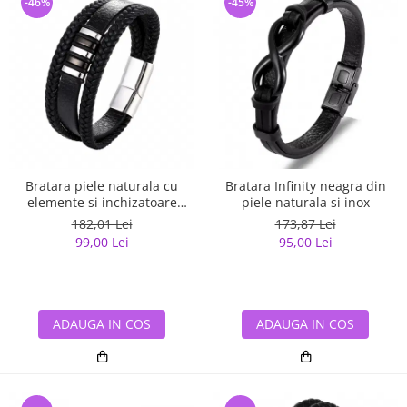
-46%
-45%
Bratara piele naturala cu
Bratara Infinity neagra din
elemente si inchizatoare
piele naturala si inox
argintii din inox
182,01 Lei
173,87 Lei
99,00 Lei
95,00 Lei
ADAUGA IN COS
ADAUGA IN COS