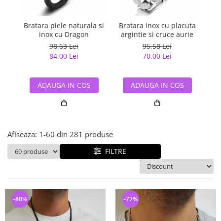
Bijuterii argint cu pietre
Pandantive mireasa
semipretioase
Bijuterii de Lux
Bijuterii argint placat cu aur
Bratara piele naturala si
Bratara inox cu placuta
Br
Bijuterii gotice si rock
inox cu Dragon
argintie si cruce aurie
nea
Bijuterii argint cu diverse
Bijuterii Handmade
98,63 Lei
95,58 Lei
materiale
84,00 Lei
70,00 Lei
Bijuterii fantezie
Bijuterii argint cu murano
Casete si cutii de bijuterii
ADAUGA IN COS
ADAUGA IN COS
Bijuterii tungsten
Accesorii Piele
Cadouri
Afiseaza:
1-
60
din
281
produse
Solutii si lavete de curatare
bijuterii argint
FILTRE
-80%
-77%