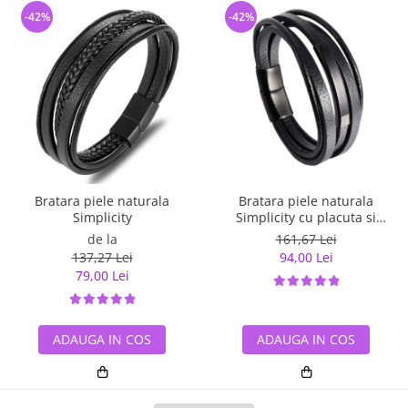
-42%
-42%
Bratara piele naturala
Bratara piele naturala
Simplicity
Simplicity cu placuta si
inchizatoare din inox
de la
161,67 Lei
137,27 Lei
94,00 Lei
79,00 Lei
ADAUGA IN COS
ADAUGA IN COS