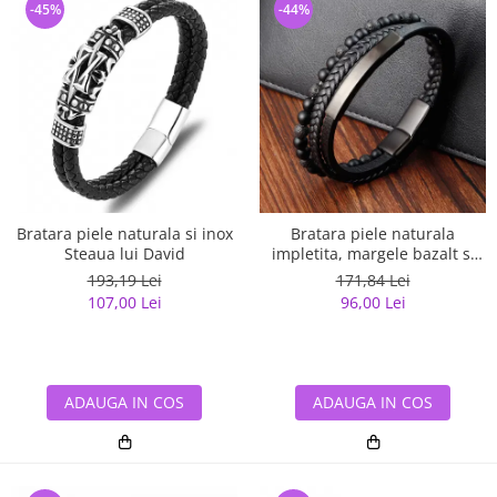
-45%
-44%
Bratara piele naturala si inox
Bratara piele naturala
Steaua lui David
impletita, margele bazalt si
elemente din inox
193,19 Lei
171,84 Lei
107,00 Lei
96,00 Lei
ADAUGA IN COS
ADAUGA IN COS