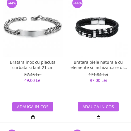
-44%
-44%
Bratara inox cu placuta
Bratara piele naturala cu
curbata si lant 21 cm
elemente si inchizatoare din
inox
87,45 Lei
171,84 Lei
49,00 Lei
97,00 Lei
ADAUGA IN COS
ADAUGA IN COS