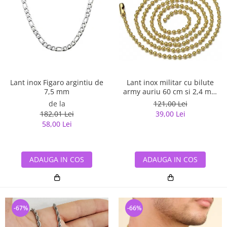
Lant inox Figaro argintiu de
Lant inox militar cu bilute
7,5 mm
army auriu 60 cm si 2,4 mm
grosime
de la
121,00 Lei
182,01 Lei
39,00 Lei
58,00 Lei
ADAUGA IN COS
ADAUGA IN COS
-67%
-66%