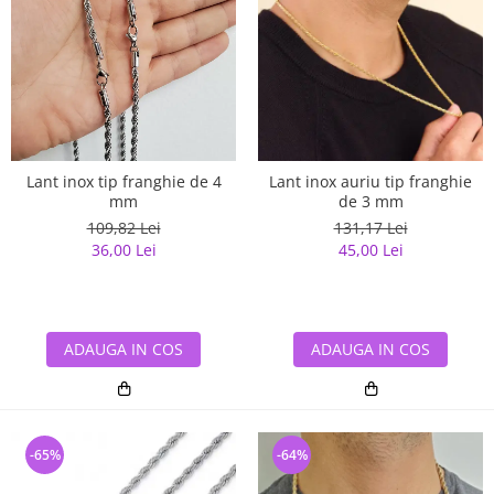
Lant inox tip franghie de 4
Lant inox auriu tip franghie
mm
de 3 mm
109,82 Lei
131,17 Lei
36,00 Lei
45,00 Lei
ADAUGA IN COS
ADAUGA IN COS
-65%
-64%