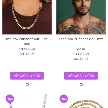
Lant inox cubanez auriu de 5
Lant inox cubanez de 5 mm
mm
192,18 Lei
de la
59,00 Lei
133,20 Lei
46,00 Lei
ADAUGA IN COS
ADAUGA IN COS
-68%
-68%