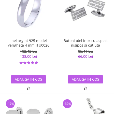
Inel argint 925 model
Butoni otel inox cu aspect
verigheta 4 mm ITU0026
nisipos si cutiuta
182,42 Lei
85,41 Lei
138,00 Lei
66,00 Lei
ADAUGA IN COS
ADAUGA IN COS
-17%
-32%