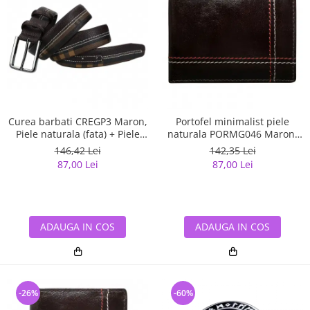
Curea barbati CREGP3 Maron,
Portofel minimalist piele
Piele naturala (fata) + Piele
naturala PORMG046 Maron,
ecologica (spate)
cu portcard detasabil
146,42 Lei
142,35 Lei
87,00 Lei
87,00 Lei
ADAUGA IN COS
ADAUGA IN COS
-26%
-60%