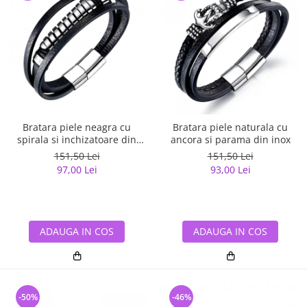
Bratara piele neagra cu
Bratara piele naturala cu
spirala si inchizatoare din
ancora si parama din inox
inox
151,50 Lei
151,50 Lei
97,00 Lei
93,00 Lei
ADAUGA IN COS
ADAUGA IN COS
-50%
-46%