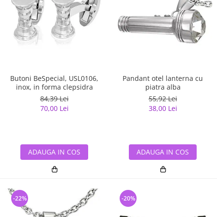
Butoni BeSpecial, USL0106,
Pandant otel lanterna cu
inox, in forma clepsidra
piatra alba
84,39 Lei
55,92 Lei
70,00 Lei
38,00 Lei
ADAUGA IN COS
ADAUGA IN COS
-22%
-20%