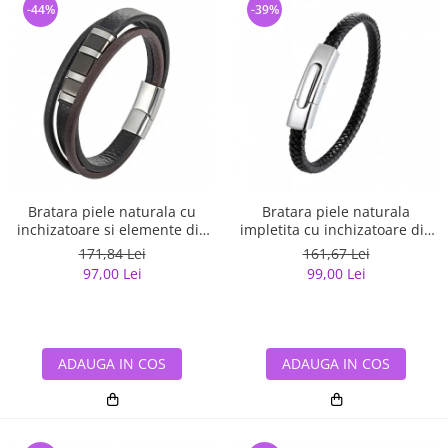
-44%
-39%
Bratara piele naturala cu
Bratara piele naturala
inchizatoare si elemente din
impletita cu inchizatoare din
inox
inox
171,84 Lei
161,67 Lei
97,00 Lei
99,00 Lei
ADAUGA IN COS
ADAUGA IN COS