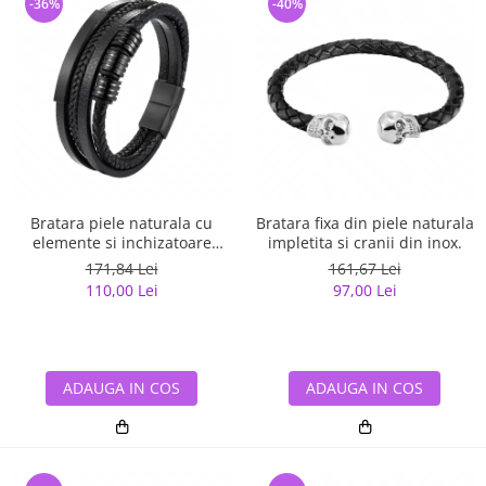
-36%
-40%
Bratara piele naturala cu
Bratara fixa din piele naturala
elemente si inchizatoare
impletita si cranii din inox.
negre din inox
171,84 Lei
161,67 Lei
110,00 Lei
97,00 Lei
ADAUGA IN COS
ADAUGA IN COS