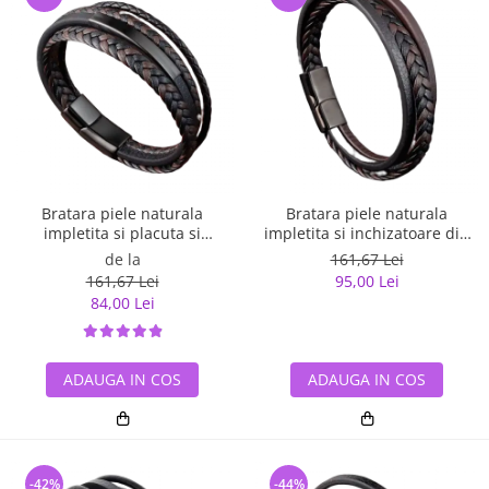
Bratara piele naturala
Bratara piele naturala
impletita si placuta si
impletita si inchizatoare din
inchizatoare din inox
inox
de la
161,67 Lei
161,67 Lei
95,00 Lei
84,00 Lei
ADAUGA IN COS
ADAUGA IN COS
-42%
-44%