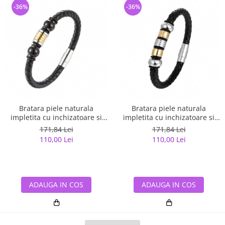
-36%
-36%
Bratara piele naturala
Bratara piele naturala
impletita cu inchizatoare si
impletita cu inchizatoare si
elemente din inox
elemente din inox
171,84 Lei
171,84 Lei
110,00 Lei
110,00 Lei
ADAUGA IN COS
ADAUGA IN COS