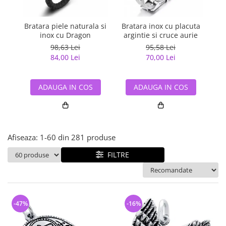
Bijuterii argint cu pietre
Pandantive mireasa
semipretioase
Bijuterii de Lux
Bijuterii argint placat cu aur
Bratara piele naturala si
Bratara inox cu placuta
Br
Bijuterii gotice si rock
inox cu Dragon
argintie si cruce aurie
nea
Bijuterii argint cu diverse
Bijuterii Handmade
98,63 Lei
95,58 Lei
materiale
84,00 Lei
70,00 Lei
Bijuterii fantezie
Bijuterii argint cu murano
Casete si cutii de bijuterii
ADAUGA IN COS
ADAUGA IN COS
Bijuterii tungsten
Accesorii Piele
Cadouri
Afiseaza:
1-
60
din
281
produse
Solutii si lavete de curatare
bijuterii argint
FILTRE
-47%
-16%