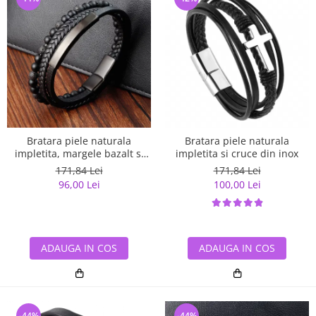
Bratara piele naturala
Bratara piele naturala
impletita, margele bazalt si
impletita si cruce din inox
elemente din inox
171,84 Lei
171,84 Lei
96,00 Lei
100,00 Lei
ADAUGA IN COS
ADAUGA IN COS
-44%
-44%