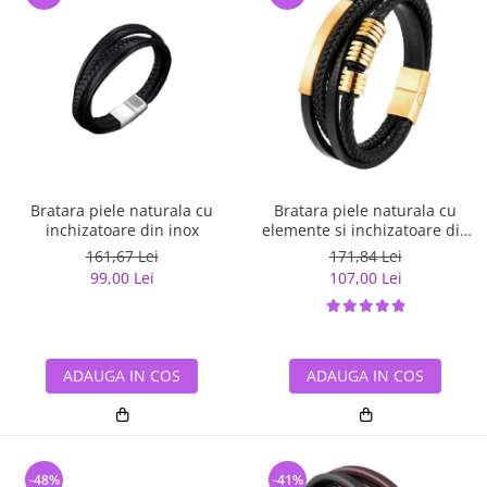
Bratara piele naturala cu
Bratara piele naturala cu
inchizatoare din inox
elemente si inchizatoare din
inox auriu
161,67 Lei
171,84 Lei
99,00 Lei
107,00 Lei
ADAUGA IN COS
ADAUGA IN COS
-48%
-41%