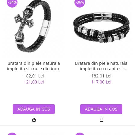
-34%
-36%
Bratara din piele naturala
Bratara din piele naturala
impletita si cruce din inox.
impletita cu craniu si
elemente din inox.
182,01 Lei
182,01 Lei
121,00 Lei
117,00 Lei
ADAUGA IN COS
ADAUGA IN COS