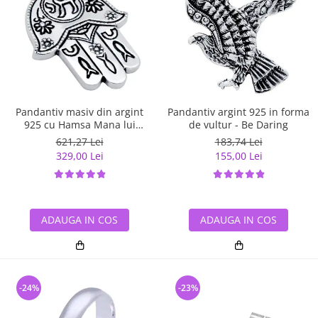
Pandantiv masiv din argint
Pandantiv argint 925 in forma
925 cu Hamsa Mana lui
de vultur - Be Daring
Fatima
621,27 Lei
183,74 Lei
329,00 Lei
155,00 Lei
ADAUGA IN COS
ADAUGA IN COS
-24%
-23%