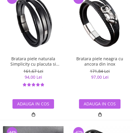
Bratara piele naturala
Bratara piele neagra cu
Simplicity cu placuta si
ancora din inox
inchizatoare din inox
161,67 Lei
171,84 Lei
94,00 Lei
97,00 Lei
ADAUGA IN COS
ADAUGA IN COS
-44%
-42%