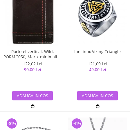
Portofel vertical, Wild,
Inel inox Viking Triangle
PORMG050, Maro, minimalist,
din piele naturala
122,02 Lei
121,00 Lei
90,00 Lei
49,00 Lei
ADAUGA IN COS
ADAUGA IN COS
-51%
-41%