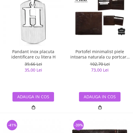
Pandant inox placuta
Portofel minimalist piele
identificare cu litera H
intoarsa naturala cu portcard
detasabil Wild PORM202
39,66 Lei
102,70 Lei
Maron
35,00 Lei
73,00 Lei
ADAUGA IN COS
ADAUGA IN COS
-41%
-39%