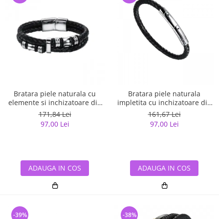
Bratara piele naturala cu
Bratara piele naturala
elemente si inchizatoare din
impletita cu inchizatoare din
inox
inox
171,84 Lei
161,67 Lei
97,00 Lei
97,00 Lei
ADAUGA IN COS
ADAUGA IN COS
-39%
-38%