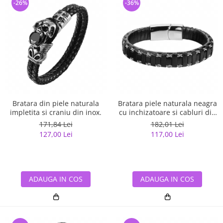
-26%
-36%
Bratara din piele naturala
Bratara piele naturala neagra
impletita si craniu din inox.
cu inchizatoare si cabluri din
inox
171,84 Lei
182,01 Lei
127,00 Lei
117,00 Lei
ADAUGA IN COS
ADAUGA IN COS