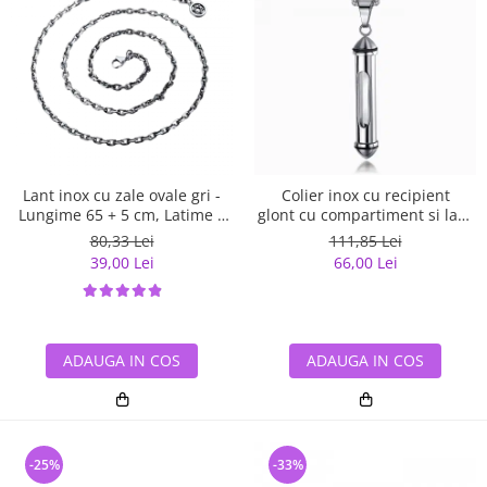
Lant inox cu zale ovale gri -
Colier inox cu recipient
Lungime 65 + 5 cm, Latime 4
glont cu compartiment si lant
mm
3 x 55 cm
80,33 Lei
111,85 Lei
39,00 Lei
66,00 Lei
ADAUGA IN COS
ADAUGA IN COS
-25%
-33%