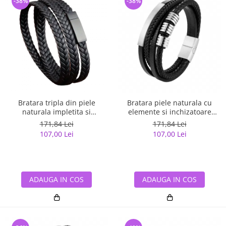
-38%
-38%
Bratara tripla din piele
Bratara piele naturala cu
naturala impletita si
elemente si inchizatoare
inchizatoare din inox
argintii din inox
171,84 Lei
171,84 Lei
107,00 Lei
107,00 Lei
ADAUGA IN COS
ADAUGA IN COS