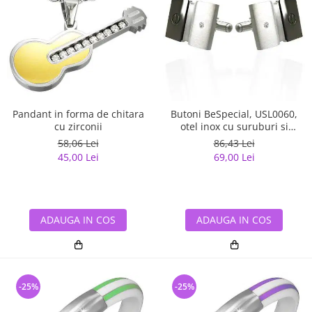
Pandant in forma de chitara
Butoni BeSpecial, USL0060,
cu zirconii
otel inox cu suruburi si
zirconii
58,06 Lei
86,43 Lei
45,00 Lei
69,00 Lei
ADAUGA IN COS
ADAUGA IN COS
-25%
-25%