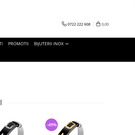
0722 222 608
0,00
TI
PROMOTII
BIJUTERII INOX
I
-49%
-23%