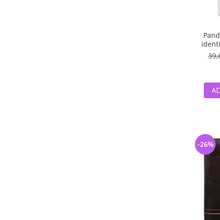
Pand
identi
39,
AD
-26%