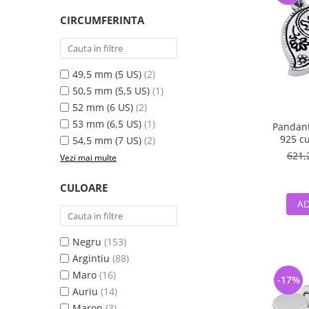
CIRCUMFERINTA
49,5 mm (5 US)
(2)
50,5 mm (5,5 US)
(1)
52 mm (6 US)
(2)
53 mm (6,5 US)
(1)
Pandant
925 c
54,5 mm (7 US)
(2)
621,
Vezi mai multe
CULOARE
AD
Negru
(153)
Argintiu
(88)
Maro
(16)
-17%
Auriu
(14)
Maron
(3)