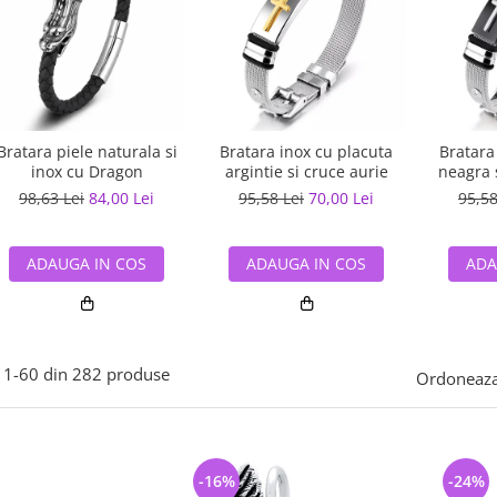
Bratara piele naturala si
Bratara inox cu placuta
Bratara
inox cu Dragon
argintie si cruce aurie
neagra s
98,63 Lei
84,00 Lei
95,58 Lei
70,00 Lei
95,58
ADAUGA IN COS
ADAUGA IN COS
ADA
1-
60
din
282
produse
Ordoneaza
-16%
-24%