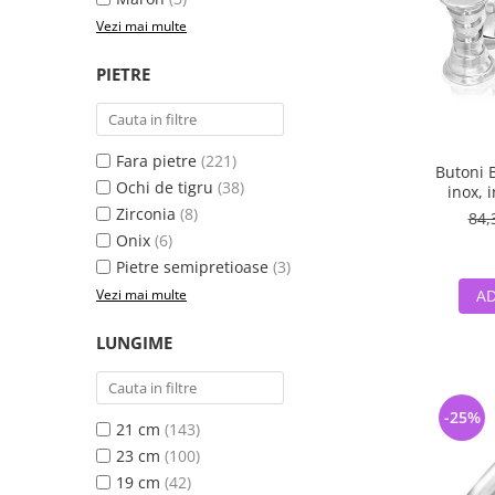
Vezi mai multe
PIETRE
Fara pietre
(221)
Butoni 
Ochi de tigru
(38)
inox, 
Zirconia
(8)
84,
Onix
(6)
Pietre semipretioase
(3)
AD
Vezi mai multe
LUNGIME
-25%
21 cm
(143)
23 cm
(100)
19 cm
(42)