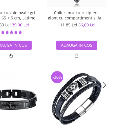
x cu zale ovale gri -
Colier inox cu recipient
65 + 5 cm, Latime 4
glont cu compartiment si lant
mm
3 x 55 cm
33 Lei
39,00 Lei
111,85 Lei
66,00 Lei
DAUGA IN COS
ADAUGA IN COS
-36%