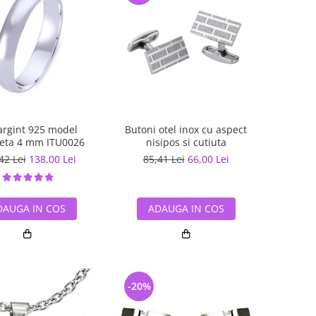
 argint 925 model
Butoni otel inox cu aspect
heta 4 mm ITU0026
nisipos si cutiuta
42 Lei
138,00 Lei
85,41 Lei
66,00 Lei
DAUGA IN COS
ADAUGA IN COS
-20%