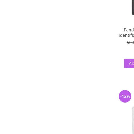
Pand
identif
50,
AD
-12%