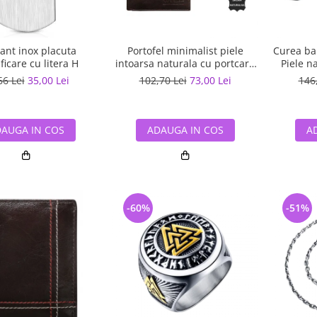
ant inox placuta
Portofel minimalist piele
Curea ba
ficare cu litera H
intoarsa naturala cu portcard
Piele na
detasabil Wild PORM202
ec
66 Lei
35,00 Lei
102,70 Lei
73,00 Lei
146
Maron
AUGA IN COS
ADAUGA IN COS
A
-60%
-51%