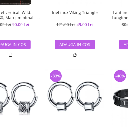
el vertical, Wild,
Inel inox Viking Triangle
Lant ino
, Maro, minimalist,
Lungime 
 piele naturala
02 Lei
90,00 Lei
121,00 Lei
49,00 Lei
80,
AUGA IN COS
ADAUGA IN COS
A
-33%
-46%