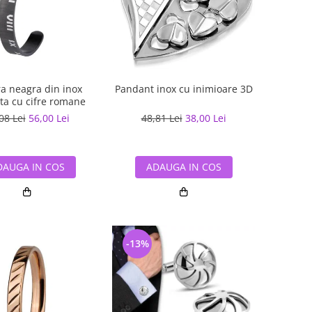
ra neagra din inox
Pandant inox cu inimioare 3D
ta cu cifre romane
08 Lei
56,00 Lei
48,81 Lei
38,00 Lei
DAUGA IN COS
ADAUGA IN COS
-13%