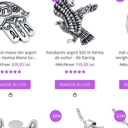
iv masiv din argint
Pandantiv argint 925 in forma
Inel
u Hamsa Mana lui
de vultur - Be Daring
verig
Fatima
27 Lei
329,00 Lei
183,74 Lei
155,00 Lei
182,
AUGA IN COS
ADAUGA IN COS
A
-32%
-22%