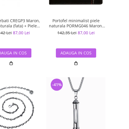
rbati CREGP3 Maron,
Portofel minimalist piele
turala (fata) + Piele
naturala PORMG046 Maron,
ologica (spate)
cu portcard detasabil
,42 Lei
87,00 Lei
142,35 Lei
87,00 Lei
DAUGA IN COS
ADAUGA IN COS
-41%