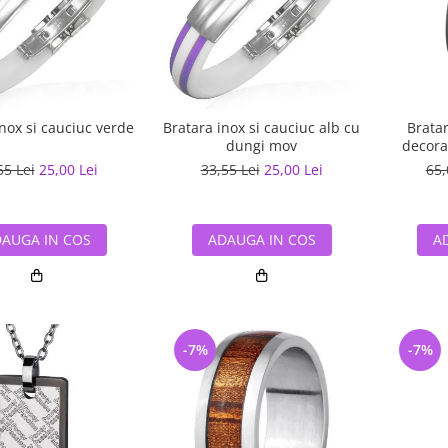
nox si cauciuc verde
Bratara inox si cauciuc alb cu
Brata
dungi mov
decora
55 Lei
25,00 Lei
33,55 Lei
25,00 Lei
65,
AUGA IN COS
ADAUGA IN COS
A
-7%
-7%