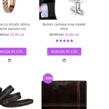
ox cu striatii oblice
Butoni camasa inox model
area aurului roz
elice
59 Lei
33,00 Lei
59,99 Lei
52,00 Lei
DAUGA IN COS
ADAUGA IN COS
-39%