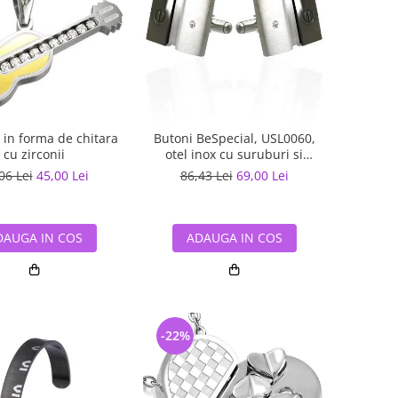
in forma de chitara
Butoni BeSpecial, USL0060,
cu zirconii
otel inox cu suruburi si
zirconii
06 Lei
45,00 Lei
86,43 Lei
69,00 Lei
DAUGA IN COS
ADAUGA IN COS
-22%