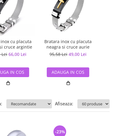
Bratara reglabil
 inox cu placuta
Bratara inox cu placuta
cu placuta n
i cruce argintie
neagra si cruce aurie
78,29 Lei
60,
 Lei
66,00 Lei
95,58 Lei
49,00 Lei
ADAUGA IN
UGA IN COS
ADAUGA IN COS
:
Afiseaza:
-23%