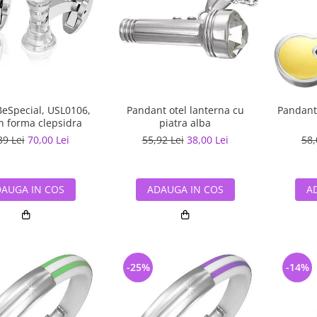
BeSpecial, USL0106,
Pandant otel lanterna cu
Pandant 
in forma clepsidra
piatra alba
39 Lei
70,00 Lei
55,92 Lei
38,00 Lei
58,
AUGA IN COS
ADAUGA IN COS
A
-25%
-14%