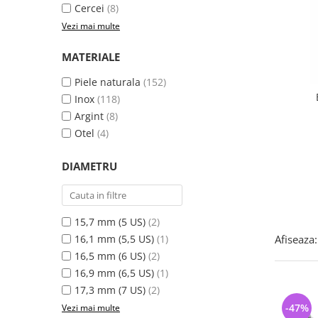
Bijuterii argint cu pietre
Pandantive mireasa
Cercei
(8)
semipretioase
Bijuterii de Lux
Vezi mai multe
Bijuterii argint placat cu aur
Bijuterii gotice si rock
MATERIALE
Bijuterii argint cu diverse
Bijuterii Handmade
materiale
Piele naturala
(152)
Bijuterii fantezie
Bijuterii argint cu murano
Inox
(118)
Casete si cutii de bijuterii
Argint
(8)
Bijuterii tungsten
Otel
(4)
Accesorii Piele
DIAMETRU
Cadouri
Solutii si lavete de curatare
bijuterii argint
15,7 mm (5 US)
(2)
16,1 mm (5,5 US)
(1)
Afiseaza:
16,5 mm (6 US)
(2)
16,9 mm (6,5 US)
(1)
17,3 mm (7 US)
(2)
-47%
Vezi mai multe