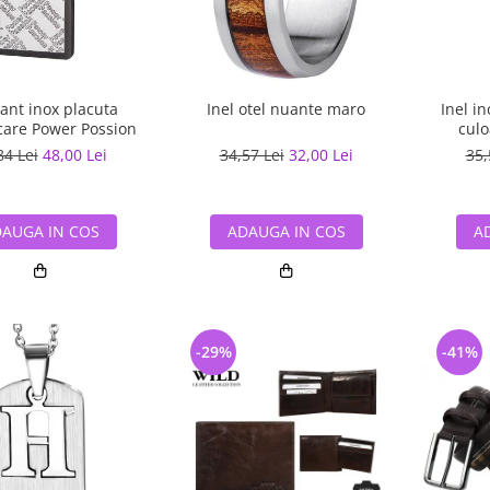
ant inox placuta
Inel otel nuante maro
Inel in
icare Power Possion
culo
84 Lei
48,00 Lei
34,57 Lei
32,00 Lei
35,
AUGA IN COS
ADAUGA IN COS
A
-29%
-41%