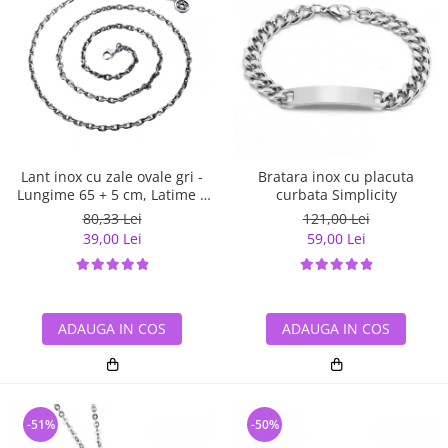
Lant inox cu zale ovale gri -
Bratara inox cu placuta
Lungime 65 + 5 cm, Latime 4
curbata Simplicity
mm
80,33 Lei
121,00 Lei
39,00 Lei
59,00 Lei
ADAUGA IN COS
ADAUGA IN COS
-51%
-50%