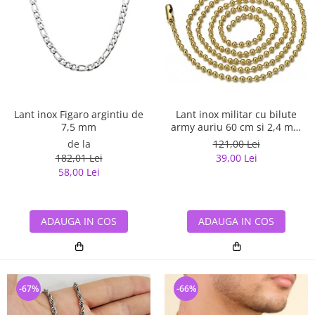
Lant inox Figaro argintiu de
Lant inox militar cu bilute
7,5 mm
army auriu 60 cm si 2,4 mm
grosime
de la
121,00 Lei
182,01 Lei
39,00 Lei
58,00 Lei
ADAUGA IN COS
ADAUGA IN COS
-67%
-66%