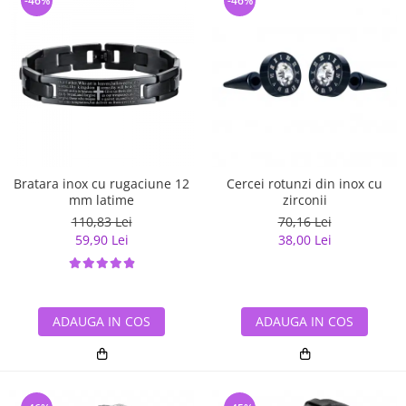
-46%
-46%
Bratara inox cu rugaciune 12
Cercei rotunzi din inox cu
mm latime
zirconii
110,83 Lei
70,16 Lei
59,90 Lei
38,00 Lei
ADAUGA IN COS
ADAUGA IN COS