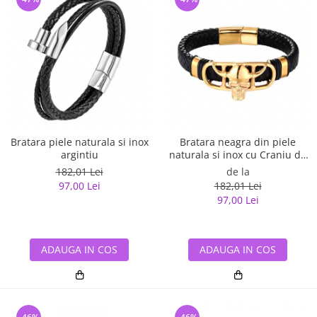
Bratara piele naturala si inox
Bratara neagra din piele
argintiu
naturala si inox cu Craniu de
Viking
182,01 Lei
de la
97,00 Lei
182,01 Lei
97,00 Lei
ADAUGA IN COS
ADAUGA IN COS