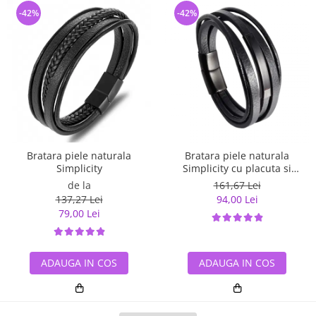
-42%
-42%
Bratara piele naturala
Bratara piele naturala
Simplicity
Simplicity cu placuta si
inchizatoare din inox
de la
161,67 Lei
137,27 Lei
94,00 Lei
79,00 Lei
ADAUGA IN COS
ADAUGA IN COS