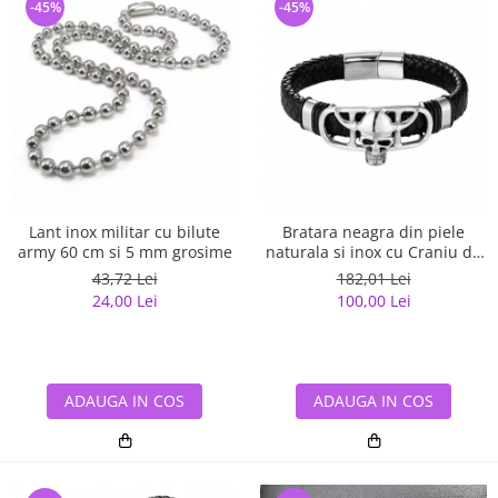
-45%
-45%
Lant inox militar cu bilute
Bratara neagra din piele
army 60 cm si 5 mm grosime
naturala si inox cu Craniu de
Viking
43,72 Lei
182,01 Lei
24,00 Lei
100,00 Lei
ADAUGA IN COS
ADAUGA IN COS