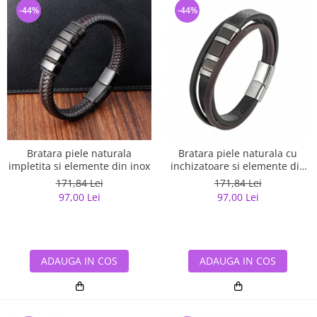
-44%
-44%
Bratara piele naturala
Bratara piele naturala cu
impletita si elemente din inox
inchizatoare si elemente din
inox
171,84 Lei
171,84 Lei
97,00 Lei
97,00 Lei
ADAUGA IN COS
ADAUGA IN COS