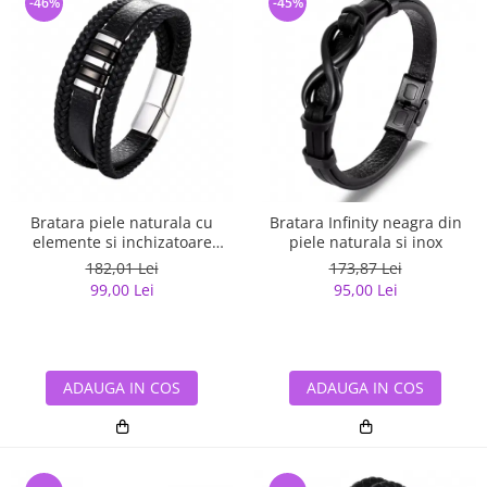
-46%
-45%
Bratara piele naturala cu
Bratara Infinity neagra din
elemente si inchizatoare
piele naturala si inox
argintii din inox
182,01 Lei
173,87 Lei
99,00 Lei
95,00 Lei
ADAUGA IN COS
ADAUGA IN COS