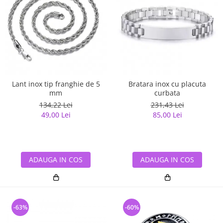
Lant inox tip franghie de 5
Bratara inox cu placuta
mm
curbata
134,22 Lei
231,43 Lei
49,00 Lei
85,00 Lei
ADAUGA IN COS
ADAUGA IN COS
-63%
-60%