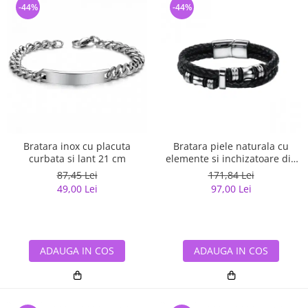
-44%
-44%
Bratara inox cu placuta
Bratara piele naturala cu
curbata si lant 21 cm
elemente si inchizatoare din
inox
87,45 Lei
171,84 Lei
49,00 Lei
97,00 Lei
ADAUGA IN COS
ADAUGA IN COS