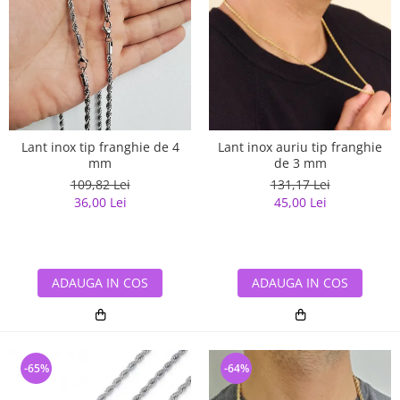
Lant inox tip franghie de 4
Lant inox auriu tip franghie
mm
de 3 mm
109,82 Lei
131,17 Lei
36,00 Lei
45,00 Lei
ADAUGA IN COS
ADAUGA IN COS
-65%
-64%