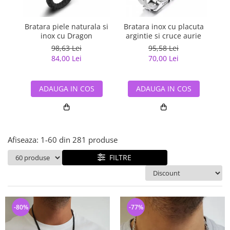
Bijuterii argint cu pietre
Pandantive mireasa
semipretioase
Bijuterii de Lux
Bijuterii argint placat cu aur
Bratara piele naturala si
Bratara inox cu placuta
Br
Bijuterii gotice si rock
inox cu Dragon
argintie si cruce aurie
nea
Bijuterii argint cu diverse
Bijuterii Handmade
98,63 Lei
95,58 Lei
materiale
84,00 Lei
70,00 Lei
Bijuterii fantezie
Bijuterii argint cu murano
Casete si cutii de bijuterii
ADAUGA IN COS
ADAUGA IN COS
Bijuterii tungsten
Accesorii Piele
Cadouri
Afiseaza:
1-
60
din
281
produse
Solutii si lavete de curatare
bijuterii argint
FILTRE
-80%
-77%