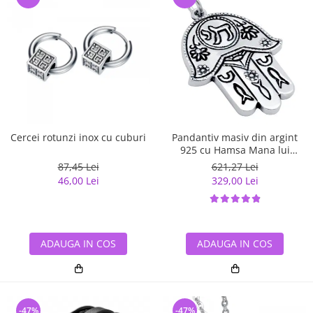
Cercei rotunzi inox cu cuburi
Pandantiv masiv din argint
925 cu Hamsa Mana lui
Fatima
87,45 Lei
621,27 Lei
46,00 Lei
329,00 Lei
ADAUGA IN COS
ADAUGA IN COS
-47%
-47%