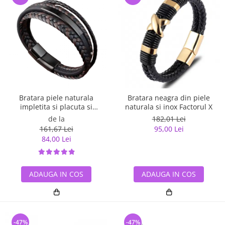
Bratara piele naturala
Bratara neagra din piele
impletita si placuta si
naturala si inox Factorul X
inchizatoare din inox
de la
182,01 Lei
161,67 Lei
95,00 Lei
84,00 Lei
ADAUGA IN COS
ADAUGA IN COS
-47%
-47%