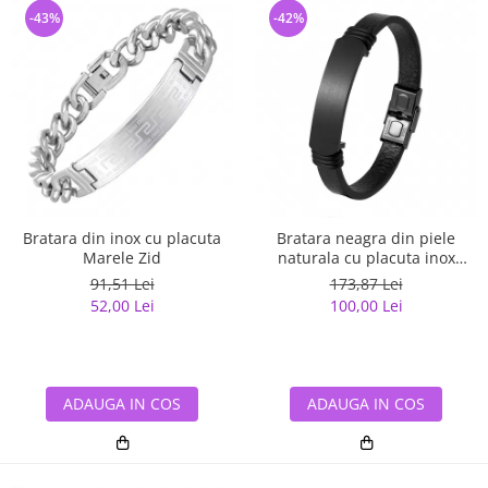
-43%
-42%
Bratara din inox cu placuta
Bratara neagra din piele
Marele Zid
naturala cu placuta inox
negru
91,51 Lei
173,87 Lei
52,00 Lei
100,00 Lei
ADAUGA IN COS
ADAUGA IN COS