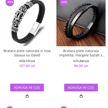
-45%
-44%
Bratara piele naturala si inox
Bratara piele naturala
Steaua lui David
impletita, margele bazalt si
elemente din inox
193,19 Lei
171,84 Lei
107,00 Lei
96,00 Lei
ADAUGA IN COS
ADAUGA IN COS