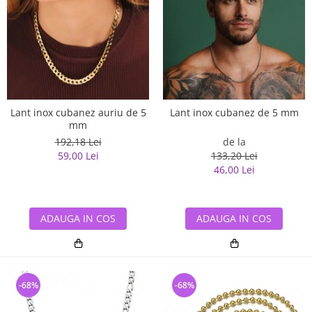
Lant inox cubanez auriu de 5
Lant inox cubanez de 5 mm
mm
192,18 Lei
de la
59,00 Lei
133,20 Lei
46,00 Lei
ADAUGA IN COS
ADAUGA IN COS
-68%
-68%