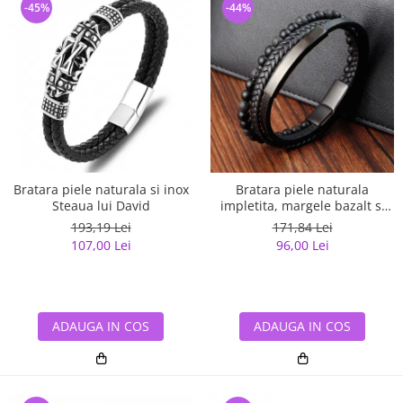
-45%
-44%
Bratara piele naturala si inox
Bratara piele naturala
Steaua lui David
impletita, margele bazalt si
elemente din inox
193,19 Lei
171,84 Lei
107,00 Lei
96,00 Lei
ADAUGA IN COS
ADAUGA IN COS