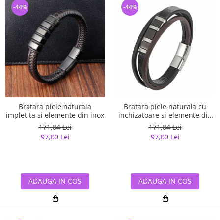
-44%
-44%
Bratara piele naturala
Bratara piele naturala cu
impletita si elemente din inox
inchizatoare si elemente din
inox
171,84 Lei
171,84 Lei
97,00 Lei
97,00 Lei
ADAUGA IN COS
ADAUGA IN COS