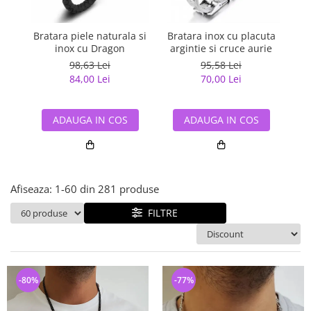
Bijuterii argint cu pietre
Pandantive mireasa
semipretioase
Bijuterii de Lux
Bijuterii argint placat cu aur
Bratara piele naturala si
Bratara inox cu placuta
Br
Bijuterii gotice si rock
inox cu Dragon
argintie si cruce aurie
nea
Bijuterii argint cu diverse
Bijuterii Handmade
98,63 Lei
95,58 Lei
materiale
84,00 Lei
70,00 Lei
Bijuterii fantezie
Bijuterii argint cu murano
Casete si cutii de bijuterii
ADAUGA IN COS
ADAUGA IN COS
Bijuterii tungsten
Accesorii Piele
Cadouri
Afiseaza:
1-
60
din
281
produse
Solutii si lavete de curatare
bijuterii argint
FILTRE
-80%
-77%