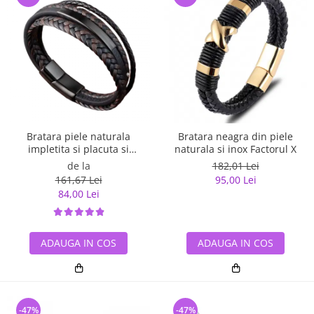
Bratara piele naturala
Bratara neagra din piele
impletita si placuta si
naturala si inox Factorul X
inchizatoare din inox
de la
182,01 Lei
161,67 Lei
95,00 Lei
84,00 Lei
ADAUGA IN COS
ADAUGA IN COS
-47%
-47%