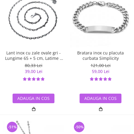
Lant inox cu zale ovale gri -
Bratara inox cu placuta
Lungime 65 + 5 cm, Latime 4
curbata Simplicity
mm
80,33 Lei
121,00 Lei
39,00 Lei
59,00 Lei
ADAUGA IN COS
ADAUGA IN COS
-51%
-50%