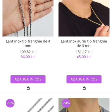
Lant inox tip franghie de 4
Lant inox auriu tip franghie
mm
de 3 mm
109,82 Lei
131,17 Lei
36,00 Lei
45,00 Lei
ADAUGA IN COS
ADAUGA IN COS
-65%
-64%