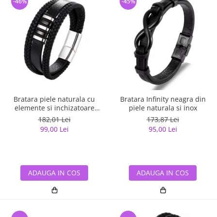
-46%
-45%
Bratara piele naturala cu
Bratara Infinity neagra din
elemente si inchizatoare
piele naturala si inox
argintii din inox
182,01 Lei
173,87 Lei
99,00 Lei
95,00 Lei
ADAUGA IN COS
ADAUGA IN COS