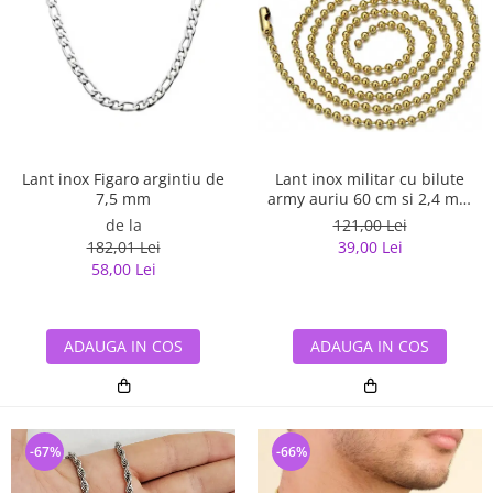
Lant inox Figaro argintiu de
Lant inox militar cu bilute
7,5 mm
army auriu 60 cm si 2,4 mm
grosime
de la
121,00 Lei
182,01 Lei
39,00 Lei
58,00 Lei
ADAUGA IN COS
ADAUGA IN COS
-67%
-66%