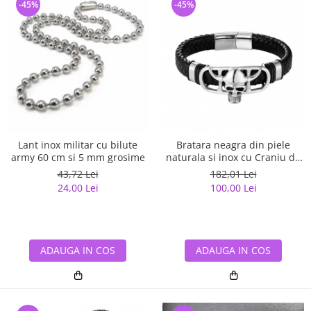
-45%
-45%
Lant inox militar cu bilute
Bratara neagra din piele
army 60 cm si 5 mm grosime
naturala si inox cu Craniu de
Viking
43,72 Lei
182,01 Lei
24,00 Lei
100,00 Lei
ADAUGA IN COS
ADAUGA IN COS