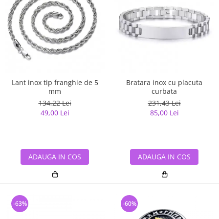
Lant inox tip franghie de 5
Bratara inox cu placuta
mm
curbata
134,22 Lei
231,43 Lei
49,00 Lei
85,00 Lei
ADAUGA IN COS
ADAUGA IN COS
-63%
-60%