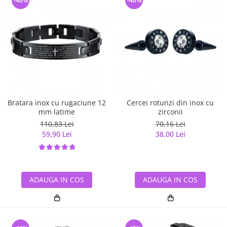
-46%
-46%
Bratara inox cu rugaciune 12
Cercei rotunzi din inox cu
mm latime
zirconii
110,83 Lei
70,16 Lei
59,90 Lei
38,00 Lei
ADAUGA IN COS
ADAUGA IN COS