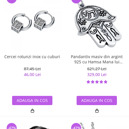
Cercei rotunzi inox cu cuburi
Pandantiv masiv din argint
925 cu Hamsa Mana lui
Fatima
87,45 Lei
621,27 Lei
46,00 Lei
329,00 Lei
ADAUGA IN COS
ADAUGA IN COS
-47%
-47%