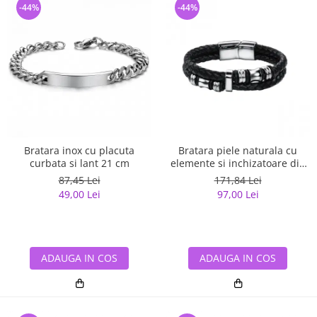
-44%
-44%
Bratara inox cu placuta
Bratara piele naturala cu
curbata si lant 21 cm
elemente si inchizatoare din
inox
87,45 Lei
171,84 Lei
49,00 Lei
97,00 Lei
ADAUGA IN COS
ADAUGA IN COS