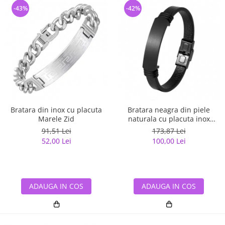
-43%
-42%
Bratara din inox cu placuta
Bratara neagra din piele
Marele Zid
naturala cu placuta inox
negru
91,51 Lei
173,87 Lei
52,00 Lei
100,00 Lei
ADAUGA IN COS
ADAUGA IN COS