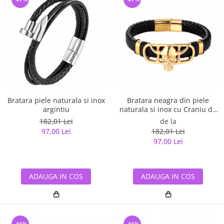
Bratara piele naturala si inox
Bratara neagra din piele
argintiu
naturala si inox cu Craniu de
Viking
182,01 Lei
de la
97,00 Lei
182,01 Lei
97,00 Lei
ADAUGA IN COS
ADAUGA IN COS