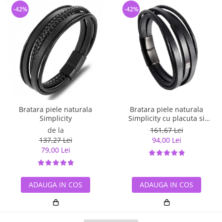
-42%
-42%
Bratara piele naturala
Bratara piele naturala
Simplicity
Simplicity cu placuta si
inchizatoare din inox
de la
161,67 Lei
137,27 Lei
94,00 Lei
79,00 Lei
ADAUGA IN COS
ADAUGA IN COS