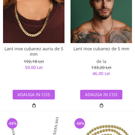
Lant inox cubanez auriu de 5
Lant inox cubanez de 5 mm
mm
192,18 Lei
de la
59,00 Lei
133,20 Lei
46,00 Lei
ADAUGA IN COS
ADAUGA IN COS
-68%
-68%