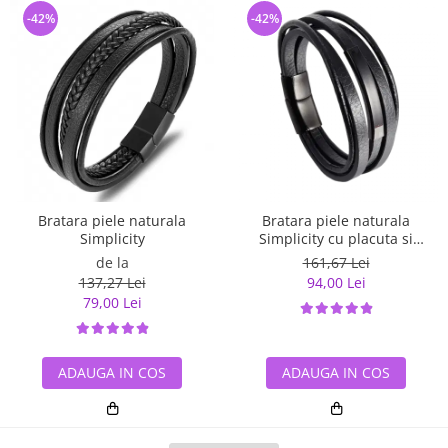
-42%
-42%
Bratara piele naturala
Bratara piele naturala
Simplicity
Simplicity cu placuta si
inchizatoare din inox
de la
161,67 Lei
137,27 Lei
94,00 Lei
79,00 Lei
ADAUGA IN COS
ADAUGA IN COS