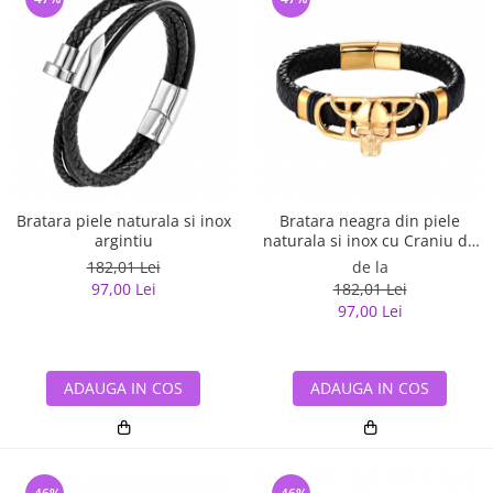
Bratara piele naturala si inox
Bratara neagra din piele
argintiu
naturala si inox cu Craniu de
Viking
182,01 Lei
de la
97,00 Lei
182,01 Lei
97,00 Lei
ADAUGA IN COS
ADAUGA IN COS