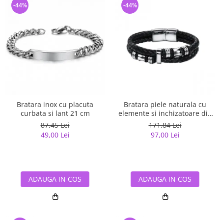
-44%
-44%
Bratara inox cu placuta
Bratara piele naturala cu
curbata si lant 21 cm
elemente si inchizatoare din
inox
87,45 Lei
171,84 Lei
49,00 Lei
97,00 Lei
ADAUGA IN COS
ADAUGA IN COS