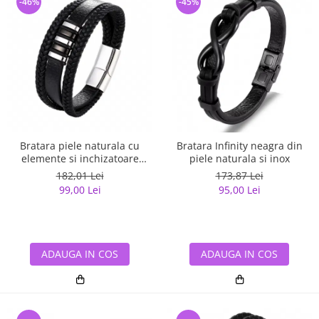
-46%
-45%
Bratara piele naturala cu
Bratara Infinity neagra din
elemente si inchizatoare
piele naturala si inox
argintii din inox
182,01 Lei
173,87 Lei
99,00 Lei
95,00 Lei
ADAUGA IN COS
ADAUGA IN COS