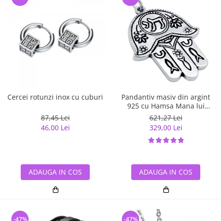
Cercei rotunzi inox cu cuburi
Pandantiv masiv din argint
925 cu Hamsa Mana lui
Fatima
87,45 Lei
621,27 Lei
46,00 Lei
329,00 Lei
ADAUGA IN COS
ADAUGA IN COS
-47%
-47%