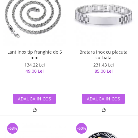
Lant inox tip franghie de 5
Bratara inox cu placuta
mm
curbata
134,22 Lei
231,43 Lei
49,00 Lei
85,00 Lei
ADAUGA IN COS
ADAUGA IN COS
-63%
-60%