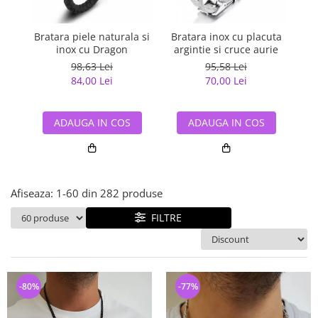
Bijuterii argint cu pietre
Pandantive mireasa
semipretioase
Bijuterii de Lux
Bijuterii argint placat cu aur
Bratara piele naturala si
Bratara inox cu placuta
Br
Bijuterii gotice si rock
inox cu Dragon
argintie si cruce aurie
nea
Bijuterii argint cu diverse
Bijuterii Handmade
98,63 Lei
95,58 Lei
materiale
84,00 Lei
70,00 Lei
Bijuterii fantezie
Bijuterii argint cu murano
Casete si cutii de bijuterii
ADAUGA IN COS
ADAUGA IN COS
Bijuterii tungsten
Accesorii Piele
Cadouri
Afiseaza:
1-
60
din
282
produse
Solutii si lavete de curatare
bijuterii argint
FILTRE
-80%
-77%