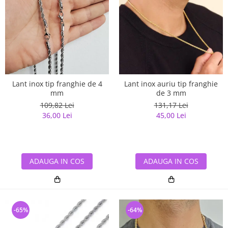
Lant inox tip franghie de 4
Lant inox auriu tip franghie
mm
de 3 mm
109,82 Lei
131,17 Lei
36,00 Lei
45,00 Lei
ADAUGA IN COS
ADAUGA IN COS
-65%
-64%