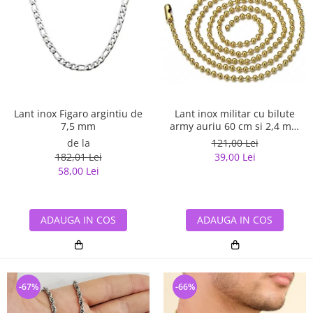
Lant inox Figaro argintiu de
Lant inox militar cu bilute
7,5 mm
army auriu 60 cm si 2,4 mm
grosime
de la
121,00 Lei
182,01 Lei
39,00 Lei
58,00 Lei
ADAUGA IN COS
ADAUGA IN COS
-67%
-66%