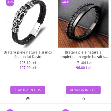
-45%
-44%
Bratara piele naturala si inox
Bratara piele naturala
Steaua lui David
impletita, margele bazalt si
elemente din inox
193,19 Lei
171,84 Lei
107,00 Lei
96,00 Lei
ADAUGA IN COS
ADAUGA IN COS