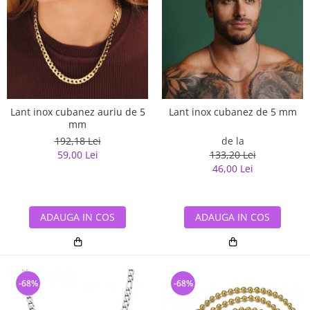
Lant inox cubanez auriu de 5
Lant inox cubanez de 5 mm
mm
192,18 Lei
de la
59,00 Lei
133,20 Lei
46,00 Lei
ADAUGA IN COS
ADAUGA IN COS
-68%
-68%