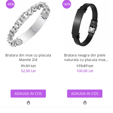
-43%
-42%
Bratara din inox cu placuta
Bratara neagra din piele
Marele Zid
naturala cu placuta inox
negru
91,51 Lei
173,87 Lei
52,00 Lei
100,00 Lei
ADAUGA IN COS
ADAUGA IN COS