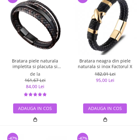
Bratara piele naturala
Bratara neagra din piele
impletita si placuta si
naturala si inox Factorul X
inchizatoare din inox
de la
182,01 Lei
161,67 Lei
95,00 Lei
84,00 Lei
ADAUGA IN COS
ADAUGA IN COS
-47%
-47%