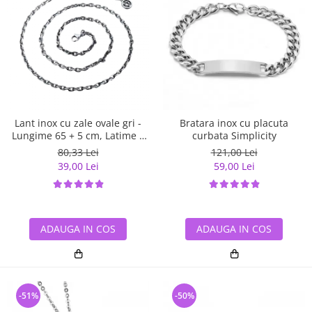
Lant inox cu zale ovale gri -
Bratara inox cu placuta
Lungime 65 + 5 cm, Latime 4
curbata Simplicity
mm
80,33 Lei
121,00 Lei
39,00 Lei
59,00 Lei
ADAUGA IN COS
ADAUGA IN COS
-51%
-50%