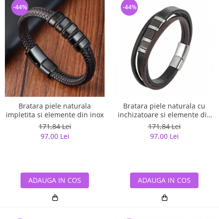
-44%
-44%
Bratara piele naturala
Bratara piele naturala cu
impletita si elemente din inox
inchizatoare si elemente din
inox
171,84 Lei
171,84 Lei
97,00 Lei
97,00 Lei
ADAUGA IN COS
ADAUGA IN COS