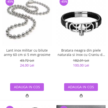
-45%
-45%
Lant inox militar cu bilute
Bratara neagra din piele
army 60 cm si 5 mm grosime
naturala si inox cu Craniu de
Viking
43,72 Lei
182,01 Lei
24,00 Lei
100,00 Lei
ADAUGA IN COS
ADAUGA IN COS