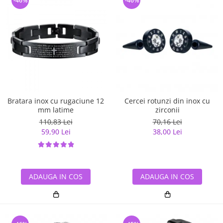
-46%
-46%
Bratara inox cu rugaciune 12
Cercei rotunzi din inox cu
mm latime
zirconii
110,83 Lei
70,16 Lei
59,90 Lei
38,00 Lei
ADAUGA IN COS
ADAUGA IN COS