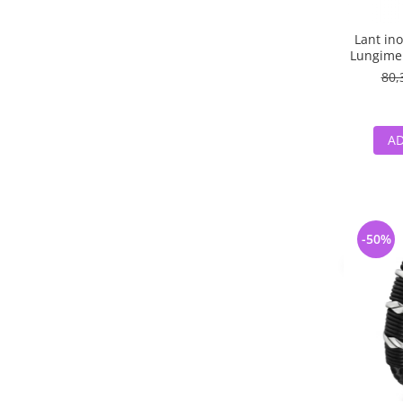
Lant ino
Lungime 
80,
AD
-50%