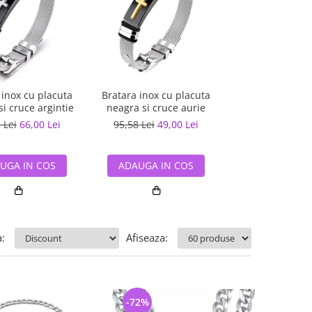
Bratara reglabil
 inox cu placuta
Bratara inox cu placuta
cu placuta n
i cruce argintie
neagra si cruce aurie
78,29 Lei
60,
 Lei
66,00 Lei
95,58 Lei
49,00 Lei
ADAUGA IN
UGA IN COS
ADAUGA IN COS
:
Afiseaza:
-72%