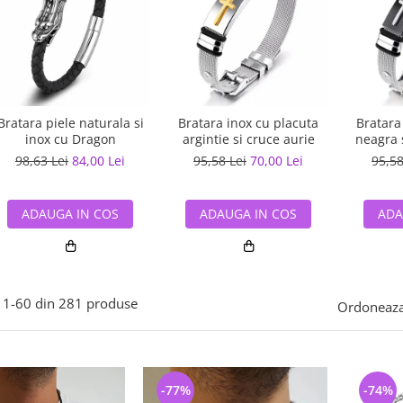
Bratara piele naturala si
Bratara inox cu placuta
Bratara
inox cu Dragon
argintie si cruce aurie
neagra s
98,63 Lei
84,00 Lei
95,58 Lei
70,00 Lei
95,58
ADAUGA IN COS
ADAUGA IN COS
ADA
1-
60
din
281
produse
Ordoneaza
-77%
-74%