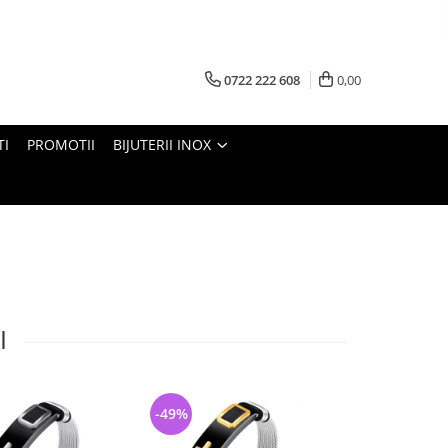
0722 222 608
0,00
TI
PROMOTII
BIJUTERII INOX
I
-49%
-23%