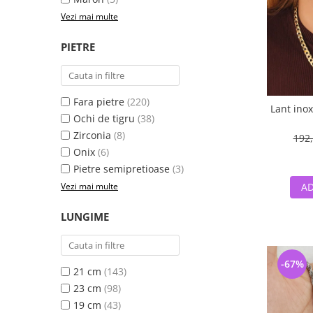
Vezi mai multe
PIETRE
Fara pietre
(220)
Lant ino
Ochi de tigru
(38)
Zirconia
(8)
192,
Onix
(6)
Pietre semipretioase
(3)
Vezi mai multe
AD
LUNGIME
-67%
21 cm
(143)
23 cm
(98)
19 cm
(43)