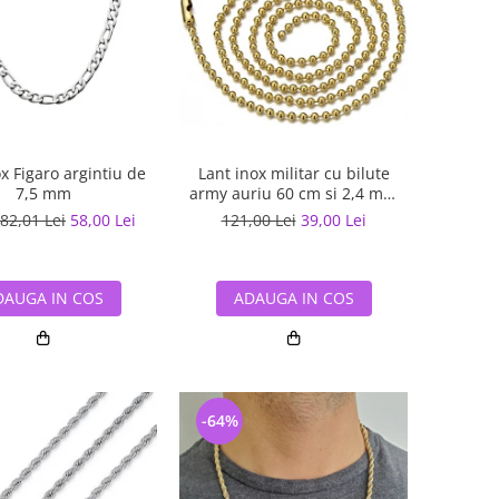
x Figaro argintiu de
Lant inox militar cu bilute
7,5 mm
army auriu 60 cm si 2,4 mm
grosime
82,01 Lei
58,00 Lei
121,00 Lei
39,00 Lei
DAUGA IN COS
ADAUGA IN COS
-64%