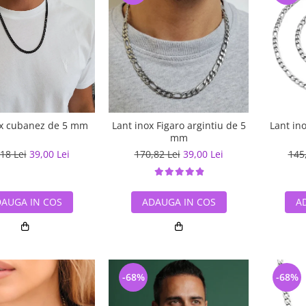
ox cubanez de 5 mm
Lant inox Figaro argintiu de 5
Lant ino
mm
18 Lei
39,00 Lei
170,82 Lei
39,00 Lei
145
AUGA IN COS
ADAUGA IN COS
A
-68%
-68%