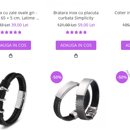
x cu zale ovale gri -
Bratara inox cu placuta
Colier 
65 + 5 cm, Latime 4
curbata Simplicity
mm
33 Lei
39,00 Lei
121,00 Lei
59,00 Lei
105
AUGA IN COS
ADAUGA IN COS
A
-50%
-50%