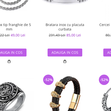
ox tip franghie de 5
Bratara inox cu placuta
Cercei 
mm
curbata
22 Lei
49,00 Lei
231,43 Lei
85,00 Lei
80,
AUGA IN COS
ADAUGA IN COS
A
-52%
-52%