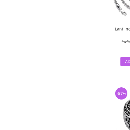
Lant in
134,
AD
-57%