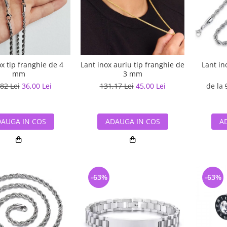
ox tip franghie de 4
Lant inox auriu tip franghie de
Lant in
mm
3 mm
82 Lei
36,00 Lei
131,17 Lei
45,00 Lei
de la
AUGA IN COS
ADAUGA IN COS
A
-63%
-63%