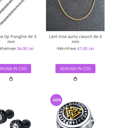
ox tip franghie de 3
Lant inox auriu rasucit de 4
mm
mm
97,61 Lei
34,00 Lei
131,17 Lei
47,00 Lei
DAUGA IN COS
ADAUGA IN COS
-60%