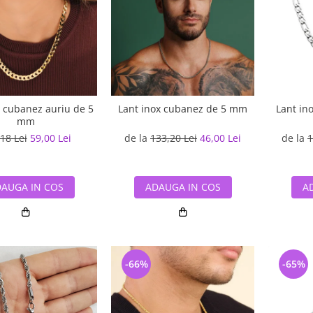
Lant ino
x cubanez auriu de 5
Lant inox cubanez de 5 mm
mm
de la
1
18 Lei
59,00 Lei
de la
133,20 Lei
46,00 Lei
A
AUGA IN COS
ADAUGA IN COS
-66%
-65%