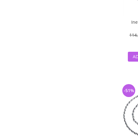
Ine
114,
AD
-51%