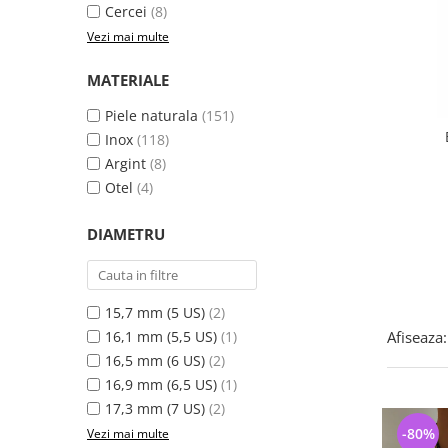
Bijuterii argint cu pietre
Pandantive mireasa
Cercei
(8)
semipretioase
Bijuterii de Lux
Vezi mai multe
Bijuterii argint placat cu aur
Bijuterii gotice si rock
MATERIALE
Bijuterii argint cu diverse
Bijuterii Handmade
materiale
Piele naturala
(151)
Bijuterii fantezie
Bijuterii argint cu murano
Inox
(118)
Casete si cutii de bijuterii
Argint
(8)
Bijuterii tungsten
Otel
(4)
Accesorii Piele
DIAMETRU
Cadouri
Solutii si lavete de curatare
bijuterii argint
15,7 mm (5 US)
(2)
16,1 mm (5,5 US)
(1)
Afiseaza:
16,5 mm (6 US)
(2)
16,9 mm (6,5 US)
(1)
17,3 mm (7 US)
(2)
-80%
Vezi mai multe