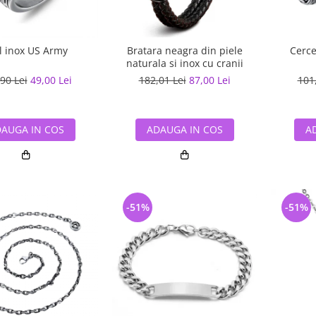
l inox US Army
Bratara neagra din piele
Cerce
naturala si inox cu cranii
90 Lei
49,00 Lei
182,01 Lei
87,00 Lei
101
AUGA IN COS
ADAUGA IN COS
A
-51%
-51%